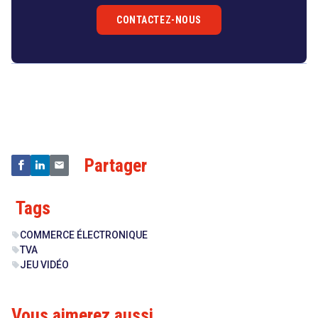
CONTACTEZ-NOUS
Droit
&
Technologies
Partager
Tags
COMMERCE ÉLECTRONIQUE
sell
TVA
sell
JEU VIDÉO
sell
Vous aimerez aussi