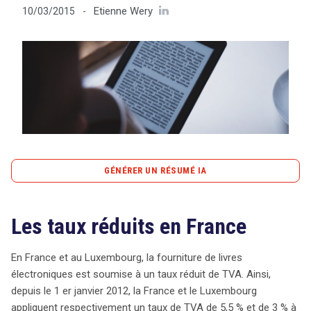
Etienne Wery
10/03/2015
-
Tout sur le droit de l'innovation
Rechercher
CONTACT
GÉNÉRER UN RÉSUMÉ IA
content_copy
Copier le résumé
Les taux réduits en France
Depuis le 1er janvier 2012, la France et le Luxembourg
appliquent des taux réduits de TVA sur les livres
électroniques, respectivement de 5,5 % et de 3 %.
En France et au Luxembourg, la fourniture de livres
Cependant, la Commission européenne a contesté cette
électroniques est soumise à un taux réduit de TVA. Ainsi,
pratique, affirmant qu’elle contrevient à la directive TVA
depuis le 1 er janvier 2012, la France et le Luxembourg
de l’UE. En effet, selon la Cour de justice de l’Union
appliquent respectivement un taux de TVA de 5,5 % et de 3 % à