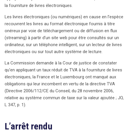
européenne (CJUE), les livres électroniques ne peuvent
la fourniture de livres électroniques.
pas bénéficier d’un taux réduit, car ils sont considérés
Les livres électroniques (ou numériques) en cause en l’espèce
comme des services fournis par voie électronique, et
recouvrent les livres au format électronique fournis à titre
non comme des biens matériels. Cette décision a été
onéreux par voie de téléchargement ou de diffusion en flux
confirmée par des arrêts rendus le 5 mars 2015, qui
(streaming) à partir d’un site web pour être consultés sur un
stipulent que seuls les biens physiques, comme les livres
ordinateur, sur un téléphone intelligent, sur un lecteur de livres
imprimés, peuvent bénéficier d’un taux réduit. La CJUE a
électroniques ou sur tout autre système de lecture.
également précisé que le taux super-réduit de 3 %
appliqué par le Luxembourg n’est pas conforme à la
La Commission demande à la Cour de justice de constater
législation de l’Union, qui interdit les taux inférieurs à 5 %
qu’en appliquant un taux réduit de TVA à la fourniture de livres
pour les services électroniques. En conséquence, la
électroniques, la France et le Luxembourg ont manqué aux
France prévoit de modifier son code fiscal pour aligner la
obligations qui leur incombent en vertu de la directive TVA
TVA sur les livres numériques avec le taux normal de 20
(Directive 2006/112/CE du Conseil, du 28 novembre 2006,
%. Par ailleurs, depuis le 1er janvier 2015, la TVA sur les
relative au système commun de taxe sur la valeur ajoutée ; JO,
services en ligne a évolué, imposant désormais aux
L 347, p. 1).
entreprises de facturer la TVA du pays du client, ce qui
vise à limiter les pratiques d’optimisation fiscale. Cette
réforme vise à harmoniser les règles au sein de l’Union
L’arrêt rendu
européenne et à garantir une concurrence équitable.