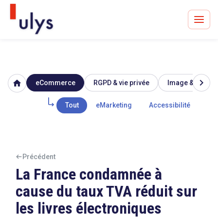
chevron_right
home
eCommerce
RGPD & vie privée
Image & réputat
Avocats à Paris & Bruxelles
Leader en droit de l'innovation depuis 30 ans
Tout
eMarketing
Accessibilité
Mar
Un procès en vue ?
Précédent
La France condamnée à
cause du taux TVA réduit sur
Tout sur le RGPD
les livres électroniques