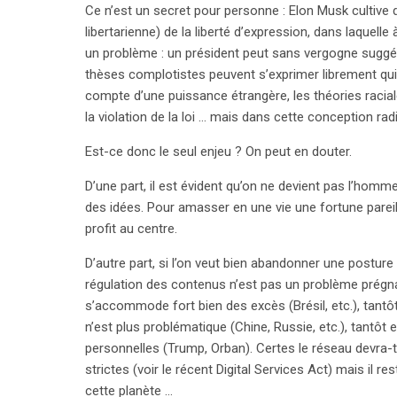
Ce n’est un secret pour personne : Elon Musk cultive
libertarienne) de la liberté d’expression, dans laquel
un problème : un président peut sans vergogne suggérer
thèses complotistes peuvent s’exprimer librement quitt
compte d’une puissance étrangère, les théories raciale
la violation de la loi … mais dans cette conception radic
Est-ce donc le seul enjeu ? On peut en douter.
D’une part, il est évident qu’on ne devient pas l’hom
des idées. Pour amasser en une vie une fortune pareill
profit au centre.
D’autre part, si l’on veut bien abandonner une postur
régulation des contenus n’est pas un problème prégna
s’accommode fort bien des excès (Brésil, etc.), tantôt 
n’est plus problématique (Chine, Russie, etc.), tantôt e
personnelles (Trump, Orban). Certes le réseau devra-
strictes (voir le récent Digital Services Act) mais il r
cette planète …