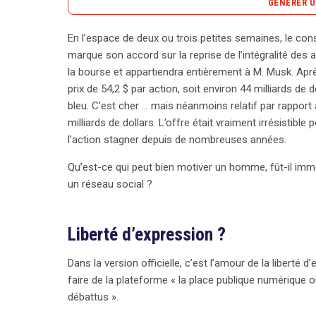
GÉNÉRER U
En l’espace de deux ou trois petites semaines, le conse
Elon Musk, le personnage emblématique de l’innova
marque son accord sur la reprise de l’intégralité des 
de Twitter pour 44 milliards de dollars, marquant u
la bourse et appartiendra entièrement à M. Musk. Après
54,2 $ par action, l’opération a suscité des interr
prix de 54,2 $ par action, soit environ 44 milliards de d
Officiellement, il évoque la liberté d’expression, 
bleu. C’est cher … mais néanmoins relatif par rapport
les débats cruciaux pour l’avenir de l’humanité peu
milliards de dollars. L’offre était vraiment irrésistible
libertarienne soulève des doutes : peut-on vraime
l’action stagner depuis de nombreuses années.
discours de haine ? D’autres analystes suggèrent q
Qu’est-ce qui peut bien motiver un homme, fût-il imme
d’investissement considérable. En libérant totaleme
un réseau social ?
audience et, par conséquent, ses revenus. De plus, 
une réintroduction future à un prix plus élevé. Mu
comme la possibilité de modifier un tweet, et pour
Liberté d’expression ?
données. Au-delà des enjeux financiers, l’importa
et la gestion des crises internationales soulève d
Dans la version officielle, c’est l’amour de la liberté 
tant qu’homme d’anticipation, il pourrait avoir un p
faire de la plateforme « la place publique numérique où
connaissent. Dans tous les cas, son rachat de Twit
débattus ».
le paysage numérique.