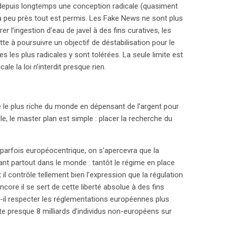
 depuis longtemps une conception radicale (quasiment
le à peu près tout est permis. Les Fake News ne sont plus
 l’ingestion d’eau de javel à des fins curatives, les
e à poursuivre un objectif de déstabilisation pour le
s les plus radicales y sont tolérées. La seule limite est
ale la loi n’interdit presque rien.
me le plus riche du monde en dépensant de l’argent pour
e, le master plan est simple : placer la recherche du
e parfois européocentrique, on s’apercevra que la
nt partout dans le monde : tantôt le régime en place
il contrôle tellement bien l’expression que la régulation
ncore il se sert de cette liberté absolue à des fins
t-il respecter les réglementations européennes plus
este presque 8 milliards d’individus non-européens sur