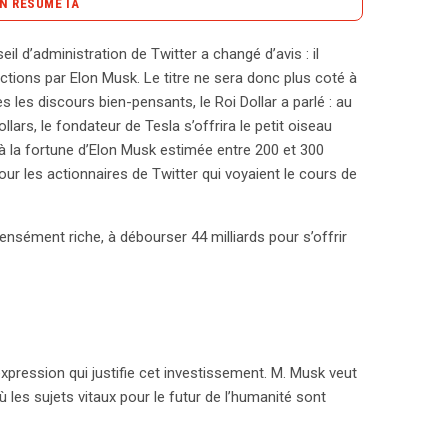
N RÉSUMÉ IA
content_copy
Copier le résumé
il d’administration de Twitter a changé d’avis : il
tion technologique, a récemment fait l’acquisition
actions par Elon Musk. Le titre ne sera donc plus coté à
n tournant décisif pour le réseau social. À un prix de
 les discours bien-pensants, le Roi Dollar a parlé : au
ogations quant aux motivations réelles de Musk.
ollars, le fondateur de Tesla s’offrira le petit oiseau
souhaitant transformer Twitter en une plateforme où
 à la fortune d’Elon Musk estimée entre 200 et 300
vent s’épanouir. Cependant, cette vision
 pour les actionnaires de Twitter qui voyaient le cours de
nt ignorer les dangers des fake news et des
ue Musk voit en Twitter un potentiel
nsément riche, à débourser 44 milliards pour s’offrir
nt la parole, la plateforme pourrait élargir son
le retrait de Twitter de la bourse pourrait préparer
sk envisage également des améliorations pratiques,
rait renforcer les capacités de monétisation des
nce accrue des réseaux sociaux dans les élections
es questions sur les ambitions politiques de Musk. En
d’expression qui justifie cet investissement. M. Musk veut
lan stratégique en tête, que seuls lui et ses proches
 les sujets vitaux pour le futur de l’humanité sont
ter ne manque pas de piquant et pourrait redéfinir