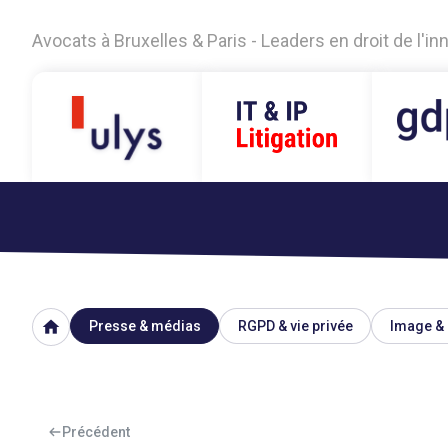
Avocats à Bruxelles & Paris - Leaders en droit de l'i
home
Presse & médias
RGPD & vie privée
Image & 
Précédent