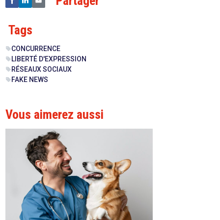
Partager
Tags
CONCURRENCE
sell
LIBERTÉ D'EXPRESSION
sell
RÉSEAUX SOCIAUX
sell
FAKE NEWS
sell
Vous aimerez aussi