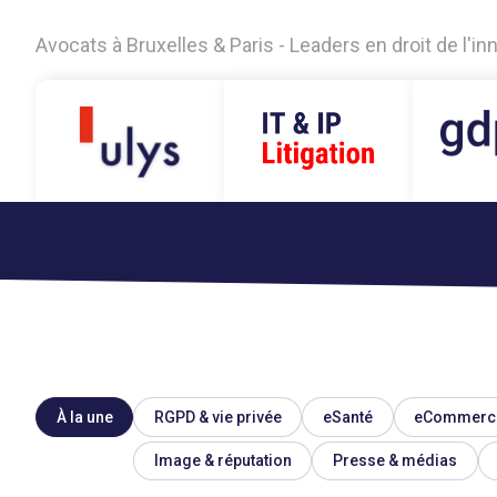
Avocats à Bruxelles & Paris - Leaders en droit de l'i
À la une
RGPD & vie privée
eSanté
eCommerc
Image & réputation
Presse & médias