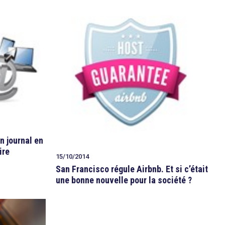
un journal en
ire
15/10/2014
San Francisco régule Airbnb. Et si c’était
une bonne nouvelle pour la société ?