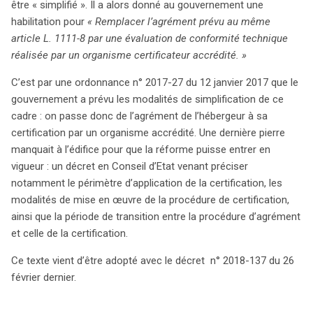
être « simplifié ». Il a alors donné au gouvernement une
encadrement vise à assurer la sécurité et la
habilitation pour
« Remplacer l’agrément prévu au même
confidentialité des données personnelles de santé, en
article L. 1111-8 par une évaluation de conformité technique
rendant obligatoire la certification par un organisme
réalisée par un organisme certificateur accrédité. »
accrédité. Les acteurs concernés sont les hébergeurs
de données de santé numériques, sauf pour les services
C’est par une ordonnance n° 2017-27 du 12 janvier 2017 que le
d’archivage électronique qui continuent de nécessiter un
gouvernement a prévu les modalités de simplification de ce
agrément. La certification s’applique aux entités
cadre : on passe donc de l’agrément de l’hébergeur à sa
hébergeant des données recueillies lors d’activités de
certification par un organisme accrédité. Une dernière pierre
soins ou de suivi social, et couvre diverses opérations,
manquait à l’édifice pour que la réforme puisse entrer en
telles que la mise à disposition des infrastructures,
vigueur : un décret en Conseil d’Etat venant préciser
l’administration des systèmes d’information et la
notamment le périmètre d’application de la certification, les
sauvegarde des données. Bien que le décret précise le
modalités de mise en œuvre de la procédure de certification,
cadre de certification, des interrogations demeurent sur
ainsi que la période de transition entre la procédure d’agrément
l’applicabilité de cette obligation à certaines entités,
et celle de la certification.
comme les assureurs ou les services de stockage en
Ce texte vient d’être adopté avec le décret n° 2018-137 du 26
ligne. La certification est délivrée par un organisme
février dernier.
accrédité, après un audit rigoureux, garantissant ainsi le
respect des normes de sécurité ISO. Une période de
transition est prévue pour les agréments en cours,