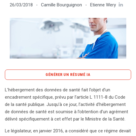
Camille Bourguignon
Etienne Wery
26/03/2018
-
-
Tout sur le droit de l'innovation
Rechercher
CONTACT
GÉNÉRER UN RÉSUMÉ IA
content_copy
Copier le résumé
L’hébergement des données de santé fait l’objet d’un
L’hébergement des données de santé en France est
encadrement spécifique, prévu par l’article L 1111-8 du Code
désormais régi par un cadre légal simplifié, remplaçant
de la santé publique. Jusqu’à ce jour, l’activité d’hébergement
l’agrément par un processus de certification. Cette
de données de santé est soumise à l’obtention d’un agrément
évolution, initiée par l’ordonnance du 12 janvier 2017 et
délivré spécifiquement à cet effet par le Ministre de la Santé.
finalisée par le décret n° 2018-137 du 26 février,
Le législateur, en janvier 2016, a considéré que ce régime devait
s’applique à compter du 1er avril 2018. Le nouvel