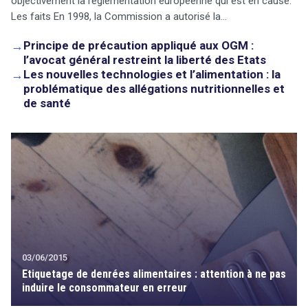
objectivement la règlementation européenne qui est en cause.
Les faits En 1998, la Commission a autorisé la…
→
Principe de précaution appliqué aux OGM :
l’avocat général restreint la liberté des Etats
→
Les nouvelles technologies et l’alimentation : la
problématique des allégations nutritionnelles et
de santé
03/06/2015
search
Etiquetage de denrées alimentaires : attention à ne pas
induire le consommateur en erreur