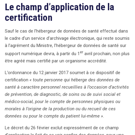
Le champ d’application de la
permettant aux hébergeurs de se conformer aux
nouvelles exigences sans interruption de service. Ce
certification
changement marque une avancée significative vers une
meilleure protection des données de santé en France.
Sauf le cas de l’hébergeur de données de santé effectué dans
le cadre d’un service d’archivage électronique, qui reste soumis
à l’agrément du Ministre, l’hébergeur de données de santé sur
er
support numérique devra, à partir du 1
avril prochain, non plus
être agréé mais certifié par un organisme accrédité.
L’ordonnance du 12 janvier 2017 soumet à ce dispositif de
certification
« toute personne qui héberge des données de
santé à caractère personnel recueillies à l’occasion d’activités
de prévention, de diagnostic, de soins ou de suivi social et
médico-social, pour le compte de personnes physiques ou
morales à l’origine de la production ou du recueil de ces
données ou pour le compte du patient lui-même »
.
Le décret du 26 février exclut expressément de ce champ
d’application le fait de se voir confier des données, pour une