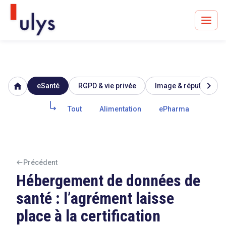
chevron_right
home
eSanté
RGPD & vie privée
Image & réputation
Avocats à Paris & Bruxelles
Leader en droit de l'innovation depuis 30 ans
Tout
Alimentation
ePharma
Biote
Un procès en vue ?
Précédent
Hébergement de données de
santé : l’agrément laisse
Tout sur le RGPD
place à la certification