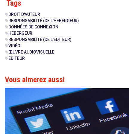
Tags
DROIT D'AUTEUR
sell
RESPONSABILITÉ (DE L'HÉBERGEUR)
sell
DONNÉES DE CONNEXION
sell
HÉBERGEUR
sell
RESPONSABILITÉ (DE L'ÉDITEUR)
sell
VIDÉO
sell
ŒUVRE AUDIOVISUELLE
sell
ÉDITEUR
sell
Vous aimerez aussi