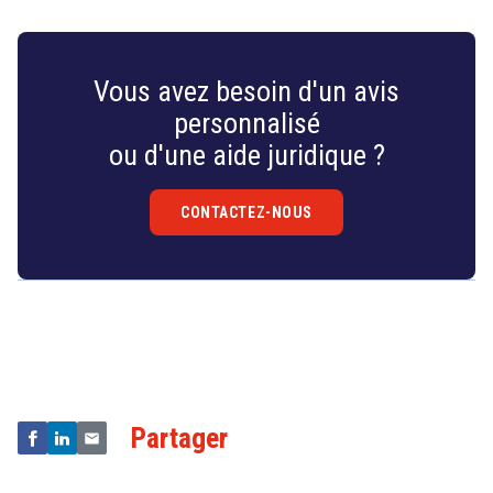
search
Vous avez besoin d'un avis
personnalisé
ou d'une aide juridique ?
CONTACTEZ-NOUS
Droit
&
Technologies
Partager