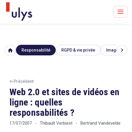
chevron_right
home
Responsabilité
RGPD & vie privée
Image & répu
Avocats à Paris & Bruxelles
Leader en droit de l'innovation depuis 30 ans
Précédent
Web 2.0 et sites de vidéos en
Un procès en vue ?
ligne : quelles
responsabilités ?
Tout sur le RGPD
Thibault Verbiest
Bertrand Vandevelde
17/07/2007
-
-