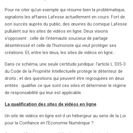
ses créations. La législation, notamment l’article L 335-3
Pour ne citer qu’un exemple qui résume bien la problématique,
du Code de la Propriété Intellectuelle, place les droits
signalons les affaires Lafesse actuellement en cours. Fort de
d’auteur au cœur des débats. La qualification des sites
son succès auprès du public, des œuvres du comique Lafesse
de vidéos en ligne reste floue : sont-ils des hébergeurs
pullulent sur les sites de vidéos en ligne. Deux visions
ou des éditeurs de contenu ? D’un côté, leur rôle
s’opposent : celle de l’internaute soucieux de partage
d’hébergement pourrait les exonérer de responsabilité ;
désintéressé et celle de l’humoriste qui veut protéger ses
de l’autre, leur capacité à filtrer le contenu pourrait les
créations. Et, entre les deux, les sites de vidéos en ligne…
soumettre à la loi de 1881 sur la liberté de la presse. Les
conséquences de cette qualification sont majeures. Si
Dans ce schéma, une seule certitude juridique: l’article L 335-3
les sites étaient considérés comme éditeurs, ils seraient
du Code de la Propriété Intellectuelle protège le détenteur de
contraints de contrôler continuellement le contenu, une
droits ; et des questions qui peuvent être regroupées en deux
tâche ardue et techniquement complexe. À l’inverse,
entités : qualifier ce que sont ces sites et déterminer le régime
selon la LCEN, ils ne seraient responsables que si alertés
de responsabilité qui leur est applicable.
de contenus illicites. La jurisprudence à venir devrait
La qualification des sites de vidéos en ligne
clarifier ces questions, déterminant ainsi le futur de ces
intermédiaires sur Internet. Cette évolution pourrait
Un site de vidéos en ligne est-il un hébergeur au sens de la Loi
influencer le développement et la régulation des espaces
pour la Confiance en l’Economie Numérique ?
de partage, tout en préservant le droit à l’expression.