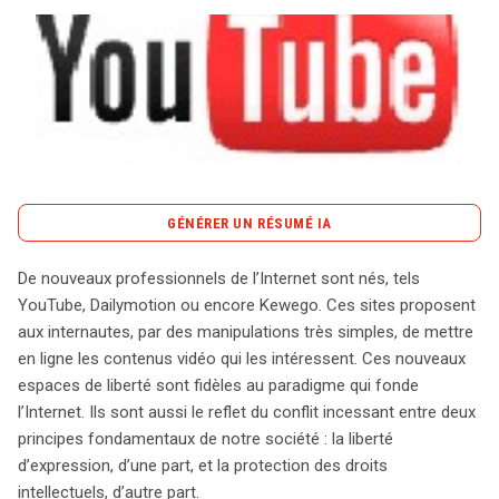
Tout sur le droit de l'innovation
Rechercher
CONTACT
GÉNÉRER UN RÉSUMÉ IA
content_copy
Copier le résumé
De nouveaux professionnels de l’Internet sont nés, tels
L’émergence de plateformes telles que YouTube et
YouTube, Dailymotion ou encore Kewego. Ces sites proposent
Dailymotion a bouleversé le paysage numérique, offrant
aux internautes, par des manipulations très simples, de mettre
aux utilisateurs la possibilité de partager facilement des
en ligne les contenus vidéo qui les intéressent. Ces nouveaux
contenus vidéo. Cependant, cette liberté d’expression
espaces de liberté sont fidèles au paradigme qui fonde
soulève des questions cruciales concernant la
l’Internet. Ils sont aussi le reflet du conflit incessant entre deux
protection des droits d’auteur. L’affaire Lafesse illustre
principes fondamentaux de notre société : la liberté
parfaitement ce dilemme, opposant le désir de partage
d’expression, d’une part, et la protection des droits
des internautes à la volonté de l’humoriste de protéger
intellectuels, d’autre part.