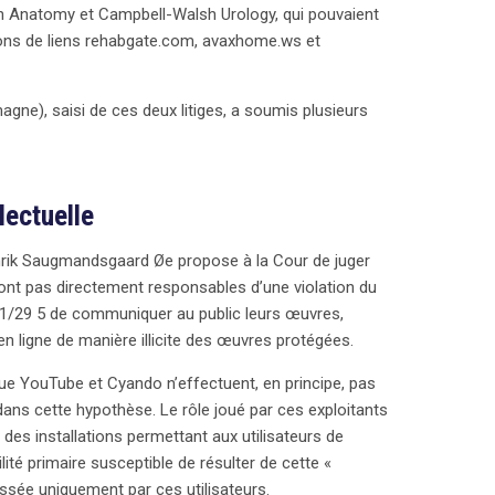
n cadre légal qui pourrait évoluer avec la directive
 Anatomy et Campbell-Walsh Urology, qui pouvaient
gations des plateformes.
tions de liens rehabgate.com, avaxhome.ws et
agne), saisi de ces deux litiges, a soumis plusieurs
lectuelle
enrik Saugmandsgaard Øe propose à la Cour de juger
ont pas directement responsables d’une violation du
001/29 5 de communiquer au public leurs œuvres,
en ligne de manière illicite des œuvres protégées.
 que YouTube et Cyando n’effectuent, en principe, pas
ns cette hypothèse. Le rôle joué par ces exploitants
t des installations permettant aux utilisateurs de
ité primaire susceptible de résulter de cette «
ssée uniquement par ces utilisateurs.