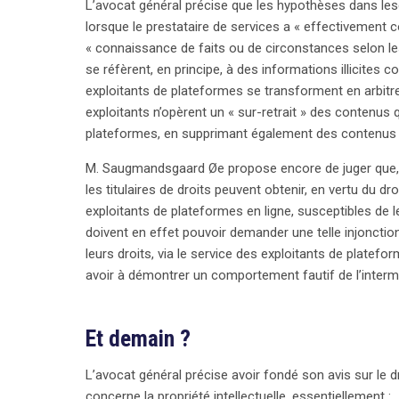
L’avocat général précise que les hypothèses dans lesq
lorsque le prestataire de services a « effectivement co
« connaissance de faits ou de circonstances selon lesqu
se réfèrent, en principe, à des informations illicites c
exploitants de plateformes se transforment en arbitres
exploitants n’opèrent un « sur-retrait » des contenus 
plateformes, en supprimant également des contenus l
M. Saugmandsgaard Øe propose encore de juger que, 
les titulaires de droits peuvent obtenir, en vertu du dro
exploitants de plateformes en ligne, susceptibles de le
doivent en effet pouvoir demander une telle injonction 
leurs droits, via le service des exploitants de platefor
avoir à démontrer un comportement fautif de l’intermé
Et demain ?
L’avocat général précise avoir fondé son avis sur le dro
concerne la propriété intellectuelle, essentiellement :