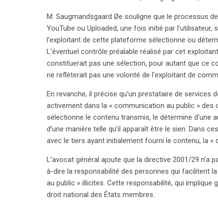
M. Saugmandsgaard Øe souligne que le processus de mi
YouTube ou Uploaded, une fois initié par l’utilisateur
l’exploitant de cette plateforme sélectionne ou déter
L’éventuel contrôle préalable réalisé par cet exploita
constituerait pas une sélection, pour autant que ce co
ne reflèterait pas une volonté de l’exploitant de comm
En revanche, il précise qu’un prestataire de services dé
activement dans la « communication au public » des œu
sélectionne le contenu transmis, le détermine d’une a
d’une manière telle qu’il apparaît être le sien. Dans ce
avec le tiers ayant initialement fourni le contenu, la 
L’avocat général ajoute que la directive 2001/29 n’a pa
à-dire la responsabilité des personnes qui facilitent l
au public » illicites. Cette responsabilité, qui implique
search
droit national des États membres.