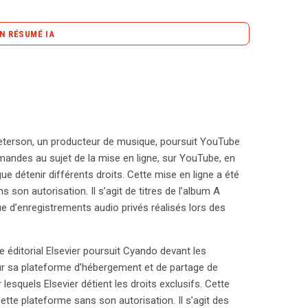
N RÉSUMÉ IA
content_copy
Copier le résumé
nsabilité des plateformes d’hébergement face à des
ducteur de musique, a intenté un procès contre
isée de son œuvre par des utilisateurs en 2008.
 pour la publication illicite de plusieurs ouvrages
nk Peterson, un producteur de musique, poursuit YouTube
rale de justice allemande a soumis des questions
emandes au sujet de la mise en ligne, sur YouTube, en
a situation. L’avocat général Henrik
e détenir différents droits. Cette mise en ligne a été
ts comme YouTube et Cyando ne soient pas
 son autorisation. Il s’agit de titres de l’album A
 d’auteur lorsque des utilisateurs publient des
e d’enregistrements audio privés réalisés lors des
 leur rôle est celui d’intermédiaires, sans sélection
rincipalement aux utilisateurs. Saugmandsgaard Øe
teformes en arbitres de la légalité, pour éviter un
upe éditorial Elsevier poursuit Cyando devant les
une exonération de responsabilité pour ces
 sur sa plateforme d’hébergement et de partage de
n rôle actif dans la communication des œuvres. Les
lesquels Elsevier détient les droits exclusifs. Cette
 injonctions contre les exploitants si leurs droits
cette plateforme sans son autorisation. Il s’agit des