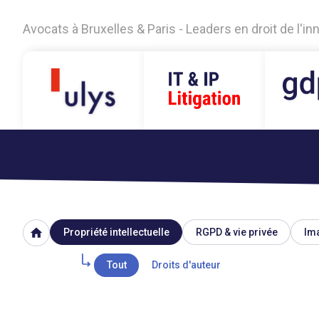
Avocats à Bruxelles & Paris - Leaders en droit de l'i
home
Propriété intellectuelle
RGPD & vie privée
Ima
Tout
Droits d'auteur