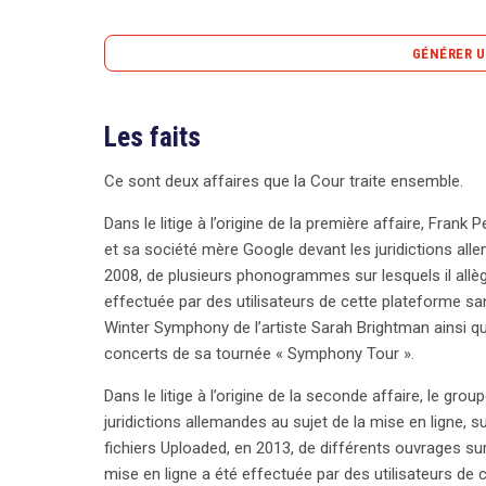
GÉNÉRER U
Les faits
Deux affaires contemporaines examinent la respo
violations de droits d’auteur. Frank Peterson, pro
Ce sont deux affaires que la Cour traite ensemble.
YouTube et Google pour la mise en ligne non autor
Parallèlement, le groupe Elsevier a poursuivi Cyando
Dans le litige à l’origine de la première affaire, Fra
sur sa plateforme Uploaded en 2013. La Cour fédé
et sa société mère Google devant les juridictions all
préjudicielles à la Cour européenne pour éclaircir l
2008, de plusieurs phonogrammes sur lesquels il allègu
Saugmandsgaard Øe a proposé que les exploitan
effectuée par des utilisateurs de cette plateforme sans
directement responsables des violations des droits
Winter Symphony de l’artiste Sarah Brightman ainsi qu
œuvres protégées sans autorisation. Il soutient que
concerts de sa tournée « Symphony Tour ».
des contenus, et que la responsabilité incombe p
souligne l’importance de ne pas transformer ces pla
Dans le litige à l’origine de la seconde affaire, le gro
retrait excessif de contenu. Il évoque également 
juridictions allemandes au sujet de la mise en ligne,
plateformes, à condition qu’elles ne jouent pas u
fichiers Uploaded, en 2013, de différents ouvrages sur 
titulaires de droits peuvent cependant demander des
mise en ligne a été effectuée par des utilisateurs de 