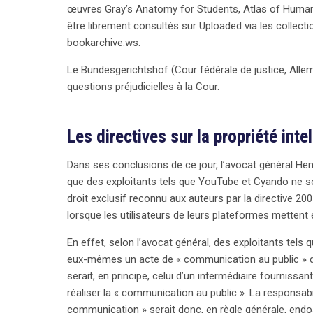
sont enfreints. Ces conclusions s’inscrivent dans u
œuvres Gray’s Anatomy for Students, Atlas of Human
2019/790 sur le droit d’auteur, renforçant les obli
être librement consultés sur Uploaded via les collec
bookarchive.ws.
Le Bundesgerichtshof (Cour fédérale de justice, Allem
questions préjudicielles à la Cour.
Les directives sur la propriété intel
Dans ses conclusions de ce jour, l’avocat général H
que des exploitants tels que YouTube et Cyando ne s
droit exclusif reconnu aux auteurs par la directive 2
lorsque les utilisateurs de leurs plateformes mettent 
En effet, selon l’avocat général, des exploitants tels
eux-mêmes un acte de « communication au public » da
serait, en principe, celui d’un intermédiaire fournissan
réaliser la « communication au public ». La responsabil
communication » serait donc, en règle générale, endo