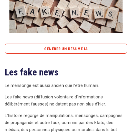
Tout sur le droit de l'innovation
GÉNÉRER UN RÉSUMÉ IA
Rechercher
CONTACT
content_copy
Copier le résumé
Les fake news
Les fake news, anciennes comme le mensonge lui-
même, ont pris une ampleur sans précédent à l’ère
numérique. Leur prolifération est intimement liée à
Le mensonge est aussi ancien que l’être humain.
Internet, qui, grâce aux réseaux sociaux, permet une
Les fake news (diffusion volontaire d’informations
diffusion rapide et virale d’informations, souvent sans
délibérément fausses) ne datent pas non plus d’hier.
vérification. Dans ce contexte, toute personne
connectée peut devenir un diffuseur, et l’anonymat
L’histoire regorge de manipulations, mensonges, campagnes
renforce la tentation de propager des messages
de propagande et autre faux, commis par des Etats, des
déformés. Cette dynamique est particulièrement
médias, des personnes physiques ou morales, dans le but