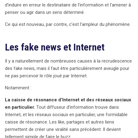
exploitée par ceux qui aspirent au pouvoir, utilisant les
d’induire en erreur le destinataire de l’information et l’amener à
fake news pour influencer l’opinion publique sans les
penser ou agir dans un sens déterminé.
filtres traditionnels des médias. Les risques associés
aux fake news sont variés et préoccupants. D’une part,
Ce qui est nouveau, par contre, c’est l’ampleur du phénomène.
chaque fausse information peut provoquer des
réactions immédiates et dangereuses, comme la
Les fake news et Internet
panique en cas d’accident présumé. D’autre part, elles
érodent la confiance que le public accorde aux
Il y a naturellement de nombreuses causes à la recrudescence
institutions démocratiques, ouvrant la voie à la montée
des fake news, mais il faut être particulièrement aveugle pour
des populismes. Les plateformes comme Facebook et
ne pas percevoir le rôle joué par Internet.
Twitter, sous pression, tentent de réagir en promouvant
des conseils pour identifier les fausses informations.
Notamment :
Face à cette crise, des acteurs inattendus, comme
l’Église catholique, s’engagent également. Le pape
La caisse de résonance d’Internet et des réseaux sociaux
François a même décidé de consacrer une journée
en particulier.
Tout diffuseur d’information trouve dans
mondiale à la lutte contre les fake news, prônant un
Internet, et les réseaux sociaux en particulier, une formidable
journalisme de paix et de vérité. Les gouvernements
caisse de résonance. Les like, partages et autres liens
européens, quant à eux, envisagent des réglementations
permettent de créer une viralité sans précédent. Il devient
pour contraindre les intermédiaires à agir contre la
tellement simple de faire le buzz.