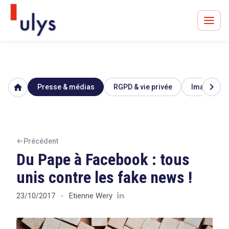
chevron_right
home
Presse & médias
RGPD & vie privée
Image & ré
Avocats à Paris & Bruxelles
Leader en droit de l'innovation depuis 30 ans
Précédent
Du Pape à Facebook : tous
Un procès en vue ?
unis contre les fake news !
Etienne Wery
23/10/2017
-
Tout sur le RGPD