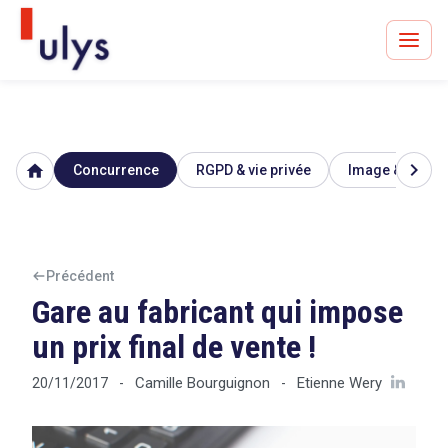
chevron_right
home
Concurrence
RGPD & vie privée
Image & réputa
Avocats à Paris & Bruxelles
Leader en droit de l'innovation depuis 30 ans
Précédent
Gare au fabricant qui impose
Un procès en vue ?
un prix final de vente !
Camille Bourguignon
Etienne Wery
20/11/2017
-
-
Tout sur le RGPD