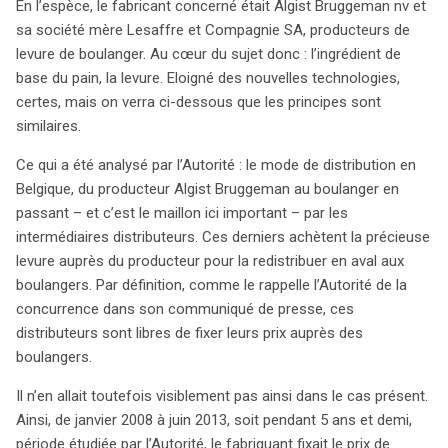
En l’espèce, le fabricant concerné était Algist Bruggeman nv et
concurrence entre ces derniers et, par conséquent,
sa société mère Lesaffre et Compagnie SA, producteurs de
impactant le prix final du pain pour les consommateurs.
levure de boulanger. Au cœur du sujet donc : l’ingrédient de
Cette situation rappelle les principes fondamentaux du
base du pain, la levure. Eloigné des nouvelles technologies,
droit de la concurrence, comme stipulé dans le Livre IV
certes, mais on verra ci-dessous que les principes sont
du code de droit économique belge et dans le traité de
similaires.
fonctionnement de l’Union européenne. Les pratiques de
fixation des prix, qu’elles soient explicites ou implicites,
Ce qui a été analysé par l’Autorité : le mode de distribution en
sont considérées comme des ententes illicites et sont
Belgique, du producteur Algist Bruggeman au boulanger en
strictement interdites. Bien que les réseaux de
passant – et c’est le maillon ici important – par les
distribution puissent bénéficier d’exemptions dans
intermédiaires distributeurs. Ces derniers achètent la précieuse
certaines conditions, la fixation des prix de revente en
levure auprès du producteur pour la redistribuer en aval aux
est exclue. Le cas d’Algist Bruggeman souligne une
boulangers. Par définition, comme le rappelle l’Autorité de la
tendance préoccupante, notamment dans le commerce
concurrence dans son communiqué de presse, ces
électronique, où les fabricants tentent de contrôler les
distributeurs sont libres de fixer leurs prix auprès des
prix face à la concurrence croissante. Cette décision de
boulangers.
l’Autorité belge sert d’avertissement : franchir la ligne
entre contrôle légitime et fixation des prix peut coûter
Il n’en allait toutefois visiblement pas ainsi dans le cas présent.
très cher. Les fabricants doivent naviguer prudemment
Ainsi, de janvier 2008 à juin 2013, soit pendant 5 ans et demi,
pour éviter de tomber dans l’illégalité.
période étudiée par l’Autorité, le fabriquant fixait le prix de