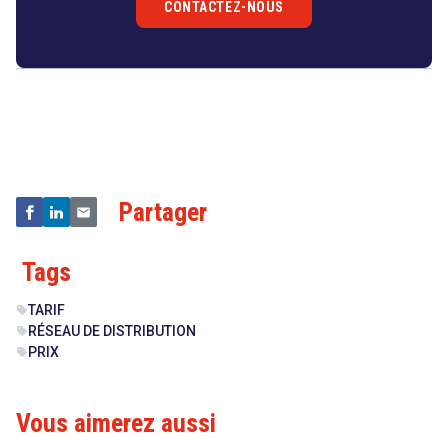
CONTACTEZ-NOUS
Droit
&
Technologies
Partager
Tags
TARIF
sell
RÉSEAU DE DISTRIBUTION
sell
PRIX
sell
Vous aimerez aussi