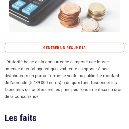
Tout sur le droit de l'innovation
GÉNÉRER UN RÉSUMÉ IA
Rechercher
CONTACT
content_copy
Copier le résumé
L’Autorité belge de la concurrence a imposé une lourde
L’Autorité belge de la concurrence a récemment infligé
amende à un fabriquant qui avait tenté d’imposer à ses
une amende de 5.489.000 euros à Algist Bruggeman nv,
distributeurs un prix uniforme de vente au public. Le montant
un producteur de levure, pour avoir imposé un prix de
de l’amende (5.489.000 euros) a de quoi faire frissonner les
vente uniforme à ses distributeurs. Cette décision met
fabricants qui oublieraient les principes fondamentaux du droit
en lumière les dangers des pratiques
de la concurrence.
anticoncurrentielles, particulièrement dans le secteur de
la distribution alimentaire. Entre janvier 2008 et juin 2013,
Les faits
Algist Bruggeman a contraint ses distributeurs à
respecter un prix de revente fixe, limitant ainsi la