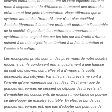
oeuvres culturelles, et nécessitent un juste équilibre entre la
pour défendre leurs intérêts et revendiquer un modèle
mise à disposition et la diffusion et le respect des droits des
social juste et transparent. Ce mouvement, à la croisée
créateurs et leur juste rémunération. Nous affirmons que le
des chemins entre culture numérique et engagement
système actuel des Droits d’Auteur n’est plus équilibré.
citoyen, redéfinit les contours de la politique moderne.
Accéder librement à la culture profiterait pourtant à l’ensemble
de la société. Cependant, les restrictions importantes et
systématiques engendrées par les lois sur les Droits d’Auteur
nuisent à de tels objectifs, en limitant à la fois la création et
l’accès à la culture.
Les monopoles privés sont un des pires maux de notre société
moderne car ils conduisent immanquablement à une hausse
du coût des oeuvres culturelles et à d’importants coûts
dissimulés aux citoyens. Par ailleurs, les brevets ne sont à
l’arrivée qu’une mainmise sur les idées. C’est ainsi que de
grandes entreprises ne cessent de déposer des brevets, afin
d’empêcher les concurrents de moindre importance de pouvoir
se développer de manière équitable. En effet, le but de ces
grandes entreprises est, non pas d’adopter une politique de