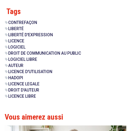
Tags
CONTREFAÇON
sell
search
LIBERTÉ
sell
LIBERTÉ D'EXPRESSION
sell
LICENCE
sell
LOGICIEL
sell
DROIT DE COMMUNICATION AU PUBLIC
sell
LOGICIEL LIBRE
sell
AUTEUR
sell
LICENCE D'UTILISATION
sell
HADOPI
sell
LICENCE LEGALE
sell
DROIT D'AUTEUR
sell
LICENCE LIBRE
sell
Vous aimerez aussi