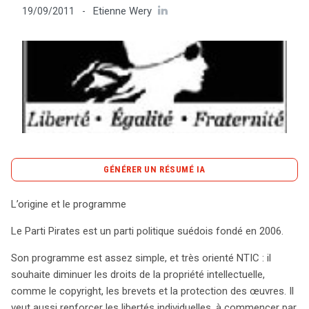
Etienne Wery
19/09/2011
-
Tout sur le droit de l'innovation
Rechercher
CONTACT
GÉNÉRER UN RÉSUMÉ IA
content_copy
Copier le résumé
L’origine et le programme
Fondé en 2006, le Parti Pirates suédois se distingue par
Le Parti Pirates est un parti politique suédois fondé en 2006.
un programme innovant axé sur la protection des
libertés individuelles et une révision des droits de
Son programme est assez simple, et très orienté NTIC : il
propriété intellectuelle, comme le copyright et les
souhaite diminuer les droits de la propriété intellectuelle,
brevets. Loin d’être un simple mouvement
comme le copyright, les brevets et la protection des œuvres. Il
technologique, le Parti s’inscrit dans une réflexion
veut aussi renforcer les libertés individuelles, à commencer par