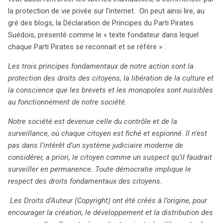
profonde sur le droit à la vie privée et la lutte contre la
la protection de vie privée sur l’internet. On peut ainsi lire, au
surveillance omniprésente. Ses principes fondamentaux
gré des blogs, la Déclaration de Principes du Parti Pirates
prônent la protection des droits des citoyens, la
Suédois, présenté comme le « texte fondateur dans lequel
libération de la culture et la lutte contre les monopoles,
chaque Parti Pirates se reconnait et se réfère » :
jugés nuisibles à une société équitable. Le succès du
Les trois principes fondamentaux de notre action sont la
Parti Pirates a dépassé les frontières suédoises,
protection des droits des citoyens, la libération de la culture et
suscitant des adhésions dans plusieurs pays européens,
la conscience que les brevets et les monopoles sont nuisibles
notamment grâce à une dynamique forte sur les réseaux
au fonctionnement de notre société.
sociaux et dans la blogosphère. En 2009, lors des
élections suédoises, il a accédé au statut de troisième
Notre société est devenue celle du contrôle et de la
parti en termes de membres. La branche étudiante du
surveillance, où chaque citoyen est fiché et espionné. Il n’est
mouvement représente une force politique majeure,
pas dans l’intérêt d’un système judiciaire moderne de
attirant un large éventail d’électeurs, y compris ceux en
considérer, a priori, le citoyen comme un suspect qu’il faudrait
quête d’une alternative contestataire mais responsable.
surveiller en permanence. Toute démocratie implique le
Ce phénomène s’explique par une prise de conscience
respect des droits fondamentaux des citoyens.
croissante face aux enjeux contemporains tels que la
crise économique et les droits individuels. Les jeunes de
Les Droits d’Auteur (Copyright) ont été créés à l’origine, pour
18 à 40 ans, sensibles aux technologies et préoccupés
encourager la création, le développement et la distribution des
par leur avenir, trouvent dans le Parti Pirates une voix