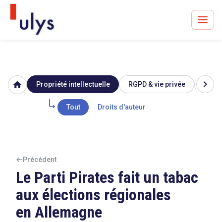
chevron_right
home
Propriété intellectuelle
RGPD & vie privée
Image
Avocats à Paris & Bruxelles
Leader en droit de l'innovation depuis 30 ans
Tout
Droits d'auteur
Un procès en vue ?
Précédent
Le Parti Pirates fait un tabac
aux élections régionales
Tout sur le RGPD
en Allemagne