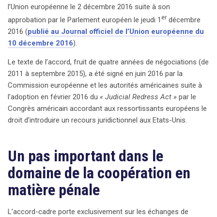
personnel entre les autorités policières et judiciaires des
l’Union européenne le 2 décembre 2016 suite à son
er
deux entités. Adopté par le Conseil de l’Union
approbation par le Parlement européen le jeudi 1
décembre
européenne après quatre années de négociations, cet
2016 (
publié au Journal officiel de l’Union européenne du
accord vise à garantir la protection des données lors
10 décembre 2016
).
d’échanges transatlantiques, tout en étant distinct des
Le texte de l’accord, fruit de quatre années de négociations (de
transferts à des fins commerciales couverts par le «
2011 à septembre 2015), a été signé en juin 2016 par la
Privacy Shield ». Ce cadre réglementaire met en œuvre
Commission européenne et les autorités américaines suite à
des normes strictes pour le traitement des données, en
l’adoption en février 2016 du
« Judicial Redress Act »
par le
établissant des principes fondamentaux tels que la
Congrès américain accordant aux ressortissants européens le
proportionnalité, la limitation des finalités et de
droit d’introduire un recours juridictionnel aux Etats-Unis.
l’utilisation, ainsi que la durée de conservation des
données. De plus, il introduit des droits significatifs pour
les citoyens, comme le droit d’être informé des
Un pas important dans le
violations de sécurité et le droit d’accès et de
domaine de la coopération en
rectification des informations personnelles. En pratique,
cet accord assure que les citoyens européens et
matière pénale
américains disposent des mêmes protections lorsqu’il
s’agit de données échangées. Par exemple, en cas
L’accord-cadre porte exclusivement sur les échanges de
d’erreur dans le transfert de données, les citoyens