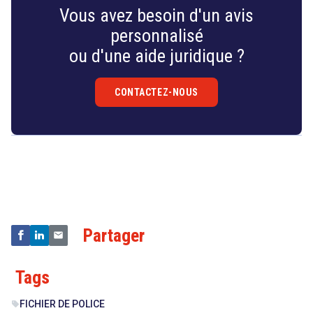
Vous avez besoin d'un avis
personnalisé
ou d'une aide juridique ?
CONTACTEZ-NOUS
Droit
&
Technologies
Partager
Tags
FICHIER DE POLICE
sell