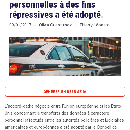
personnelles à des fins
répressives a été adopté.
Tout sur le droit de l'innovation
Olivia Guerguinov
Thierry Léonard
09/01/2017
-
-
Rechercher
CONTACT
GÉNÉRER UN RÉSUMÉ IA
content_copy
Copier le résumé
L’accord-cadre négocié entre l’Union européenne et les Etats-
L’accord-cadre signé en juin 2016 entre l’Union
Unis concernant le transferts des données à caractère
européenne et les États-Unis représente une avancée
personnel effectués entre les autorités policières et judiciaires
majeure dans le transfert de données à caractère
américaines et européennes a été adopté par le Conseil de