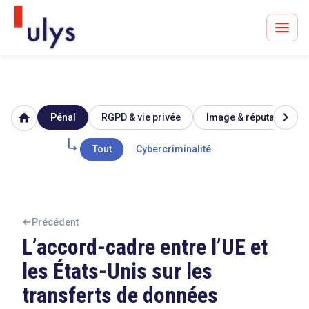
chevron_right
home
Pénal
RGPD & vie privée
Image & réputation
Avocats à Paris & Bruxelles
Leader en droit de l'innovation depuis 30 ans
Tout
Cybercriminalité
Un procès en vue ?
Précédent
L’accord-cadre entre l’UE et
les États-Unis sur les
Tout sur le RGPD
transferts de données