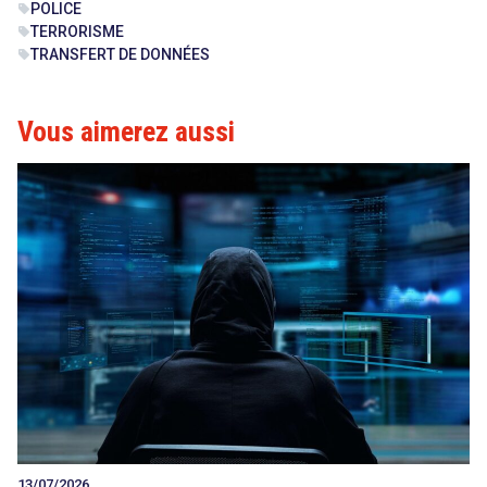
POLICE
sell
TERRORISME
sell
TRANSFERT DE DONNÉES
sell
Vous aimerez aussi
13/07/2026