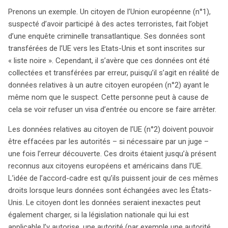
Prenons un exemple. Un citoyen de l’Union européenne (n°1),
suspecté d’avoir participé à des actes terroristes, fait l’objet
d’une enquête criminelle transatlantique. Ses données sont
transférées de l’UE vers les Etats-Unis et sont inscrites sur
« liste noire ». Cependant, il s’avère que ces données ont été
collectées et transférées par erreur, puisqu’il s’agit en réalité de
données relatives à un autre citoyen européen (n°2) ayant le
même nom que le suspect. Cette personne peut à cause de
cela se voir refuser un visa d’entrée ou encore se faire arrêter.
Les données relatives au citoyen de l’UE (n°2) doivent pouvoir
être effacées par les autorités – si nécessaire par un juge –
une fois l’erreur découverte. Ces droits étaient jusqu’à présent
reconnus aux citoyens européens et américains dans l’UE.
search
L’idée de l’accord-cadre est qu’ils puissent jouir de ces mêmes
droits lorsque leurs données sont échangées avec les États-
Unis. Le citoyen dont les données seraient inexactes peut
également charger, si la législation nationale qui lui est
applicable l’y autorise, une autorité (par exemple une autorité