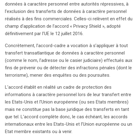
données à caractère personnel entre autorités répressives, à
peuvent demander la correction ou l’effacement de leurs
l’exclusion des transferts de données à caractère personnel
informations. En cas de refus, des recours
réalisés à des fins commerciales. Celles-ci relèvent en effet du
administratifs et juridictionnels sont prévus pour garantir
champ d’application de l’accord « Privacy Shield », adopté
la protection des droits des individus. Ainsi, cet accord-
définitivement par l’UE le 12 juillet 2016.
cadre renforce la coopération en matière pénale tout en
préservant les droits fondamentaux des citoyens des
Concrètement, l’accord-cadre a vocation à s’appliquer à tout
deux côtés de l’Atlantique.
transfert transatlantique de données à caractère personnel
(comme le nom, l’adresse ou le casier judiciaire) effectués aux
fins de prévenir ou de détecter des infractions pénales (dont le
terrorisme), mener des enquêtes ou des poursuites.
L’accord établit en réalité un cadre de protection des
informations à caractère personnel lors de leur transfert entre
les Etats-Unis et l’Union européenne (ou ses Etats membres)
mais ne constitue pas la base juridique des transferts en tant
que tel. L’accord complète donc, le cas échéant, les accords
internationaux entre les Etats-Unis et l’Union européenne ou un
Etat membre existants ou à venir.