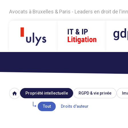
Avocats à Bruxelles & Paris - Leaders en droit de l'i
home
Propriété intellectuelle
RGPD & vie privée
Ima
Tout
Droits d'auteur