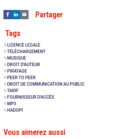
Partager
Tags
LICENCE LEGALE
sell
TÉLÉCHARGEMENT
sell
MUSIQUE
sell
DROIT D'AUTEUR
sell
PIRATAGE
sell
PEER TO PEER
sell
DROIT DE COMMUNICATION AU PUBLIC
sell
TARIF
sell
FOURNISSEUR D'ACCÈS
sell
MP3
sell
HADOPI
sell
Vous aimerez aussi