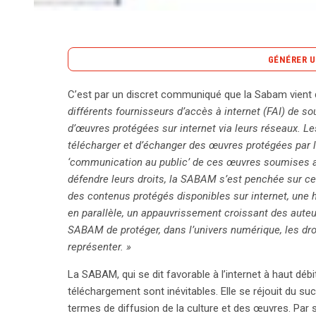
GÉNÉRER U
C’est par un discret communiqué que la Sabam vient
La SABAM, société belge de gestion des droits d’
différents fournisseurs d’accès à internet (FAI) de sou
demander aux fournisseurs d’accès à Internet (FAI)
d’œuvres protégées sur internet via leurs réseaux. Le
disposition d’œuvres protégées. Face à l’augmenta
télécharger et d’échanger des œuvres protégées par le 
croissante des FAI, la SABAM s’inquiète de la préca
‘communication au public’ de ces œuvres soumises au
qu’elle reconnaisse l’importance de l’Internet haut d
défendre leurs droits, la SABAM s’est penchée sur cet
garantir un partage équitable des bénéfices généré
des contenus protégés disponibles sur internet, une 
SABAM et les FAI dure depuis des années, les FA
en parallèle, un appauvrissement croissant des auteurs
d’information et refusant de payer pour l’utilisati
SABAM de protéger, dans l’univers numérique, les droi
SABAM envisage de facturer directement les FAI, 
représenter. »
coûts sur les internautes. Parallèlement, des propo
La SABAM, qui se dit favorable à l’internet à haut déb
mécanisme de sanctions graduelles pour les inte
téléchargement sont inévitables. Elle se réjouit du su
globale, permettant aux utilisateurs de téléchar
termes de diffusion de la culture et des œuvres. Par son
contribution mensuelle. Le débat est complexe 