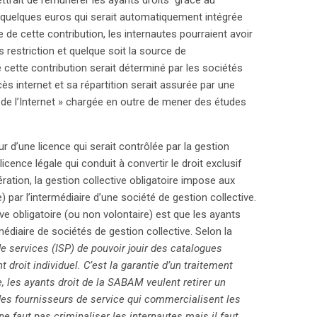
ttrait de rémunérer les ayants droits grâce au
 quelques euros qui serait automatiquement intégrée
 de cette contribution, les internautes pourraient avoir
 restriction et quelque soit la source de
 cette contribution serait déterminé par les sociétés
ès internet et sa répartition serait assurée par une
 de l’Internet » chargée en outre de mener des études
r d’une licence qui serait contrôlée par la gestion
 licence légale qui conduit à convertir le droit exclusif
ration, la gestion collective obligatoire impose aux
e) par l’intermédiaire d’une société de gestion collective.
ive obligatoire (ou non volontaire) est que les ayants
médiaire de sociétés de gestion collective. Selon la
de services (ISP) de pouvoir jouir des catalogues
t droit individuel. C’est la garantie d’un traitement
e, les ayants droit de la SABAM veulent retirer un
s des fournisseurs de service qui commercialisent les
e faut pas criminaliser les internautes mais il faut