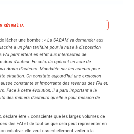
N RÉSUMÉ IA
content_copy
Copier le résumé
 de lâcher une bombe :
« La SABAM va demander aux
auteur, a récemment annoncé son intention de
scrire à un plan tarifaire pour la mise à disposition
 de souscrire à un plan tarifaire pour la mise à
s FAI permettent en effet aux internautes de
tion des contenus en ligne et à la rémunération
droit d’auteur. En cela, ils opèrent un acte de
rité financière des auteurs qu’elle représente. Bien
x droits d’auteurs. Mandatée par les auteurs pour
ébit pour la diffusion culturelle, elle souhaite
te situation. On constate aujourd’hui une explosion
s par l’exploitation de ces œuvres. Le débat entre la
hausse constante et importante des revenus des FAI et,
I se considérant comme de simples transporteurs
. Face à cette évolution, il a paru important à la
on des œuvres. Pour remédier à cette situation, la
ts des milliers d’auteurs qu’elle a pour mission de
espérant que ces derniers ne répercuteront pas les
sitions législatives émergent, telles qu’un
it, déclare être « consciente que les larges volumes de
rnautes contrevenants ou un système de licence
ccès des FAI et de tout ce que cela peut représenter en
ger légalement des œuvres moyennant une
 initiative, elle veut essentiellement veiller à la
et nécessite des aménagements, notamment en