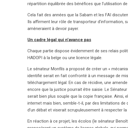
répartition équilibrée des bénéfices que l’utilisation
raison des préoccupations de conformité avec le
récente victoire judiciaire sur la notion de « comm
Cela fait des années que la Sabam et les FAI discuten
dans ce contexte incertain.
Ils affirment leur rôle de transporteur d’information, s
amèneraient à devoir payer.
Un cadre légal qui n’avance pas
Chaque partie dispose évidemment de ses relais politiq
HADOPI à la belge ou une licence légale.
Le sénateur Monfils a proposé de créer un « mécanis
identifié serait en fait confronté à un message de mise
téléchargement légal. En cas de récidive, une amende p
encore que la justice pourrait être saisie. Le Sénateur
serait bien plus souple que la copie française. Ainsi,
internet mais bien, semble-t-il, par des limitations de 
d’un débat et viserait scrupuleusement à respecter la 
En réaction à ce projet, les écolos (le sénateur Benoît