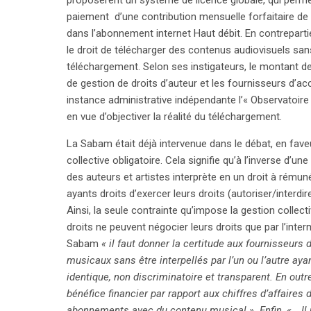
proposèrent un système de licence globale, qui perme
paiement d’une contribution mensuelle forfaitaire de
dans l’abonnement internet Haut débit. En contrepartie
le droit de télécharger des contenus audiovisuels sans
téléchargement. Selon ses instigateurs, le montant de
de gestion de droits d’auteur et les fournisseurs d’acc
instance administrative indépendante l’« Observatoire
en vue d’objectiver la réalité du téléchargement.
La Sabam était déjà intervenue dans le débat, en faveu
collective obligatoire. Cela signifie qu’à l’inverse d’une
des auteurs et artistes interprète en un droit à rémuné
ayants droits d’exercer leurs droits (autoriser/interdir
Ainsi, la seule contrainte qu’impose la gestion collect
droits ne peuvent négocier leurs droits que par l’inter
Sabam
« il faut donner la certitude aux fournisseurs 
musicaux sans être interpellés par l’un ou l’autre ayan
search
identique, non discriminatoire et transparent. En outr
bénéfice financier par rapport aux chiffres d’affaire
abonnements avec du contenu musical ». Enfin, « …Il n