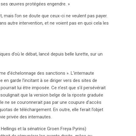
 de ses œuvres protégées engendre. »
s règles européennes. La SABAM, forte d’une
unication au public », semble prête à agir rapidement
t, mais l’on se doute que ceux-ci ne veulent pas payer.
ans autre intervention, et ne voient pas en quoi cela les
ues d’où le débat, lancé depuis belle lurette, sur un
me d’échelonnage des sanctions ». L’internaute
 en garde l’incitant à se diriger vers des sites de
ourrait lui être imposée. Ce n’est que s’il persévérait
 soulignait que la version belge de la riposte graduée
 elle ne se couronnerait pas par une coupure d’accès
quotas de téléchargement. En outre, elle ferait l’objet
vie privée des internautes.
 Hellings et la sénatrice Groen Freya Pyrins)