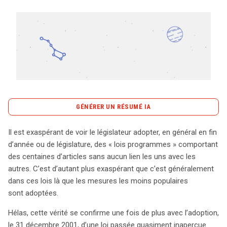
Tout sur le droit de l'innovation
Rechercher
CONTACT
GÉNÉRER UN RÉSUMÉ IA
content_copy
Copier le résumé
Il est exaspérant de voir le législateur adopter, en général en fin
L’adoption, le 31 décembre 2001, d’une loi peu
d’année ou de législature, des « lois programmes » comportant
remarquée mais aux conséquences potentiellement
des centaines d’articles sans aucun lien les uns avec les
graves, soulève des inquiétudes quant à la protection de
autres. C’est d’autant plus exaspérant que c’est généralement
la vie privée en Belgique. Cette loi modifie la législation
dans ces lois là que les mesures les moins populaires
encadrant les opérateurs de télécommunications,
sont adoptées.
introduisant des mesures qui imposent aux abonnés de
Hélas, cette vérité se confirme une fois de plus avec l’adoption,
se conformer à des exigences d’identification lors des
le 31 décembre 2001, d’une loi passée quasiment inaperçue