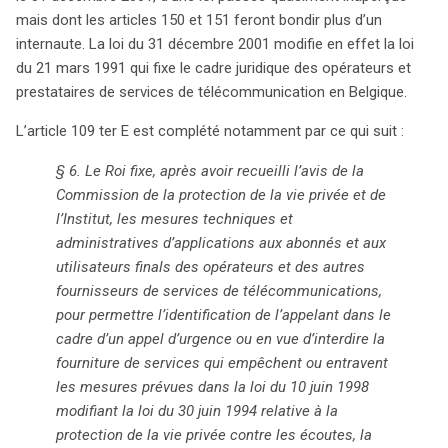
appels d’urgence. Si elles ne respectent pas ces règles,
mais dont les articles 150 et 151 feront bondir plus d’un
les utilisateurs peuvent être déconnectés sans
internaute. La loi du 31 décembre 2001 modifie en effet la loi
dédommagement. De plus, le Roi a désormais le pouvoir
du 21 mars 1991 qui fixe le cadre juridique des opérateurs et
d’interdire certains services de télécommunications qui
prestataires de services de télécommunication en Belgique.
rendent difficile l’identification des appelants ou la
localisation des utilisateurs, sans contrôle parlementaire.
L’article 109 ter E est complété notamment par ce qui suit :
L’article 111, récemment rétabli, rappelle que les
§ 6. Le Roi fixe, après avoir recueilli l’avis de la
communications ne doivent pas être utilisées à des fins
Commission de la protection de la vie privée et de
illégales, une précision qui peut sembler superflue.
l’Institut, les mesures techniques et
Cependant, la portée des nouvelles mesures
administratives d’applications aux abonnés et aux
d’identification soulève des questions sur la liberté
utilisateurs finals des opérateurs et des autres
d’expression et la vie privée. Qu’en est-il des outils
fournisseurs de services de télécommunications,
d’anonymisation, des pseudos sur Internet ou des
pour permettre l’identification de l’appelant dans le
systèmes de call-back ? Ces dispositifs, qui compliquent
cadre d’un appel d’urgence ou en vue d’interdire la
l’identification, pourraient-ils devenir illégaux ? Ces
fourniture de services qui empêchent ou entravent
changements législatifs, souvent adoptés en fin d’année
les mesures prévues dans la loi du 10 juin 1998
sans véritable débat public, pourraient avoir des
modifiant la loi du 30 juin 1994 relative à la
répercussions sur la manière dont les citoyens
protection de la vie privée contre les écoutes, la
interagissent en ligne. Il est essentiel de rester vigilant