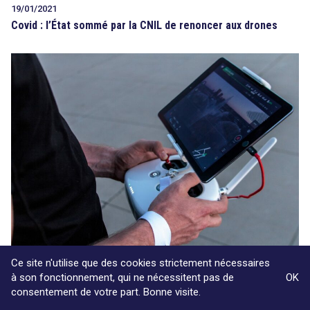
19/01/2021
Covid : l’État sommé par la CNIL de renoncer aux drones
07/01/2021
Ce site n'utilise que des cookies strictement nécessaires
Drones et Covid ne font pas bon ménage
à son fonctionnement, qui ne nécessitent pas de
OK
consentement de votre part. Bonne visite.