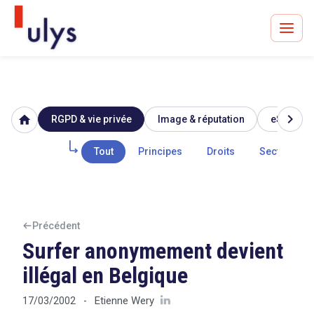
chevron_right
home
RGPD & vie privée
Image & réputation
eSanté
Avocats à Paris & Bruxelles
Leader en droit de l'innovation depuis 30 ans
Tout
Principes
Droits
Secteur pub
Un procès en vue ?
Précédent
Surfer anonymement devient
illégal en Belgique
Tout sur le RGPD
Etienne Wery
17/03/2002
-