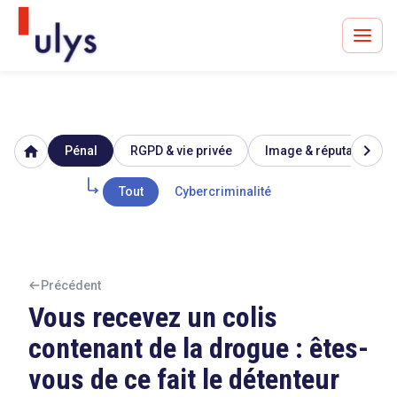
chevron_right
home
Pénal
RGPD & vie privée
Image & réputation
Avocats à Paris & Bruxelles
Leader en droit de l'innovation depuis 30 ans
Tout
Cybercriminalité
Un procès en vue ?
Précédent
Vous recevez un colis
contenant de la drogue : êtes-
Tout sur le RGPD
vous de ce fait le détenteur