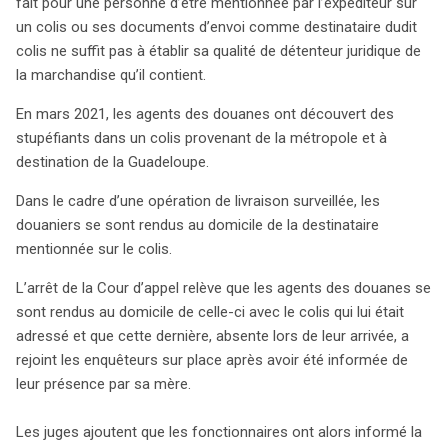
mentionné comme destinataire ne fait pas de vous un
fait pour une personne d’être mentionnée par l’expéditeur sur
détenteur légal de la marchandise. Cette décision
un colis ou ses documents d’envoi comme destinataire dudit
découle d’une affaire où des douaniers ont découvert
colis ne suffit pas à établir sa qualité de détenteur juridique de
des stupéfiants dans un colis destiné à une femme en
la marchandise qu’il contient.
Guadeloupe. Bien que son nom figure sur l’envoi, aucune
En mars 2021, les agents des douanes ont découvert des
preuve n’a établi son implication, et elle a été relaxée. La
stupéfiants dans un colis provenant de la métropole et à
Cour a rappelé que pour être considéré comme
destination de la Guadeloupe.
détenteur au sens de l’article 392 du code des douanes,
il faut des éléments supplémentaires prouvant la
Dans le cadre d’une opération de livraison surveillée, les
connaissance ou l’implication dans la fraude. Dans ce
douaniers se sont rendus au domicile de la destinataire
cas, l’absence de preuves concluantes a conduit à
mentionnée sur le colis.
l’annulation des poursuites basées uniquement sur son
L’arrêt de la Cour d’appel relève que les agents des douanes se
statut de destinataire. Ainsi, si vous ouvrez un colis
sont rendus au domicile de celle-ci avec le colis qui lui était
suspect, pas de panique ! La meilleure réaction est de le
adressé et que cette dernière, absente lors de leur arrivée, a
rapporter immédiatement aux autorités, en précisant que
rejoint les enquêteurs sur place après avoir été informée de
vous n’êtes pas responsable de son contenu. Cette
leur présence par sa mère.
démarche vous protégera et clarifiera votre situation,
évitant ainsi des malentendus. En somme, il est essentiel
Les juges ajoutent que les fonctionnaires ont alors informé la
de rester calme et de suivre la procédure appropriée si