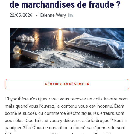
de marchandises de fraude ?
Etienne Wery
22/05/2026
-
Tout sur le droit de l'innovation
Rechercher
CONTACT
GÉNÉRER UN RÉSUMÉ IA
content_copy
Copier le résumé
L’hypothèse n’est pas rare : vous recevez un colis à votre nom
Recevoir un colis dont vous n’avez pas connaissance du
mais quand vous l’ouvrez, le contenu vous est inconnu. Étant
contenu peut être troublant, surtout si vous y découvrez
donné le succès du commerce électronique, les erreurs sont
des substances illégales. La Cour de cassation a
possibles. Que faire si vous y découvrez de la drogue ? Faut-il
récemment clarifié la situation : être simplement
paniquer ? La Cour de cassation a donné sa réponse : le seul