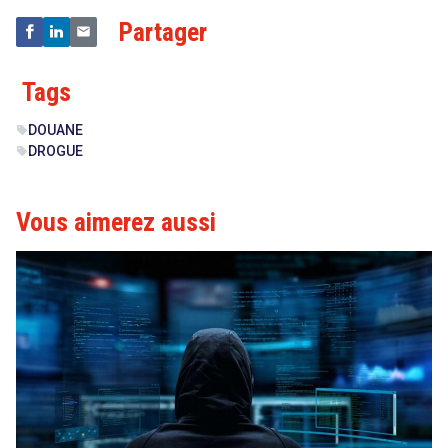
Partager
search
Tags
DOUANE
sell
DROGUE
sell
Vous aimerez aussi