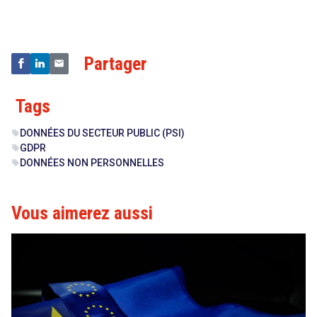
Technologies
Partager
Tags
DONNÉES DU SECTEUR PUBLIC (PSI)
sell
GDPR
sell
DONNÉES NON PERSONNELLES
sell
Vous aimerez aussi
search