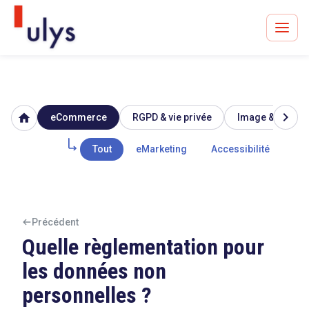
chevron_right
home
eCommerce
RGPD & vie privée
Image & réputat
Avocats à Paris & Bruxelles
Leader en droit de l'innovation depuis 30 ans
Tout
eMarketing
Accessibilité
Mar
Un procès en vue ?
Précédent
Quelle règlementation pour
les données non
Tout sur le RGPD
personnelles ?