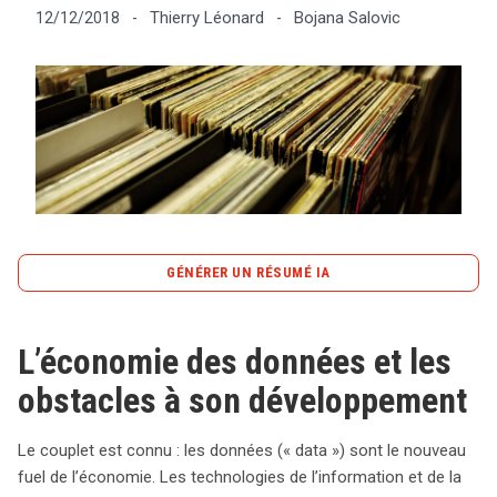
Thierry Léonard
Bojana Salovic
12/12/2018
-
-
Tout sur le droit de l'innovation
Rechercher
CONTACT
GÉNÉRER UN RÉSUMÉ IA
content_copy
Copier le résumé
L’économie des données et les
L’économie des données est devenue le moteur de
l’innovation, plaçant les données au cœur des systèmes
obstacles à son développement
économiques modernes. Avec la montée de
technologies comme l’intelligence artificielle et l’Internet
Le couplet est connu : les données (« data ») sont le nouveau
des objets, la gestion des données se diversifie, allant du
fuel de l’économie. Les technologies de l’information et de la
stockage à l’analyse. Cependant, le développement de