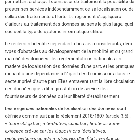
permettant à chaque fournisseur de traitement la possibilité de
règlement ambitionne de créer un marché dynamique et
prester ses services indépendamment de sa localisation ou de
compétitif pour les services de traitement des données
celles des traitements offerts. Le règlement s’appliquera
au sein de l’Union européenne.
d’ailleurs au traitement des données au sens le plus large, quel
que soit le type de système informatique utilisé.
Le règlement identifie cependant, dans ses considérants, deux
types d’obstacles au développement de la mobilité et du grand
marché des données : les réglementations nationales en
matière de localisation des données d’une part, et les pratiques
menant à une dépendance à l’égard des fournisseurs dans le
secteur privé d’autre part. Elles entravent tant la libre circulation
des données que la libre prestation de service des
fournisseurs de données ou leur liberté d’établissement.
Les exigences nationales de localisation des données sont
définies comme suit par le règlement 2018/1807 (article 3.5) :
«
toute obligation, interdiction, condition, limite ou autre
exigence prévue par les dispositions législatives,
réglementaires ou administratives d’un État membre ou