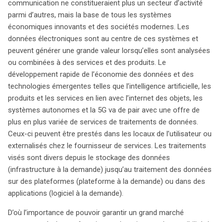
communication ne constitueraient plus un secteur d’activité
cette économie rencontre des obstacles majeurs,
parmi d’autres, mais la base de tous les systèmes
notamment des réglementations nationales restrictives
économiques innovants et des sociétés modernes. Les
sur la localisation des données et des pratiques privées
données électroniques sont au centre de ces systèmes et
qui limitent la portabilité des données. Ces défis
peuvent générer une grande valeur lorsqu’elles sont analysées
entravent non seulement la libre circulation des données,
ou combinées à des services et des produits. Le
mais aussi la capacité des fournisseurs à offrir leurs
développement rapide de l’économie des données et des
services. Pour remédier à cela, un règlement récent vise
technologies émergentes telles que l’intelligence artificielle, les
à abroger les exigences de localisation des données,
produits et les services en lien avec l’internet des objets, les
sauf pour des raisons de sécurité publique. Ce texte
systèmes autonomes et la 5G va de pair avec une offre de
établit également des mécanismes pour garantir l’accès
plus en plus variée de services de traitements de données.
des autorités compétentes aux données, facilitant ainsi
Ceux-ci peuvent être prestés dans les locaux de l’utilisateur ou
les enquêtes et la régulation. En outre, le règlement
externalisés chez le fournisseur de services. Les traitements
introduit des mesures de portabilité des données,
visés sont divers depuis le stockage des données
permettant aux utilisateurs de changer de fournisseur
(infrastructure à la demande) jusqu’au traitement des données
plus facilement. Il est crucial de noter que ce règlement
sur des plateformes (plateforme à la demande) ou dans des
ne remet pas en question la protection des données
applications (logiciel à la demande).
personnelles, déjà encadrée par le GDPR. En favorisant la
libre circulation des données non personnelles, tout en
D’où l’importance de pouvoir garantir un grand marché
respectant les normes de protection des données, ce