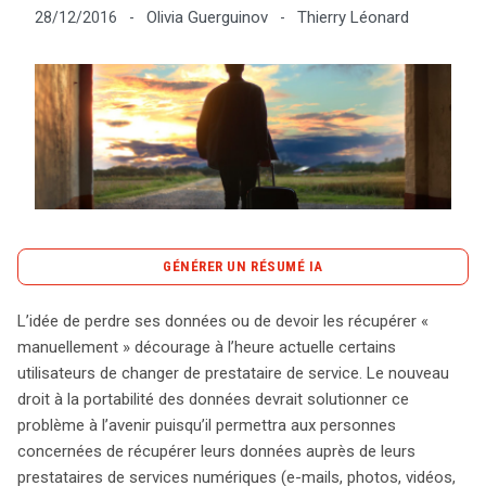
Olivia Guerguinov
Thierry Léonard
28/12/2016
-
-
Tout sur le droit de l'innovation
Rechercher
CONTACT
GÉNÉRER UN RÉSUMÉ IA
content_copy
Copier le résumé
L’idée de perdre ses données ou de devoir les récupérer «
Le droit à la portabilité des données, introduit par le
manuellement » décourage à l’heure actuelle certains
GDPR, vise à renforcer le contrôle des utilisateurs sur
utilisateurs de changer de prestataire de service. Le nouveau
leurs informations personnelles, facilitant ainsi leur
droit à la portabilité des données devrait solutionner ce
transfert entre différents prestataires de services
problème à l’avenir puisqu’il permettra aux personnes
numériques. Ce droit permet aux individus de récupérer
concernées de récupérer leurs données auprès de leurs
leurs données, telles que les e-mails, photos et
prestataires de services numériques (e-mails, photos, vidéos,