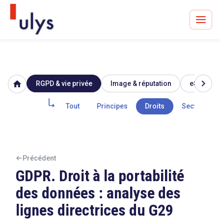
chevron_right
home
RGPD & vie privée
Image & réputation
eSanté
Avocats à Paris & Bruxelles
Leader en droit de l'innovation depuis 30 ans
Tout
Principes
Droits
Secteur pub
Un procès en vue ?
Précédent
GDPR. Droit à la portabilité
des données : analyse des
Tout sur le RGPD
lignes directrices du G29