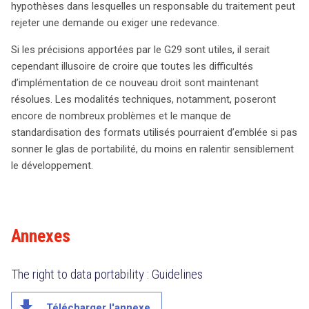
hypothèses dans lesquelles un responsable du traitement peut
rejeter une demande ou exiger une redevance.
Si les précisions apportées par le G29 sont utiles, il serait
cependant illusoire de croire que toutes les difficultés
d’implémentation de ce nouveau droit sont maintenant
résolues. Les modalités techniques, notamment, poseront
encore de nombreux problèmes et le manque de
standardisation des formats utilisés pourraient d’emblée si pas
sonner le glas de portabilité, du moins en ralentir sensiblement
le développement.
Annexes
The right to data portability : Guidelines
file_download
Télécharger l'annexe