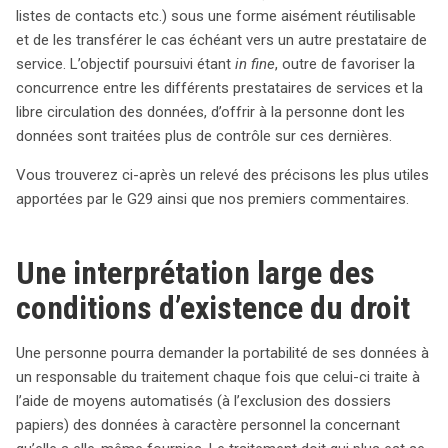
contacts, sous un format réutilisable, encourageant
listes de contacts etc.) sous une forme aisément réutilisable
ainsi la concurrence et la libre circulation des données.
et de les transférer le cas échéant vers un autre prestataire de
Les conditions d’application sont larges : tout traitement
service. L’objectif poursuivi étant
in fine
, outre de favoriser la
automatisé de données fournies par une personne, basé
concurrence entre les différents prestataires de services et la
sur son consentement ou un contrat, est concerné.
libre circulation des données, d’offrir à la personne dont les
Cependant, ce processus doit respecter les droits des
données sont traitées plus de contrôle sur ces dernières.
tiers. Par exemple, la transmission de données ne doit
Vous trouverez ci-après un relevé des précisons les plus utiles
pas compromettre les droits d’autres personnes,
apportées par le G29 ainsi que nos premiers commentaires.
comme celles figurant dans un répertoire de contacts.
De plus, les responsables du traitement doivent mettre
en place des mécanismes pour permettre aux
Une interprétation large des
utilisateurs de sélectionner les données à transférer, en
conditions d’existence du droit
éliminant celles relatives à des tiers. Malgré l’initiative
prometteuse du G29, des zones d’ombre subsistent,
notamment sur les modalités techniques de
Une personne pourra demander la portabilité de ses données à
transmission, qui restent floues. Des recommandations
un responsable du traitement chaque fois que celui-ci traite à
sont émises pour garantir que les données soient
l’aide de moyens automatisés (à l’exclusion des dossiers
transmises dans un format lisible et interopérable, mais
papiers) des données à caractère personnel la concernant
le manque de standardisation pourrait entraver