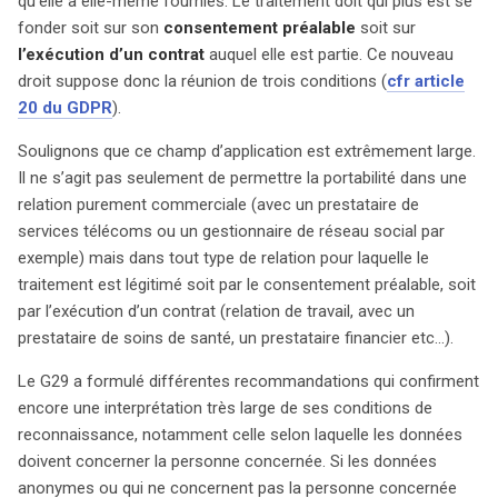
qu’elle a elle-même fournies. Le traitement doit qui plus est se
l’efficacité du droit à la portabilité. En somme, bien que
fonder soit sur son
consentement préalable
soit sur
des avancées soient notables, des défis techniques et
l’exécution d’un contrat
auquel elle est partie. Ce nouveau
pratiques demeurent, appelant à une collaboration
droit suppose donc la réunion de trois conditions (
cfr article
accrue entre acteurs du secteur et régulateurs pour une
20 du GDPR
).
mise en œuvre réussie. (241 mots)
Soulignons que ce champ d’application est extrêmement large.
Il ne s’agit pas seulement de permettre la portabilité dans une
relation purement commerciale (avec un prestataire de
services télécoms ou un gestionnaire de réseau social par
exemple) mais dans tout type de relation pour laquelle le
traitement est légitimé soit par le consentement préalable, soit
par l’exécution d’un contrat (relation de travail, avec un
prestataire de soins de santé, un prestataire financier etc…).
Le G29 a formulé différentes recommandations qui confirment
encore une interprétation très large de ses conditions de
reconnaissance, notamment celle selon laquelle les données
doivent concerner la personne concernée. Si les données
anonymes ou qui ne concernent pas la personne concernée