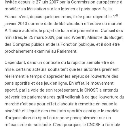
Invitée depuis le 27 juin 2007 par la Commission européenne à
des compétitions sportives. Le CNOSF préconise
modifier sa législation sur les loteries et paris sportifs, la
plusieurs mesures pour garantir l’éthique des paris
er
France s’est, depuis quelques mois, fixée pour objectif le 1
sportifs et sécuriser le financement du sport.
janvier 2010 comme date de libéralisation effective du marché.
Premièrement, il insiste sur la nécessité d’une
A l’heure actuelle, le projet de loi a été présenté en Conseil des
consultation des représentants sportifs lors de l’examen
ministres, le 25 mars 2009, par Eric Woerth, Ministre du Budget,
du projet de loi, ainsi que sur leur présence au sein de
des Comptes publics et de la Fonction publique, et il doit être
l’Autorité de Régulation des Jeux en Ligne (ARJEL). Ces
prochainement examiné au Parlement.
mesures visent à prévenir les manipulations de résultats,
telles que les paris truqués. Deuxièmement, le CNOSF
Cependant, dans un contexte où la rapidité semble être de
appelle à la consolidation du droit de propriété des
mise, certains acteurs souhaitent que les autorités prennent
organisateurs sportifs sur les paris, ce qui leur
réellement le temps d’apprécier les enjeux de l’ouverture des
permettrait de mieux défendre leurs intérêts et de
paris sportifs et des jeux en ligne. En effet, le mouvement
générer des ressources financières essentielles. Sur le
sportif, par la voie de son représentant, le CNOSF, a entendu
plan du financement, le CNOSF suggère que les
prévenir les parlementaires qu’il veillerait à ce que l’ouverture du
organisateurs puissent commercialiser les droits
marché n’ait pas pour effet d’aboutir à remettre en cause la
d’exploitation des paris sportifs tout en maintenant un
sincérité et l’équité des résultats sportifs ainsi que le modèle
prélèvement sur les mises, afin d’assurer des
d’organisation du sport qui repose principalement sur un
financements publics stables pour le sport. Le projet de
mécanisme de solidarité. C’est pourquoi, le CNOSF a formulé
loi en cours de discussion pourrait engendrer des débats