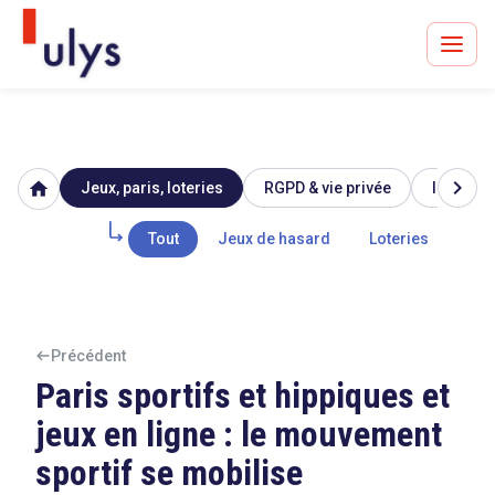
chevron_right
home
Jeux, paris, loteries
RGPD & vie privée
Image & 
Avocats à Paris & Bruxelles
Leader en droit de l'innovation depuis 30 ans
Tout
Jeux de hasard
Loteries
Par
Un procès en vue ?
Précédent
Paris sportifs et hippiques et
jeux en ligne : le mouvement
Tout sur le RGPD
sportif se mobilise