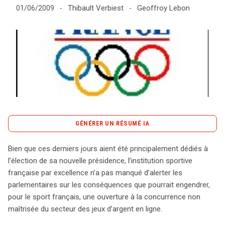
Thibault Verbiest
Geoffroy Lebon
01/06/2009
-
-
Tout sur le droit de l'innovation
Rechercher
CONTACT
GÉNÉRER UN RÉSUMÉ IA
content_copy
Copier le résumé
Bien que ces derniers jours aient été principalement dédiés à
L’ouverture prochaine à la concurrence dans le secteur
l’élection de sa nouvelle présidence, l’institution sportive
des jeux d’argent en ligne suscite des inquiétudes au
française par excellence n’a pas manqué d’alerter les
sein du mouvement sportif français. Dans le cadre de la
parlementaires sur les conséquences que pourrait engendrer,
libéralisation prévue pour janvier 2010, le Comité National
pour le sport français, une ouverture à la concurrence non
Olympique et Sportif Français (CNOSF) a alerté les
maîtrisée du secteur des jeux d’argent en ligne.
parlementaires sur les risques potentiels pour l’intégrité