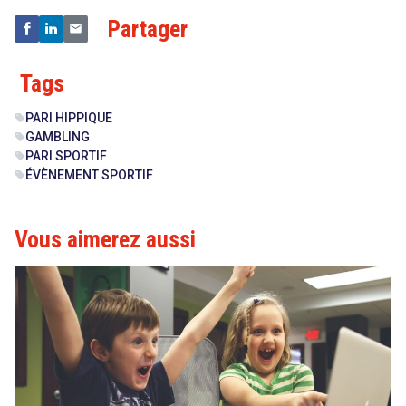
Partager
Tags
PARI HIPPIQUE
sell
GAMBLING
sell
PARI SPORTIF
sell
ÉVÈNEMENT SPORTIF
sell
Vous aimerez aussi