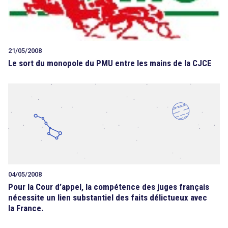
21/05/2008
Le sort du monopole du PMU entre les mains de la CJCE
04/05/2008
Pour la Cour d’appel, la compétence des juges français
nécessite un lien substantiel des faits délictueux avec
la France.