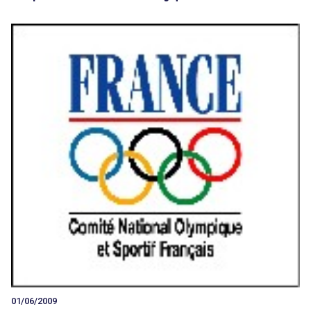
01/06/2009