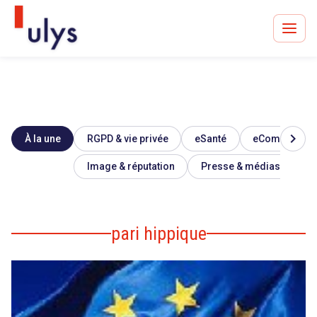
Avocats à Paris & Bruxelles
chevron_right
À la une
RGPD & vie privée
eSanté
eCommerce
Leader en droit de l'innovation depuis 30 ans
Image & réputation
Presse & médias
C
Un procès en vue ?
pari hippique
Tout sur le RGPD