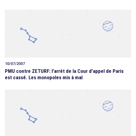
10/07/2007
PMU contre ZETURF: l’arrêt de la Cour d’appel de Paris
est cassé. Les monopoles mis à mal