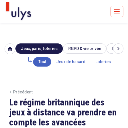
chevron_right
home
Jeux, paris, loteries
RGPD & vie privée
Image & 
Avocats à Paris & Bruxelles
Leader en droit de l'innovation depuis 30 ans
Tout
Jeux de hasard
Loteries
Par
Un procès en vue ?
Précédent
Le régime britannique des
jeux à distance va prendre en
Tout sur le RGPD
compte les avancées