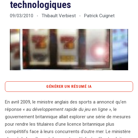
technologiques
Thibault Verbiest
Patrick Cuignet
09/03/2010
-
-
Tout sur le droit de l'innovation
Rechercher
CONTACT
GÉNÉRER UN RÉSUMÉ IA
content_copy
Copier le résumé
En avril 2009, le ministre anglais des sports a annoncé qu’en
En avril 2009, le gouvernement britannique a annoncé
réponse
« au développement rapide du jeu en ligne »,
le
son intention de réformer la régulation des paris en ligne
gouvernement britannique allait explorer une série de mesures
pour renforcer la compétitivité des opérateurs locaux
pour rendre les titulaires d’une licence britannique plus
face à la concurrence étrangère. Le ministre des Sports
compétitifs face à leurs concurrents d’outre mer. Le ministère