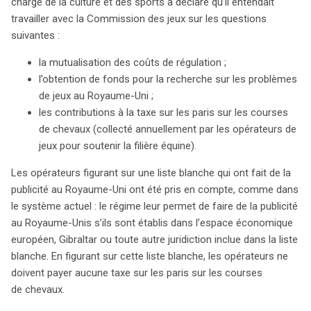
a proposé une série de mesures visant à mutualiser les
chargé de la culture et des sports a déclaré qu’il entendait
coûts de régulation et à financer la recherche sur les
travailler avec la Commission des jeux sur les questions
problèmes liés aux jeux. Un des enjeux majeurs est de
suivantes :
s’assurer que tous les opérateurs ciblant les parieurs
la mutualisation des coûts de régulation ;
britanniques détiennent une licence délivrée par la
l’obtention de fonds pour la recherche sur les problèmes
Commission des jeux. Actuellement, seuls les
de jeux au Royaume-Uni ;
opérateurs figurant sur une liste blanche peuvent faire
les contributions à la taxe sur les paris sur les courses
de la publicité au Royaume-Uni sans payer de taxes sur
de chevaux (collecté annuellement par les opérateurs de
les paris. La réforme vise à garantir que les protections
jeux pour soutenir la filière équine).
prévues par le Gambling Act de 2005 s’appliquent à tous
les acteurs du marché. Cela inclut des obligations de
Les opérateurs figurant sur une liste blanche qui ont fait de la
rapporter des activités de paris suspectes et de
publicité au Royaume-Uni ont été pris en compte, comme dans
respecter des normes de protection des
le système actuel : le régime leur permet de faire de la publicité
consommateurs, notamment pour les mineurs et les
au Royaume-Unis s’ils sont établis dans l’espace économique
personnes vulnérables. Cependant, la mise en œuvre de
européen, Gibraltar ou toute autre juridiction inclue dans la liste
ces mesures devra tenir compte des spécificités
blanche. En figurant sur cette liste blanche, les opérateurs ne
d’Internet et des règles européennes. Récemment, un
doivent payer aucune taxe sur les paris sur les courses
arrêt de la Cour de justice européenne a renforcé la
de chevaux.
confiance du gouvernement dans la légalité de ces