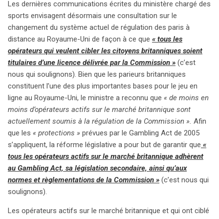
Les dernières communications écrites du ministère chargé des
réformes. Si le Royaume-Uni s’engage dans cette voie, il
sports envisagent désormais une consultation sur le
pourrait bien s’inspirer des modèles réglementaires
changement du système actuel de régulation des paris à
italiens et français, signalant ainsi un changement
distance au Royaume-Uni de façon à ce que
« tous les
potentiel dans le paysage européen des jeux en ligne.
opérateurs qui veulent cibler les citoyens britanniques soient
titulaires d’une licence délivrée par la Commission »
(c’est
nous qui soulignons). Bien que les parieurs britanniques
constituent l’une des plus importantes bases pour le jeu en
ligne au Royaume-Uni, le ministre a reconnu que
« de moins en
moins d’opérateurs actifs sur le marché britannique sont
actuellement soumis à la régulation de la Commission ».
Afin
que les
« protections »
prévues par le Gambling Act de 2005
s’appliquent, la réforme législative a pour but de garantir que
«
tous les opérateurs actifs sur le marché britannique adhèrent
au Gambling Act, sa législation secondaire, ainsi qu’aux
normes et règlementations de la Commission »
(c’est nous qui
soulignons).
Les opérateurs actifs sur le marché britannique et qui ont ciblé