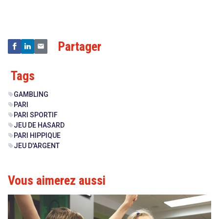
Technologies
Partager
Tags
GAMBLING
sell
PARI
sell
PARI SPORTIF
sell
JEU DE HASARD
sell
PARI HIPPIQUE
sell
JEU D'ARGENT
sell
Vous aimerez aussi