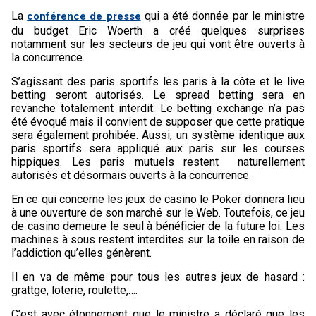
en direct, seront permis, tandis que le spread betting et
La
qui a été donnée par le ministre
conférence de presse
le betting exchange resteront interdits. Les paris sur les
du budget Eric Woerth a créé quelques surprises
courses hippiques suivront une réglementation similaire.
notamment sur les secteurs de jeu qui vont être ouverts à
En matière de jeux de casino, seul le poker sera
la concurrence.
accessible en ligne, les machines à sous et autres jeux
S’agissant des paris sportifs les paris à la côte et le live
de hasard comme la loterie demeurant interdits en
betting seront autorisés. Le spread betting sera en
raison des risques d’addiction. Le ministre a également
revanche totalement interdit. Le betting exchange n’a pas
été évoqué mais il convient de supposer que cette pratique
surpris en annonçant que les opérateurs de jeu pourront
sera également prohibée. Aussi, un système identique aux
sponsoriser des équipes sportives, une décision qui
paris sportifs sera appliqué aux paris sur les courses
pourrait avoir des conséquences imprévues. Les
hippiques. Les paris mutuels restent naturellement
licences, délivrées gratuitement pour cinq ans,
autorisés et désormais ouverts à la concurrence.
imposeront aux cyberbookmakers de ne pas être basés
En ce qui concerne les jeux de casino le Poker donnera lieu
dans des paradis fiscaux et de posséder un compte
à une ouverture de son marché sur le Web. Toutefois, ce jeu
bancaire en France. Un prélèvement de 7,5 % sur les
de casino demeure le seul à bénéficier de la future loi. Les
machines à sous restent interdites sur la toile en raison de
paris sportifs et hippiques, ainsi que de 2 % sur le poker,
l’addiction qu’elles génèrent.
sera mis en place. Enfin, une autorité administrative
indépendante, l’ARJEL, sera créée pour réguler ce
Il en va de même pour tous les autres jeux de hasard :
grattge, loterie, roulette,….
secteur, superviser les paris et contrôler l’attribution des
licences. Cette législation marque un tournant dans la
C’est avec étonnement que le ministre a déclaré que les