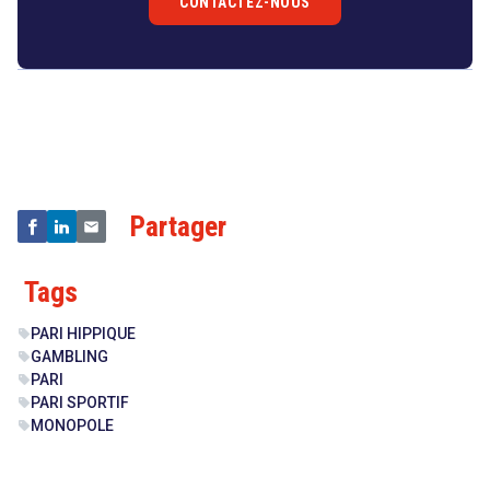
CONTACTEZ-NOUS
Droit
&
Technologies
Partager
Tags
PARI HIPPIQUE
sell
search
GAMBLING
sell
PARI
sell
PARI SPORTIF
sell
MONOPOLE
sell