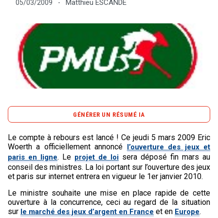
Matthieu ESCANDE
05/03/2009
-
Tout sur le droit de l'innovation
Rechercher
CONTACT
GÉNÉRER UN RÉSUMÉ IA
content_copy
Copier le résumé
Le compte à rebours est lancé ! Ce jeudi 5 mars 2009 Eric
Woerth a officiellement annoncé
l’ouverture des jeux et
Le 5 mars 2009, Éric Woerth a officiellement annoncé
. Le
sera déposé fin mars au
paris en ligne
projet de loi
l’ouverture des jeux et paris en ligne en France, avec une
conseil des ministres. La loi portant sur l’ouverture des jeux
loi qui entrera en vigueur le 1er janvier 2010. Ce projet
et paris sur internet entrera en vigueur le 1er janvier 2010.
vise à dynamiser un marché des jeux d’argent en pleine
Le ministre souhaite une mise en place rapide de cette
évolution, tout en s’alignant sur les pratiques
ouverture à la concurrence, ceci au regard de la situation
européennes. Les paris sportifs, notamment à la cote et
sur
et en
.
le marché des jeux d’argent en France
Europe