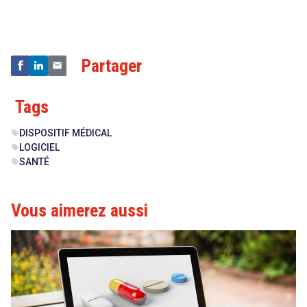
Technologies
Partager
Tags
DISPOSITIF MÉDICAL
sell
LOGICIEL
sell
SANTÉ
sell
Vous aimerez aussi