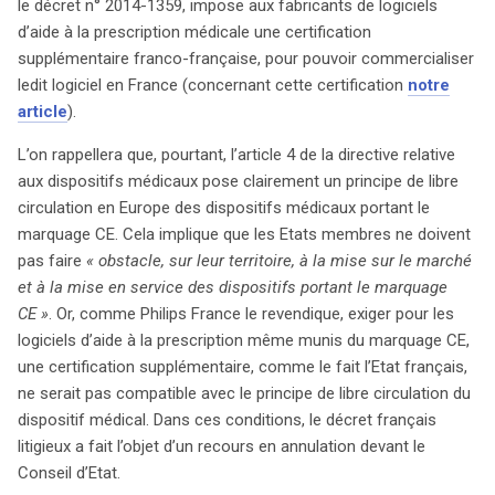
le décret n° 2014-1359, impose aux fabricants de logiciels
établis par l’Avocat général offrent des indications
d’aide à la prescription médicale une certification
précieuses pour les acteurs du secteur.
supplémentaire franco-française, pour pouvoir commercialiser
ledit logiciel en France (concernant cette certification
notre
article
).
L’on rappellera que, pourtant, l’article 4 de la directive relative
aux dispositifs médicaux pose clairement un principe de libre
circulation en Europe des dispositifs médicaux portant le
marquage CE. Cela implique que les Etats membres ne doivent
pas faire
« obstacle, sur leur territoire, à la mise sur le marché
et à la mise en service des dispositifs portant le marquage
CE »
. Or, comme Philips France le revendique, exiger pour les
logiciels d’aide à la prescription même munis du marquage CE,
une certification supplémentaire, comme le fait l’Etat français,
ne serait pas compatible avec le principe de libre circulation du
dispositif médical. Dans ces conditions, le décret français
litigieux a fait l’objet d’un recours en annulation devant le
Conseil d’Etat.