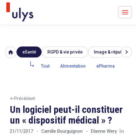
chevron_right
home
eSanté
RGPD & vie privée
Image & réputation
Avocats à Paris & Bruxelles
Leader en droit de l'innovation depuis 30 ans
Tout
Alimentation
ePharma
Biote
Un procès en vue ?
Précédent
Un logiciel peut-il constituer
un « dispositif médical » ?
Tout sur le RGPD
Camille Bourguignon
Etienne Wery
21/11/2017
-
-