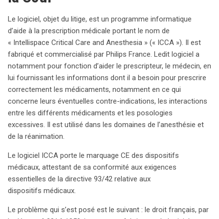
interactions. Cependant, en France, une certification
supplémentaire est exigée, ce qui soulève des questions
Le logiciel, objet du litige, est un programme informatique
sur la conformité avec le principe de libre circulation des
d’aide à la prescription médicale portant le nom de
dispositifs médicaux en Europe. Le Conseil d’État
« Intellispace Critical Care and Anesthesia » (« ICCA »). Il est
français a soumis une question préjudicielle à la Cour :
fabriqué et commercialisé par Philips France. Ledit logiciel a
un logiciel destiné à aider à la prescription médicale, en
notamment pour fonction d’aider le prescripteur, le médecin, en
exploitant des données patient pour améliorer la
lui fournissant les informations dont il a besoin pour prescrire
sécurité, peut-il être considéré comme un dispositif
correctement les médicaments, notamment en ce qui
médical selon la directive 93/42 ? L’Avocat général a
concerne leurs éventuelles contre-indications, les interactions
argumenté que, si un produit est conçu pour des fins
entre les différents médicaments et les posologies
diagnostiques ou thérapeutiques, il peut être classé
excessives. Il est utilisé dans les domaines de l’anesthésie et
comme dispositif médical. En analysant les
de la réanimation.
fonctionnalités du logiciel ICCA, il conclut qu’il dépasse
le simple stockage de données, ce qui pourrait justifier
Le logiciel ICCA porte le marquage CE des dispositifs
sa qualification. Ce futur arrêt pourrait avoir des
médicaux, attestant de sa conformité aux exigences
répercussions significatives pour les développeurs de
essentielles de la directive 93/42 relative aux
logiciels de santé, éclairant le cadre réglementaire à
dispositifs médicaux.
suivre pour garantir la conformité et la libre circulation
Le problème qui s’est posé est le suivant : le droit français, par
au sein de l’Union européenne. Les critères d’analyse