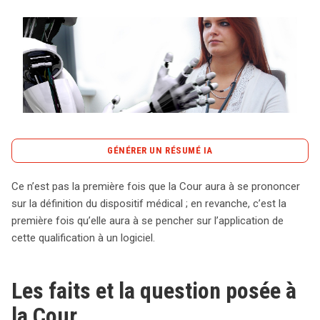
Tout sur le droit de l'innovation
Rechercher
CONTACT
GÉNÉRER UN RÉSUMÉ IA
content_copy
Copier le résumé
Ce n’est pas la première fois que la Cour aura à se prononcer
La Cour de justice de l’Union européenne se penche sur
sur la définition du dispositif médical ; en revanche, c’est la
la qualification d’un logiciel d’aide à la prescription
première fois qu’elle aura à se pencher sur l’application de
médicale, le « Intellispace Critical Care and Anesthesia »
cette qualification à un logiciel.
(ICCA) de Philips France, en tant que dispositif médical.
Ce logiciel, déjà marquée CE, facilite la prescription en
Les faits et la question posée à
fournissant des informations essentielles sur les
médicaments, comme les contre-indications et les
la Cour