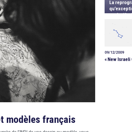
La reprogr
qu’excepti
exclusifs d
09/12/2009
«
New Israeli
et modèles français
auprès de l’INPI de vos dessin ou modèle, vous