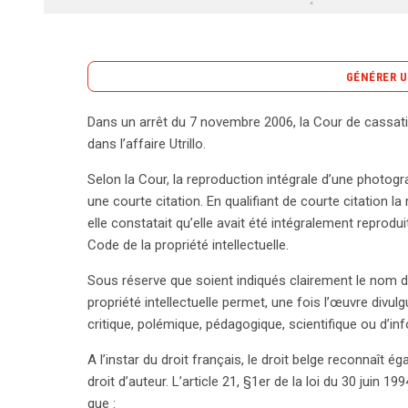
GÉNÉRER U
Dans un arrêt du 7 novembre 2006, la Cour de cassat
La décision rendue par la Cour de cassation françai
dans l’affaire Utrillo.
citation dans le domaine des droits d’auteur, not
Selon la Cour, la reproduction intégrale d’une photogra
photographiques. La Cour a affirmé qu’une reprodu
une courte citation. En qualifiant de courte citation 
considérée comme une « courte citation », même e
elle constatait qu’elle avait été intégralement reproduite
l’article L.122-5 du Code de la propriété intellectue
Code de la propriété intellectuelle.
qu’elles soient justifiées par un objectif critique,
nom de l’auteur ainsi que la source. Cette règle tr
Sous réserve que soient indiqués clairement le nom de
également le droit de citation, tout en stipulant qu
propriété intellectuelle permet, une fois l’œuvre divulg
littéraire, graphique ou plastique, ne peut bénéfici
critique, polémique, pédagogique, scientifique ou d’in
souligné que la citation doit se limiter à des extra
A l’instar du droit français, le droit belge reconnaît
reproduit intégralement un tableau de Paul Delvaux po
droit d’auteur. L’article 21, §1er de la loi du 30 juin 1
été plus approprié de reproduire un détail plutôt q
que :
sujet complexe sur la propriété intellectuelle et le