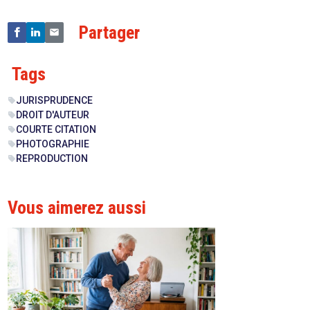
Partager
Tags
JURISPRUDENCE
sell
DROIT D'AUTEUR
sell
COURTE CITATION
sell
PHOTOGRAPHIE
sell
REPRODUCTION
sell
Vous aimerez aussi