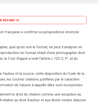
N RÉSUMÉ IA
content_copy
Copier le résumé
ion française a confirmé sa jurisprudence énoncée
se le 7 novembre 2006 clarifie les limites de la
amment en ce qui concerne la reproduction d’œuvres
phie, quel qu’en soit le format, ne peut s’analyser en
ction intégrale d’une photographie ne peut être
la reproduction en format réduit d’une photographie dont
n cas de format réduit. Cette position renforce
, la Cour d’appel a violé l’article L.122-5, 3°, a) du
lle, qui autorise les courtes citations à condition
 pédagogique ou informatif, et qu’elles mentionnent le
ouve écho dans le droit belge, qui reconnaît
 l’auteur et la source, cette disposition du Code de la
e la reproduction intégrale d’une œuvre, qu’elle soit
uée, les courtes citations justifiées par le caractère
er de cette exception. La jurisprudence belge a ainsi
formation de l’œuvre à laquelle elles sont incorporées.
its, comme l’illustre un cas où un magazine a
 également le droit de citation comme une exception au
ur illustrer un article. Le tribunal a jugé qu’il aurait
994 relative au droit d’auteur et aux droits voisins dispose
ue l’œuvre dans son intégralité. Pour approfondir ce
s droits d’auteur, vous pouvez consulter la décision