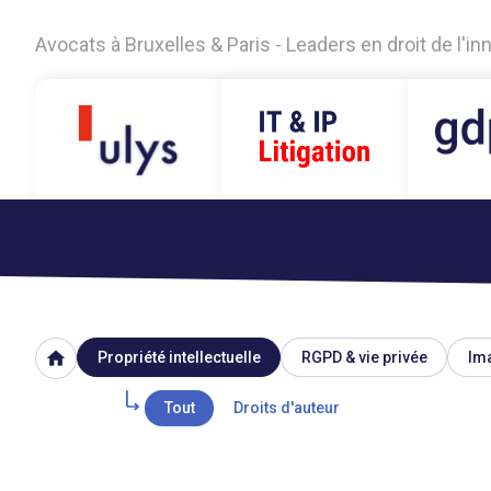
Avocats à Bruxelles & Paris - Leaders en droit de l'i
home
Propriété intellectuelle
RGPD & vie privée
Ima
Tout
Droits d'auteur