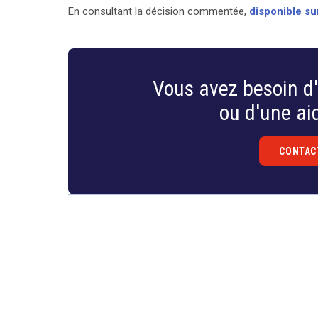
En consultant la décision commentée,
disponible sur
search
Vous avez besoin d'
ou d'une aid
CONTAC
Droit
&
Technologies