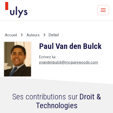
keyboard_arrow_right
keyboard_arrow_right
Detail
Accueil
Auteurs
Paul Van den Bulck
Avocats à Paris & Bruxelles
Leader en droit de l'innovation depuis 30 ans
Ecrivez lui :
pvandenbulck@mcguirewoods.com
Un procès en vue ?
Ses contributions sur
Droit &
Technologies
Tout sur le RGPD