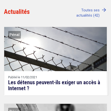
arrow_forward
Actualités
Toutes ses
actualités (42)
Tout sur le droit de l'innovation
Pénal
Rechercher
CONTACT
Publié le 11/02/2021
Les détenus peuvent-ils exiger un accès à
Internet ?