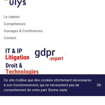
Le cabinet
Compétences
Ouvrages & Conférences
Contact
Ce site n'utilise que des cookies strictement nécessaires
à son fonctionnement, qui ne nécessitent pas de
OK
consentement de votre part. Bonne visite.
© Copyright Max & Zoé SPRL -
Vie Privée
-
A propos &
informations légales
Website by Akimedia