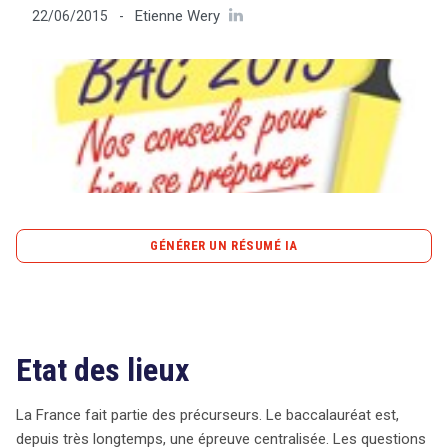
Etienne Wery
22/06/2015
-
Tout sur le droit de l'innovation
Rechercher
CONTACT
GÉNÉRER UN RÉSUMÉ IA
content_copy
Copier le résumé
La centralisation des épreuves du baccalauréat en
France vise à établir des standards de comparaison des
Etat des lieux
performances académiques. Bien que ce système
permette de mieux évaluer le niveau d’enseignement
La France fait partie des précurseurs. Le baccalauréat est,
dans différentes régions, il présente des risques
depuis très longtemps, une épreuve centralisée. Les questions
significatifs, notamment en matière de sécurité des