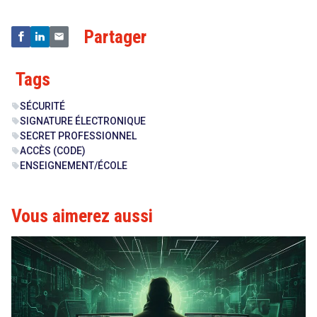
Partager
Tags
SÉCURITÉ
sell
SIGNATURE ÉLECTRONIQUE
sell
SECRET PROFESSIONNEL
sell
ACCÈS (CODE)
sell
ENSEIGNEMENT/ÉCOLE
sell
Vous aimerez aussi