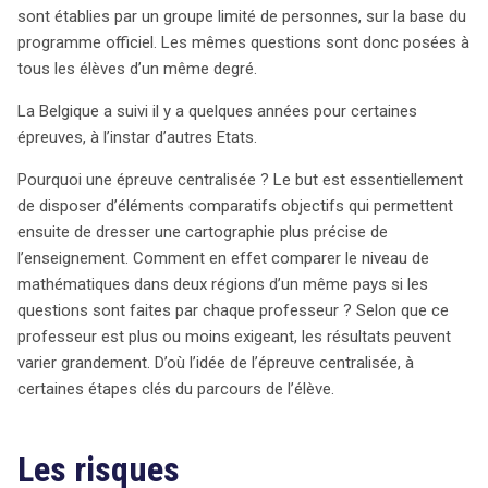
sont établies par un groupe limité de personnes, sur la base du
données. La Belgique a récemment été confrontée à une
programme officiel. Les mêmes questions sont donc posées à
série de scandales liés à la fuite des épreuves,
tous les élèves d’un même degré.
entraînant l’annulation de plusieurs examens. Ce
phénomène, surnommé « Milquetgate », a révélé des
La Belgique a suivi il y a quelques années pour certaines
vulnérabilités au sein du système éducatif, où les
épreuves, à l’instar d’autres Etats.
questions se sont retrouvées sur Internet avant les
épreuves. La ministre de l’Éducation a lancé une enquête
Pourquoi une épreuve centralisée ? Le but est essentiellement
pour déterminer l’origine de ces fuites, suspectant à la
de disposer d’éléments comparatifs objectifs qui permettent
fois des enseignants et des cybercriminels. Les élèves,
ensuite de dresser une cartographie plus précise de
quant à eux, ont relayé ces informations sur les réseaux
l’enseignement. Comment en effet comparer le niveau de
sociaux, suscitant des sanctions potentielles de la part
mathématiques dans deux régions d’un même pays si les
des établissements scolaires. Toutefois, il semble
questions sont faites par chaque professeur ? Selon que ce
difficile de justifier légalement ces sanctions, car relayer
professeur est plus ou moins exigeant, les résultats peuvent
une information déjà disponible en ligne ne contrevient
varier grandement. D’où l’idée de l’épreuve centralisée, à
pas nécessairement aux règles. Ce scandale soulève
certaines étapes clés du parcours de l’élève.
des questions cruciales sur la protection des données
dans le domaine éducatif. Les experts en sécurité des
Les risques
données plaident pour l’adoption de technologies
avancées, telles que le cryptage et les systèmes de