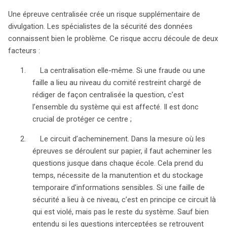
signature électronique, pour prévenir de futurs incidents.
Une épreuve centralisée crée un risque supplémentaire de
Le défi reste de trouver un équilibre entre sécurité, coût
divulgation. Les spécialistes de la sécurité des données
et qualité de l’éducation, essentiel pour former les
connaissent bien le problème. Ce risque accru découle de deux
générations futures. (243 mots)
facteurs :
1. La centralisation elle-même. Si une fraude ou une
faille a lieu au niveau du comité restreint chargé de
rédiger de façon centralisée la question, c’est
l’ensemble du système qui est affecté. Il est donc
crucial de protéger ce centre ;
2. Le circuit d’acheminement. Dans la mesure où les
épreuves se déroulent sur papier, il faut acheminer les
questions jusque dans chaque école. Cela prend du
temps, nécessite de la manutention et du stockage
temporaire d’informations sensibles. Si une faille de
sécurité a lieu à ce niveau, c’est en principe ce circuit là
qui est violé, mais pas le reste du système. Sauf bien
entendu si les questions interceptées se retrouvent