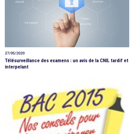
Tout sur le droit de l'innovation
Rechercher
27/05/2020
CONTACT
Télésurveillance des examens : un avis de la CNIL tardif et
interpelant
search