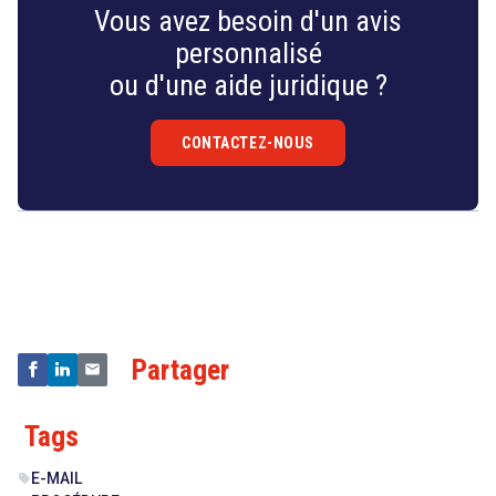
Vous avez besoin d'un avis
personnalisé
ou d'une aide juridique ?
CONTACTEZ-NOUS
Droit
&
Technologies
Partager
Tags
E-MAIL
sell