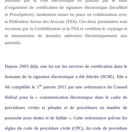
autorités par la voie électronique en passant par le biais
d’embûches, où l’incertitude juridique et la responsabilité
d’organisme de certification de signature électronique (
IncaMail
personnelle des avocats pèsent lourdement sur leur
et
PrivaSphere
), institutions mises en place en collaboration avec
pratique quotidienne.
la Fédération Suisse des Avocats (FSA). Ces deux prestataires sont
reconnus par la Confédération et la FSA et certifient le cryptage et
la transmission de données adressées électroniquement aux
autorités.
Depuis 2003 déjà, une loi sur les services de certification dans le
domaine de la signature électronique a été édictée (SCSE). Elle a
er
été complétée le 1
janvier 2011 par une ordonnance du Conseil
fédéral pour la « communication électronique dans le cadre de
procédures civiles et pénales et de procédures en matière de
poursuite pour dettes et de faillite ». Cette ordonnance précise les
règles du code de procédure civile (CPC), du code de procédure