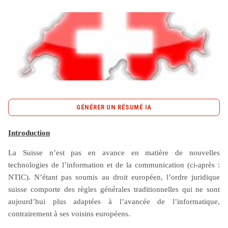
Tout sur le droit de l'innovation
Rechercher
CONTACT
GÉNÉRER UN RÉSUMÉ IA
content_copy
Copier le résumé
Introduction
La Suisse, à l’écart des avancées technologiques de ses
La Suisse n’est pas en avance en matière de nouvelles
voisins européens, peine à s’adapter aux nouvelles
technologies de l’information et de la communication (ci-après :
exigences des technologies de l’information et de la
NTIC). N’étant pas soumis au droit européen, l’ordre juridique
communication (NTIC). Son cadre juridique, traditionnel
suisse comporte des règles générales traditionnelles qui ne sont
et peu évolutif, ne propose toujours pas de lois
aujourd’hui plus adaptées à l’avancée de l’informatique,
spécifiques concernant la responsabilité des
contrairement à ses voisins européens.
prestataires de services électroniques, laissant avocats