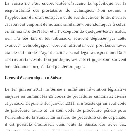
et juges souvent démunis face à des défis
La Suisse ne s’est encore dotée d’aucune loi spécifique sur la
technologiques croissants. Depuis 2011, la Suisse a
responsabilité des prestataires de techniques. Non soumis à
unifié ses codes de procédure, permettant l’envoi
l’application du droit européen et de ses directives, le droit suisse
d’actes judiciaires par voie électronique via des services
est souvent emprunt de notions similaires voire identiques à celui-
comme IncaMail et PrivaSphere, mais des défis
ci. En matière de NTIC, et à l’exception de quelques textes isolés,
persistent. Une récente affaire pénale a mis en lumière
rien n’a été fait et les tribunaux, souvent dépassés par cette
les risques liés à cette méthode : un avocat a raté le
avancée technologique, doivent affronter ces problèmes avec
délai d’appel en raison d’une panne du service IncaMail,
crainte et timidité n’ayant aucun arsenal légal à disposition. Dans
ce qui a conduit le Tribunal fédéral à considérer l’appel
ces circonstances de flou juridique, avocats et juges sont souvent
comme tardif, malgré la situation indépendante de sa
bien démunis lorsqu’il faut plaider ou juger.
volonté. Cette décision souligne le manque de protection
L’envoi électronique en Suisse
pour les avocats dans le cadre d’éventuels problèmes
techniques, et la nécessité d’une confirmation
Le 1er janvier 2011, la Suisse a initié une révolution législative
électronique pour respecter les délais. La rigueur du
majeure en unifiant les 26 codes de procédures cantonaux civiles
Tribunal pourrait décourager les avocats d’adopter
et pénaux. Depuis le 1er janvier 2011, il n’existe qu’un seul code
pleinement les outils numériques, freinant ainsi
de procédure civile et un seul code de procédure pénale pour
l’évolution vers une pratique entièrement dématérialisée.
l’ensemble de la Suisse. En matière de procédure civile et pénale,
En somme, la transition vers une justice moderne et
il est possible d’adresser, dans toute la Suisse, des actes aux
électronique en Suisse reste un chemin semé