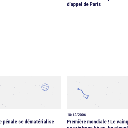
d’appel de Paris
10/12/2006
e pénale se dématérialise
Première mondiale ! Le vain
un arbitrage lié au .be récu