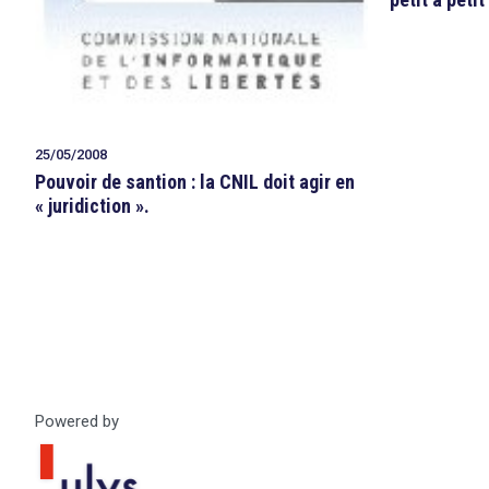
25/05/2008
Pouvoir de santion : la CNIL doit agir en
« juridiction ».
Powered by