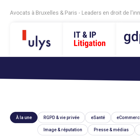
Avocats à Bruxelles & Paris - Leaders en droit de l'i
À la une
RGPD & vie privée
eSanté
eCommerc
Image & réputation
Presse & médias