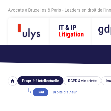
Avocats à Bruxelles & Paris - Leaders en droit de l'i
home
Propriété intellectuelle
RGPD & vie privée
Ima
Tout
Droits d'auteur