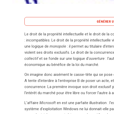
GÉNÉRER U
Le droit de la propriété intellectuelle et le droit de 
Le droit de la propriété intellectuelle et le droit 
: incompatibles. Le droit de la propriété intellectuelle
défendant des intérêts distincts : l’un protège des d
une logique de
monopole
: il permet au titulaire d’int
marché libre et équitable. Cette dichotomie suscite
violent ses droits exclusifs. Le droit de la concurrence
Microsoft, qui a été condamnée pour abus de posi
collectif
et se fonde sur une logique d’
ouverture
: l’au
informations cruciales avec ses concurrents. La
économique au bénéfice de la loi du marché.
violait les règles de concurrence, illustrant ainsi la 
On imagine donc aisément le casse-tête qui se pose qua
intérêt collectif. Pour naviguer dans ce paysage com
A tente d’interdire à l’entreprise B de poser un acte, e
émerge comme un mécanisme d’arbitrage. Ce cadre 
concurrence. La première invoque son droit exclusif p
dominante qui refuse l’accès à une ressource esse
l’intérêt du marché pour être libre ou forcer l’autre à 
Ce principe, validé par plusieurs décisions judiciai
concurrentielle sur le marché, tout en protégeant l
L’affaire
Microsoft
en est une parfaite illustration : l’
que l’application excessive de cette théorie n’entr
système d’exploitation Windows ne lui donnait-elle pa
investissements en recherche et développement. 