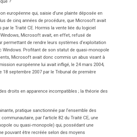
nque ?
ignant la nécessité d’un équilibre entre protection
ion européenne qui, saisie d’une plainte déposée en
ion d’un environnement concurrentiel sain. Dans une
lus de cinq années de procédure, que Microsoft avait
este d’actualité et crucial pour l’avenir du marché.
ar le Traité CE. Hormis la vente liée du logiciel
Windows, Microsoft avait, en effet, refusé de
 permettant de rendre leurs systèmes d’exploitation
ec Windows. Profitant de son statut de quasi-monopole
ients, Microsoft avait donc commis un abus visant à
ssion européenne lui avait infligé, le 24 mars 2004,
 18 septembre 2007 par le Tribunal de première
des droits en apparence incompatibles ; la théorie des
inante, pratique sanctionnée par l’ensemble des
 communautaire, par l’article 82 du Traité CE, une
nopole ou quasi-monopole) qui, possédant une
tc.) ne pouvant être recréée selon des moyens