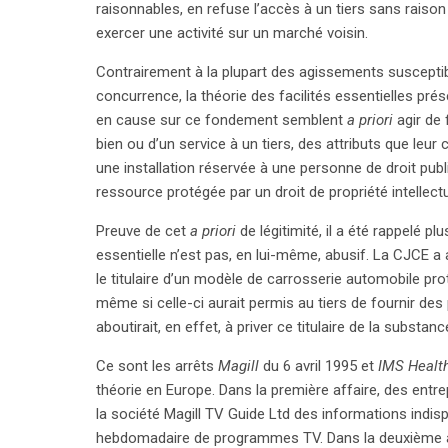
raisonnables, en refuse l’accès à un tiers sans raiso
exercer une activité sur un marché voisin.
Contrairement à la plupart des agissements susceptib
concurrence, la théorie des facilités essentielles pré
en cause sur ce fondement semblent
a priori
agir de 
bien ou d’un service à un tiers, des attributs que leur 
une installation réservée à une personne de droit pub
ressource protégée par un droit de propriété intellectu
Preuve de cet
a priori
de légitimité, il a été rappelé pl
essentielle n’est pas, en lui-même, abusif. La CJCE a 
le titulaire d’un modèle de carrosserie automobile pro
même si celle-ci aurait permis au tiers de fournir de
aboutirait, en effet, à priver ce titulaire de la substa
Ce sont les arrêts
Magill
du 6 avril 1995
et
IMS Healt
search
théorie en Europe. Dans la première affaire, des entr
la société Magill TV Guide Ltd des informations indis
hebdomadaire de programmes TV. Dans la deuxième aff