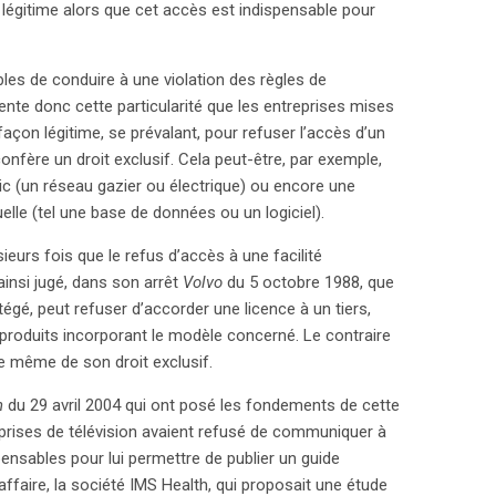
n légitime alors que cet accès est indispensable pour
les de conduire à une violation des règles de
sente donc cette particularité que les entreprises mises
façon légitime, se prévalant, pour refuser l’accès d’un
confère un droit exclusif. Cela peut-être, par exemple,
lic (un réseau gazier ou électrique) ou encore une
elle (tel une base de données ou un logiciel).
usieurs fois que le refus d’accès à une facilité
ainsi jugé, dans son arrêt
Volvo
du 5 octobre 1988, que
tégé, peut refuser d’accorder une licence à un tiers,
s produits incorporant le modèle concerné. Le contraire
nce même de son droit exclusif.
h
du 29 avril 2004 qui ont posé les fondements de cette
eprises de télévision avaient refusé de communiquer à
pensables pour lui permettre de publier un guide
aire, la société IMS Health, qui proposait une étude