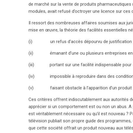
de marché sur la vente de produits pharmaceutiques 
modules, avait refusé d’octroyer une licence sur ces
Il ressort des nombreuses affaires soumises aux juri
mise en œuvre, la théorie des facilités essentielles né
(i) un refus d’accès dépourvu de justification o
(ii) émanant d’une ou plusieurs entreprises en 
(iii) portant sur une facilité indispensable pour e
(iv) impossible à reproduire dans des condition
(v) faisant obstacle à l’apparition d’un produit
Ces critères offrent indiscutablement aux autorités
apprécier si un comportement est ou non un abus. A p
est véritablement nécessaire ou qu’il est nouveau ? P
télévision publiait son propre guide des programmes, m
que cette société offrait un produit nouveau aux télés