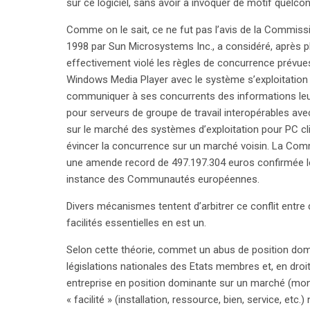
sur ce logiciel, sans avoir à invoquer de motif quelco
désormais bien ancrée dans le droit européen, soul
Comme on le sait, ce ne fut pas l’avis de la Commiss
des droits de propriété intellectuelle et préservat
1998 par Sun Microsystems Inc., a considéré, après p
économie de plus en plus interconnectée, ce débat r
effectivement violé les règles de concurrence prévues p
Windows Media Player avec le système s’exploitation 
communiquer à ses concurrents des informations leur
pour serveurs de groupe de travail interopérables av
sur le marché des systèmes d’exploitation pour PC cl
évincer la concurrence sur un marché voisin. La Commi
une amende record de 497.197.304 euros confirmée le
instance des Communautés européennes.
Divers mécanismes tentent d’arbitrer ce conflit entre 
facilités essentielles en est un.
Selon cette théorie, commet un abus de position dom
législations nationales des Etats membres et, en droit
entreprise en position dominante sur un marché (mo
« facilité » (installation, ressource, bien, service, e