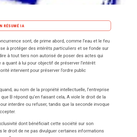
N RÉSUMÉ IA
content_copy
Copier le résumé
la concurrence sont, de prime abord, comme l’eau et le feu
de la concurrence semblent être en opposition, chacun
 vise à protéger des intérêts
particuliers
et se fonde sur
roits exclusifs, tandis que l’autre vise à garantir un
erdire à tout tiers non autorisé de poser des actes qui
 des conflits, illustrés par l’affaire emblématique de
 a quant à lui pour objectif de préserver l’intérêt
tion dominante en refusant de partager des
torité intervient pour préserver l’ordre public
 Commission européenne a statué que cette pratique
fragilité de l’équilibre entre protection des droits et
nd, au nom de la propriété intellectuelle, l’entreprise
plexe, la théorie des « facilités essentielles »
t que B répond qu’en faisant cela, A viole le droit de la
juridique stipule qu’une entreprise en position
our interdire ou refuser, tandis que la seconde invoque
ntielle sans justification valable commet un abus.
accepter.
res, est crucial pour maintenir la dynamique
es droits exclusifs. Cependant, certains craignent
exclusivité dont bénéficiait cette société sur son
ave l’innovation, en décourageant les
s le droit de ne pas divulguer certaines informations
Malgré ces préoccupations, cette approche est