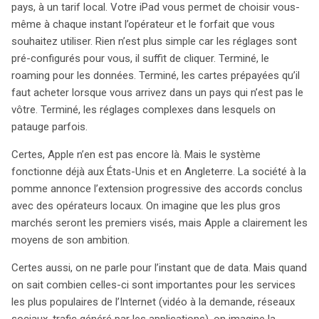
pays, à un tarif local. Votre iPad vous permet de choisir vous-
États-Unis et au Royaume-Uni, Apple prévoit de l’étendre
même à chaque instant l’opérateur et le forfait que vous
progressivement, visant les principaux marchés.
souhaitez utiliser. Rien n’est plus simple car les réglages sont
Actuellement, la SIM universelle ne concerne que les
pré-configurés pour vous, il suffit de cliquer. Terminé, le
données, mais son potentiel est immense, notamment
roaming pour les données. Terminé, les cartes prépayées qu’il
pour les services de streaming et les applications qui
faut acheter lorsque vous arrivez dans un pays qui n’est pas le
nécessitent une connexion constante. Cette initiative
vôtre. Terminé, les réglages complexes dans lesquels on
marque un tournant décisif pour Apple, qui a
patauge parfois.
historiquement établi des partenariats exclusifs avec
des opérateurs pour la distribution de ses produits. En
Certes, Apple n’en est pas encore là. Mais le système
rendant la carte SIM traditionnelle obsolète, Apple remet
fonctionne déjà aux États-Unis et en Angleterre. La société à la
en question un modèle économique ancré dans
pomme annonce l’extension progressive des accords conclus
l’industrie des télécommunications. Ce mouvement
avec des opérateurs locaux. On imagine que les plus gros
pourrait également s’inscrire dans une stratégie plus
marchés seront les premiers visés, mais Apple a clairement les
large, où Apple, évoluant vers une société de services,
moyens de son ambition.
pourrait exploiter les données utilisateur à des fins
publicitaires ciblées, reléguant même des géants comme
Certes aussi, on ne parle pour l’instant que de data. Mais quand
Google au second plan. Avec une telle avancée, Apple
on sait combien celles-ci sont importantes pour les services
pourrait non seulement offrir une connectivité simplifiée,
les plus populaires de l’Internet (vidéo à la demande, réseaux
mais également renforcer sa position sur le marché des
sociaux, trafic généré par les applications), on imagine la