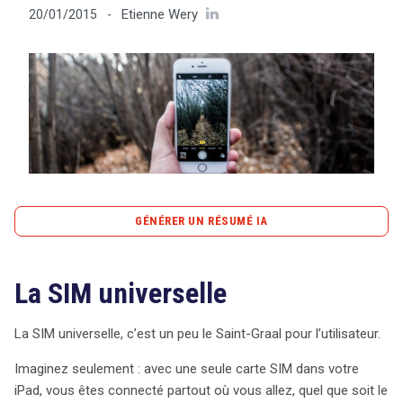
Etienne Wery
20/01/2015
-
Tout sur le droit de l'innovation
Rechercher
CONTACT
GÉNÉRER UN RÉSUMÉ IA
content_copy
Copier le résumé
La SIM universelle
La SIM universelle pourrait bien révolutionner notre
façon de rester connectés à l’étranger. Imaginez une
seule carte SIM pour votre iPad, vous permettant de
La SIM universelle, c’est un peu le Saint-Graal pour l’utilisateur.
choisir instantanément l’opérateur et le forfait qui vous
Imaginez seulement : avec une seule carte SIM dans votre
conviennent, sans les tracas du roaming ou des cartes
iPad, vous êtes connecté partout où vous allez, quel que soit le
prépayées. Bien que ce système soit déjà en place aux