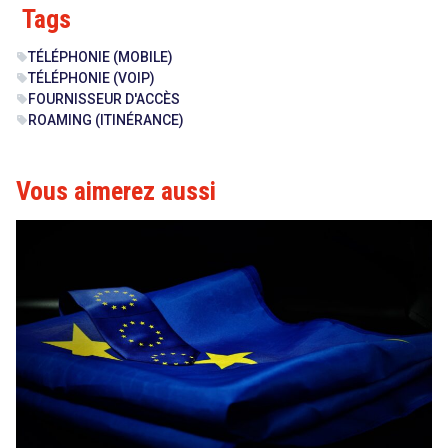
Tags
TÉLÉPHONIE (MOBILE)
sell
TÉLÉPHONIE (VOIP)
sell
FOURNISSEUR D'ACCÈS
sell
ROAMING (ITINÉRANCE)
sell
Vous aimerez aussi