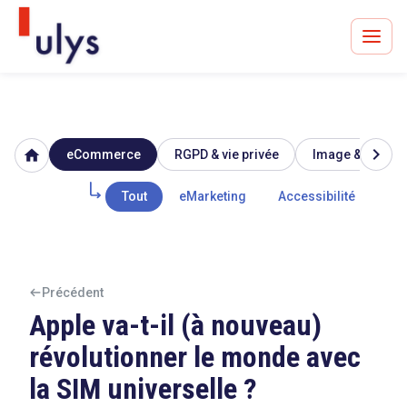
chevron_right
home
eCommerce
RGPD & vie privée
Image & réputat
Avocats à Paris & Bruxelles
Leader en droit de l'innovation depuis 30 ans
Tout
eMarketing
Accessibilité
Mar
Un procès en vue ?
Précédent
Apple va-t-il (à nouveau)
révolutionner le monde avec
Tout sur le RGPD
la SIM universelle ?