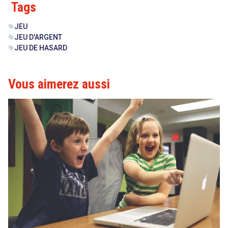
Tags
JEU
sell
JEU D'ARGENT
sell
JEU DE HASARD
sell
Vous aimerez aussi