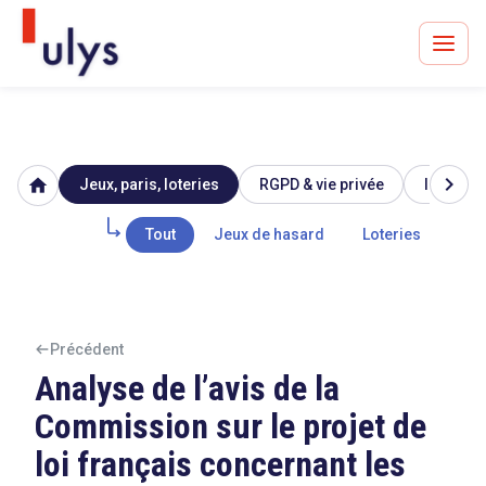
chevron_right
home
Jeux, paris, loteries
RGPD & vie privée
Image & 
Avocats à Paris & Bruxelles
Leader en droit de l'innovation depuis 30 ans
Tout
Jeux de hasard
Loteries
Par
Un procès en vue ?
Précédent
Analyse de l’avis de la
Commission sur le projet de
Tout sur le RGPD
loi français concernant les