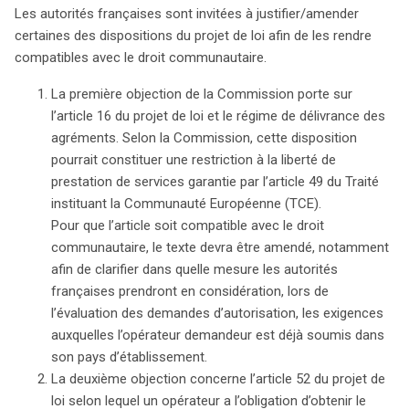
Les autorités françaises sont invitées à justifier/amender
plusieurs articles du projet qui pourraient enfreindre le
certaines des dispositions du projet de loi afin de les rendre
droit communautaire. Notamment, l’article 16, relatif à la
compatibles avec le droit communautaire.
délivrance des agréments, soulève des inquiétudes
quant à une possible restriction à la libre prestation de
La première objection de la Commission porte sur
services. La Commission appelle à une clarification sur
l’article 16 du projet de loi et le régime de délivrance des
l’évaluation des demandes d’autorisation en tenant
agréments. Selon la Commission, cette disposition
compte des réglementations du pays d’origine des
pourrait constituer une restriction à la liberté de
opérateurs. De plus, l’article 52, qui impose aux
prestation de services garantie par l’article 49 du Traité
opérateurs d’obtenir le consentement des organisateurs
instituant la Communauté Européenne (TCE).
pour utiliser des éléments de manifestations sportives,
Pour que l’article soit compatible avec le droit
pourrait également nuire à l’attractivité des paris,
communautaire, le texte devra être amendé, notamment
constituant ainsi une entrave à la libre concurrence.
afin de clarifier dans quelle mesure les autorités
L’article 8, limitant le taux de retour au joueur, est
françaises prendront en considération, lors de
également controversé, nécessitant une justification
l’évaluation des demandes d’autorisation, les exigences
solide de la part du gouvernement français sur son lien
auxquelles l’opérateur demandeur est déjà soumis dans
avec la lutte contre l’addiction. Enfin, l’article 39, exigeant
son pays d’établissement.
un représentant fiscal en France, pourrait restreindre la
La deuxième objection concerne l’article 52 du projet de
libre circulation des services, rendant la mesure
loi selon lequel un opérateur a l’obligation d’obtenir le