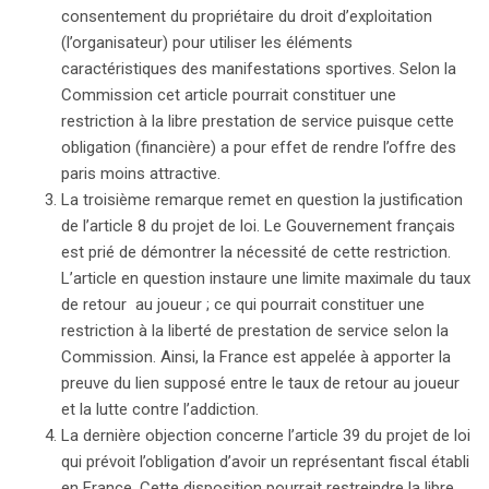
contestable. En conséquence, la France doit reporter
consentement du propriétaire du droit d’exploitation
l’adoption de la loi jusqu’au 8 juillet 2009. Si ces
(l’organisateur) pour utiliser les éléments
modifications ne sont pas apportées, une procédure de
caractéristiques des manifestations sportives. Selon la
recours pourrait être engagée contre elle, soulignant
Commission cet article pourrait constituer une
ainsi l’urgence d’une révision conforme aux normes
restriction à la libre prestation de service puisque cette
européennes.
obligation (financière) a pour effet de rendre l’offre des
paris moins attractive.
La troisième remarque remet en question la justification
de l’article 8 du projet de loi. Le Gouvernement français
est prié de démontrer la nécessité de cette restriction.
L’article en question instaure une limite maximale du taux
de retour au joueur ; ce qui pourrait constituer une
restriction à la liberté de prestation de service selon la
Commission. Ainsi, la France est appelée à apporter la
preuve du lien supposé entre le taux de retour au joueur
et la lutte contre l’addiction.
La dernière objection concerne l’article 39 du projet de loi
qui prévoit l’obligation d’avoir un représentant fiscal établi
en France. Cette disposition pourrait restreindre la libre