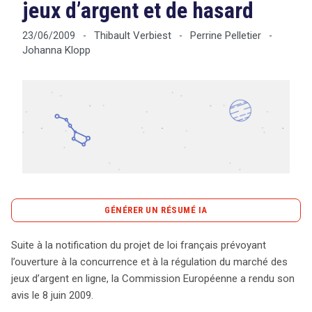
jeux d’argent et de hasard
Thibault Verbiest
Perrine Pelletier
23/06/2009
-
-
-
Johanna Klopp
Tout sur le droit de l'innovation
Rechercher
CONTACT
GÉNÉRER UN RÉSUMÉ IA
content_copy
Copier le résumé
Suite à la notification du projet de loi français prévoyant
Le projet de loi français visant à ouvrir le marché des
l’ouverture à la concurrence et à la régulation du marché des
jeux d’argent en ligne à la concurrence a suscité des
jeux d’argent en ligne, la Commission Européenne a rendu son
réserves de la part de la Commission Européenne. Dans
avis le 8 juin 2009.
un avis rendu le 8 juin 2009, la Commission pointe