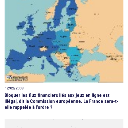
12/02/2008
Bloquer les flux financiers liés aux jeux en ligne est
illégal, dit la Commission européenne. La France sera-t-
elle rappelée à l’ordre ?