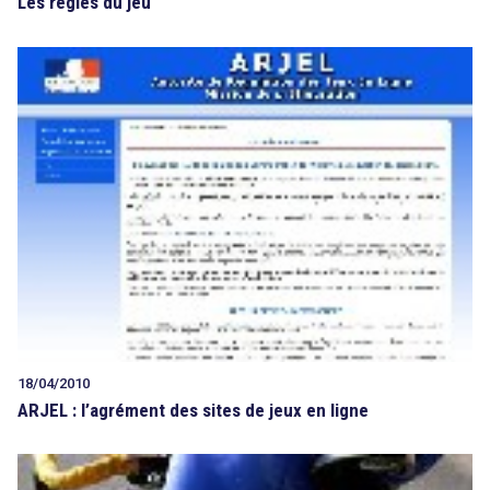
Les règles du jeu
18/04/2010
ARJEL : l’agrément des sites de jeux en ligne