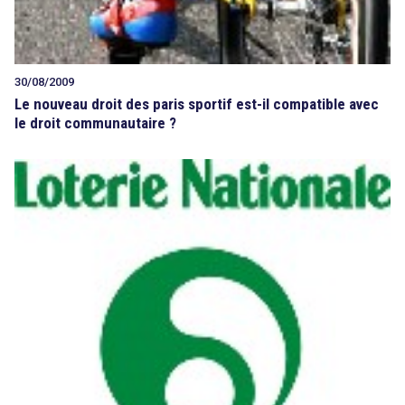
30/08/2009
Le nouveau droit des paris sportif est-il compatible avec
le droit communautaire ?