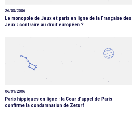
26/03/2006
Le monopole de Jeux et paris en ligne de la Française des
Jeux : contraire au droit européen ?
06/01/2006
Paris hippiques en ligne : la Cour d’appel de Paris
confirme la condamnation de Zeturf