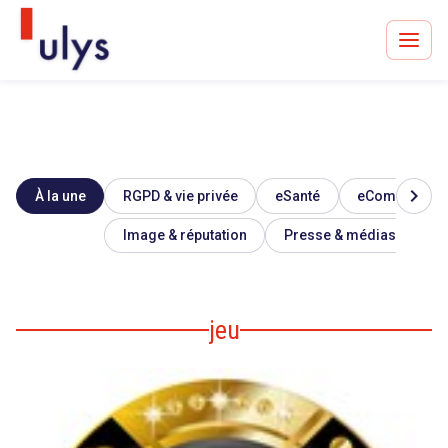
Avocats à Paris & Bruxelles
chevron_right
À la une
RGPD & vie privée
eSanté
eCommerce
Leader en droit de l'innovation depuis 30 ans
Image & réputation
Presse & médias
C
Un procès en vue ?
jeu
Tout sur le RGPD