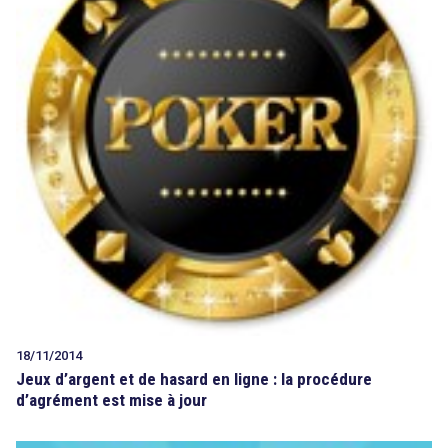
Tout sur le droit de l'innovation
Rechercher
CONTACT
18/11/2014
Jeux d’argent et de hasard en ligne : la procédure
d’agrément est mise à jour