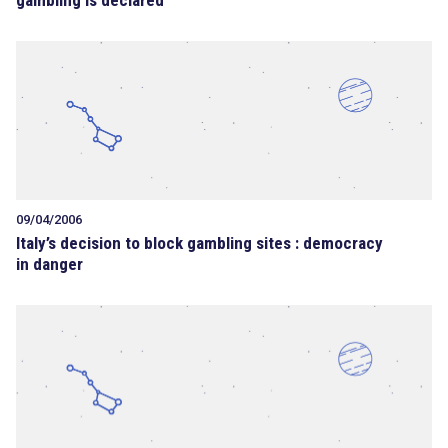
gambling is declared
09/04/2006
Italy’s decision to block gambling sites : democracy
in danger