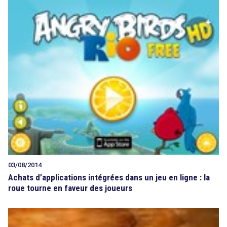
03/08/2014
Achats d’applications intégrées dans un jeu en ligne : la
roue tourne en faveur des joueurs