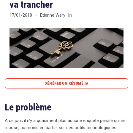
va trancher
Etienne Wery
17/01/2018
-
Tout sur le droit de l'innovation
Rechercher
CONTACT
GÉNÉRER UN RÉSUMÉ IA
content_copy
Copier le résumé
Le problème
Les enquêtes pénales modernes s’appuient de plus en
plus sur des outils technologiques, rendant l’accès aux
données crucial pour les enquêteurs. Cependant, l’accès
A ce jour, il n’y a quasiment plus aucune enquête pénale qui ne
à ces informations est souvent entravé par des
repose, au moins en partie, sur des outils technologiques :