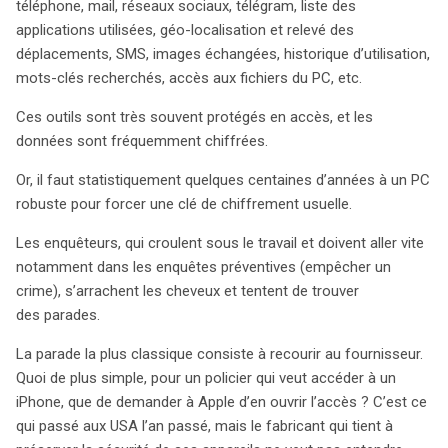
protections, notamment des systèmes de chiffrement.
téléphone, mail, réseaux sociaux, télégram, liste des
Dans ce contexte, l’article 434-15-2 du Code pénal
applications utilisées, géo-localisation et relevé des
français impose une obligation de collaboration,
déplacements, SMS, images échangées, historique d’utilisation,
sanctionnant ceux qui refusent de fournir des clés de
mots-clés recherchés, accès aux fichiers du PC, etc.
déchiffrement. Pourtant, cette législation soulève des
Ces outils sont très souvent protégés en accès, et les
questions fondamentales sur le droit à ne pas s’auto-
données sont fréquemment chiffrées.
incriminer, un principe sacro-saint du droit au procès
équitable. En effet, le droit français stipule que c’est à
Or, il faut statistiquement quelques centaines d’années à un PC
l’accusation de prouver la culpabilité. Or, l’article 434-15-
robuste pour forcer une clé de chiffrement usuelle.
2 pourrait forcer des suspects à incriminer
volontairement leur propre défense. Le Conseil
Les enquêteurs, qui croulent sous le travail et doivent aller vite
constitutionnel est actuellement saisi d’une question
notamment dans les enquêtes préventives (empêcher un
prioritaire de constitutionnalité (QPC) sur cette
crime), s’arrachent les cheveux et tentent de trouver
disposition, soulignant le débat entre la nécessité
des parades.
d’accéder à des preuves et la protection des droits
La parade la plus classique consiste à recourir au fournisseur.
individuels. Le dilemme est complexe : comment
Quoi de plus simple, pour un policier qui veut accéder à un
équilibrer l’efficacité des enquêtes avec le respect des
iPhone, que de demander à Apple d’en ouvrir l’accès ? C’est ce
droits fondamentaux ? La réponse du Conseil, attendue
qui passé aux USA l’an passé, mais le fabricant qui tient à
dans trois mois, pourrait redéfinir la manière dont la