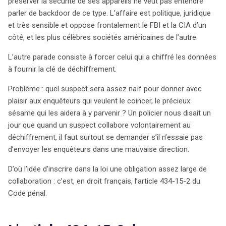
préserver la sécurité de ses appareils ne veut pas entendre
justice traite les preuves numériques et les droits des
parler de backdoor de ce type. L’affaire est politique, juridique
suspects, marquant ainsi un tournant dans la lutte
et très sensible et oppose frontalement le FBI et la CIA d’un
contre la criminalité digitale et la protection des libertés
côté, et les plus célèbres sociétés américaines de l’autre.
individuelles.
L’autre parade consiste à forcer celui qui a chiffré les données
à fournir la clé de déchiffrement.
Problème : quel suspect sera assez naïf pour donner avec
plaisir aux enquêteurs qui veulent le coincer, le précieux
sésame qui les aidera à y parvenir ? Un policier nous disait un
jour que quand un suspect collabore volontairement au
déchiffrement, il faut surtout se demander s’il n’essaie pas
d’envoyer les enquêteurs dans une mauvaise direction.
D’où l’idée d’inscrire dans la loi une obligation assez large de
collaboration : c’est, en droit français, l’article 434-15-2 du
Code pénal.