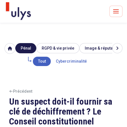
chevron_right
home
Pénal
RGPD & vie privée
Image & réputation
Avocats à Paris & Bruxelles
Leader en droit de l'innovation depuis 30 ans
Tout
Cybercriminalité
Un procès en vue ?
Précédent
Un suspect doit-il fournir sa
clé de déchiffrement ? Le
Tout sur le RGPD
Conseil constitutionnel