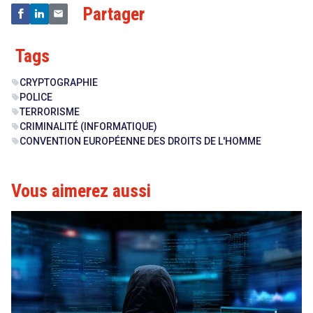
Partager
Tags
CRYPTOGRAPHIE
sell
POLICE
sell
TERRORISME
sell
CRIMINALITÉ (INFORMATIQUE)
sell
CONVENTION EUROPÉENNE DES DROITS DE L'HOMME
sell
Vous aimerez aussi