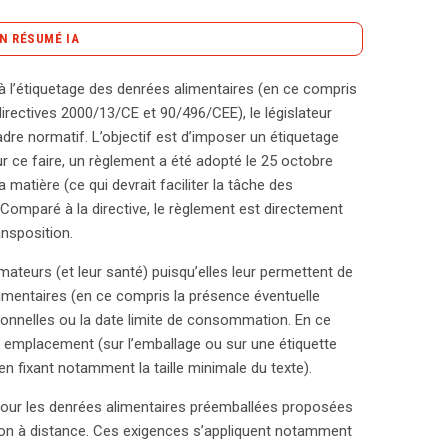
N RÉSUMÉ IA
content_copy
Copier le résumé
 à l’étiquetage des denrées alimentaires (en ce compris
t l’objet d’une réforme majeure, initiée par le
(directives 2000/13/CE et 90/496/CEE), le législateur
tiques de consommation et aux exigences de
adre normatif. L’objectif est d’imposer un étiquetage
011 vise à moderniser et simplifier les exigences
Pour ce faire, un règlement a été adopté le 25 octobre
L’objectif est d’assurer une information claire,
matière (ce qui devrait faciliter la tâche des
cadre normatif impose désormais des mentions
. Comparé à la directive, le règlement est directement
s ingrédients, la date de péremption et la provenance
nsposition.
tes de vente en ligne doivent également se
teurs (et leur santé) puisqu’elles leur permettent de
tes les informations essentielles avant la
imentaires (en ce compris la présence éventuelle
 du produit, les conditions de conservation et des
ritionnelles ou la date limite de consommation. En ce
 consommateurs disposent de toutes les informations
ur emplacement (sur l’emballage ou sur une étiquette
s denrées non préemballées, les obligations sont
en fixant notamment la taille minimale du texte).
s. Néanmoins, le respect de ces règles est crucial
cteur horeca, qui doivent adapter leur
 pour les denrées alimentaires préemballées proposées
. Ces changements visent à renforcer la protection
on à distance. Ces exigences s’appliquent notamment
ion plus saine et responsable.