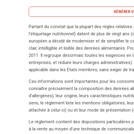
GÉNÉRER U
Partant du constat que la plupart des règles relatives
L’étiquetage des denrées alimentaires en Europe fai
l’étiquetage nutritionnel) datent de plus de vingt ans 
législateur pour répondre aux évolutions des pra
européen a décidé de moderniser et de simplifier le c
transparence. Le règlement adopté le 25 octobre 2
clair, intelligible et lisible des denrées alimentaires. 
d’étiquetage, remplaçant des directives obsolètes. 
2011. Il regroupe désormais toutes les exigences en la 
lisible et intelligible pour le consommateur. Ce 
entreprises, et réduire leurs charges administratives)
obligatoires sur l’emballage, telles que la liste de
applicable dans les Etats membres, sans exiger de tra
des produits. À partir du 13 décembre 2014, les si
Ces informations sont importantes pour les consomma
conformer à ces nouvelles exigences, affichant tou
connaître précisément la composition des denrées al
finalisation de l’achat. Cela inclut la dénomination
d’allergènes), leur origine, leurs caractéristiques nut
détails nutritionnels, garantissant ainsi que les
sens, le règlement liste les mentions obligatoires, le
nécessaires pour faire des choix éclairés. Pour le
attachée à celui-ci) ou et leur mode de présentation (
allégées, se limitant principalement aux ingrédient
pour les acteurs de la grande distribution et du se
Le règlement contient des dispositions particulières
communication en ligne pour éviter des sanctions
à la vente au moyen d’une technique de communicati
search
des consommateurs et à promouvoir une alimentat