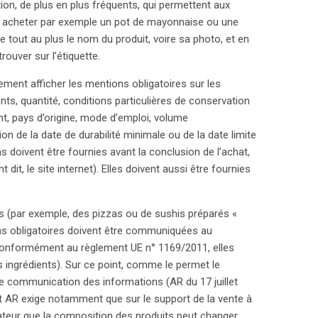
tion, de plus en plus fréquents, qui permettent aux
r acheter par exemple un pot de mayonnaise ou une
e tout au plus le nom du produit, voire sa photo, et en
rouver sur l’étiquette.
ment afficher les mentions obligatoires sur les
nts, quantité, conditions particulières de conservation
ant, pays d’origine, mode d’emploi, volume
ion de la date de durabilité minimale ou de la date limite
doivent être fournies avant la conclusion de l’achat,
 dit, le site internet). Elles doivent aussi être fournies
s (par exemple, des pizzas ou de sushis préparés «
ns obligatoires doivent être communiquées au
nformément au règlement UE n° 1169/2011, elles
ngrédients). Sur ce point, comme le permet le
 de communication des informations (AR du 17 juillet
t AR exige notamment que sur le support de la vente à
teur que la composition des produits peut changer