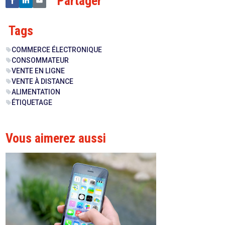
Partager
Tags
COMMERCE ÉLECTRONIQUE
sell
CONSOMMATEUR
sell
VENTE EN LIGNE
sell
VENTE À DISTANCE
sell
ALIMENTATION
sell
ÉTIQUETAGE
sell
Vous aimerez aussi