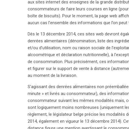
aux sites internet des enseignes de la grande distribu
consommateurs de faire leurs courses en ligne (pou
boîte de biscuits). Pour le moment, la page web affich
aucun cas l’ensemble des informations que l’on peut t
Dès le 13 décembre 2014, ces sites web devront égale
denrées alimentaires (dénomination, liste des ingrédie
et/ou d’utilisation, nom ou raison sociale de l’exploit
alcoométrique et déclaration nutritionnelle), à l’except
de consommation. Plus précisément, ces informations 
et figurer sur le support de vente à distance (autrement
au moment de la livraison.
S’agissant des denrées alimentaires non préemballée
minute » et livrés au consommateur), des informatio
consommateur suivant les mêmes modalités mais, co
sont logiquement moins nombreuses (uniquement les i
règlement, le législateur belge précise les modalités
2014, également en vigueur le 13 décembre 2014). Ce
distance figure une mention avertissant le consomma