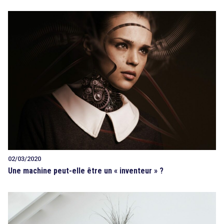
search
02/03/2020
Une machine peut-elle être un « inventeur » ?