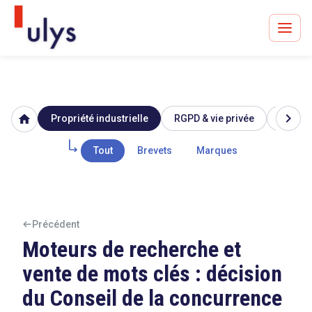
chevron_right
home
Propriété industrielle
RGPD & vie privée
Image 
Avocats à Paris & Bruxelles
Leader en droit de l'innovation depuis 30 ans
Tout
Brevets
Marques
Un procès en vue ?
Précédent
Moteurs de recherche et
vente de mots clés : décision
Tout sur le RGPD
du Conseil de la concurrence