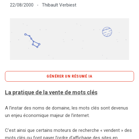
Thibault Verbiest
22/08/2000
-
Tout sur le droit de l'innovation
Rechercher
CONTACT
GÉNÉRER UN RÉSUMÉ IA
content_copy
Copier le résumé
La pratique de la vente de mots clés
La vente de mots clés est devenue un enjeu
économique crucial sur Internet, semblable à la question
A l’instar des noms de domaine, les mots clés sont devenus
des noms de domaine. De nombreux moteurs de
un enjeu économique majeur de l’internet.
recherche proposent des mots clés à la vente, ou
ajustent l’ordre d’affichage des sites en fonction de leur
C’est ainsi que certains moteurs de recherche « vendent » des
valeur, souvent par le biais d’enchères. Cette dynamique
mots clés ou font payer l’ordre d’affichage des sites en