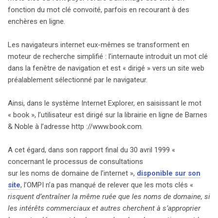
soulève des préoccupations quant à la concurrence, car
fonction du mot clé convoité, parfois en recourant à des
les entreprises rivalisent pour s’approprier les mots clés
enchères en ligne.
les plus recherchés. L’OMPI a averti que ce phénomène
pourrait engendrer des conflits, notamment lorsque des
Les navigateurs internet eux-mêmes se transforment en
marques convoitent des mots communs. Une décision
moteur de recherche simplifié : l’internaute introduit un mot clé
du Conseil français de la concurrence, rendue le 9 juin
dans la fenêtre de navigation et est « dirigé » vers un site web
2000, a examiné ces enjeux. Une entreprise a accusé des
préalablement sélectionné par le navigateur.
outils de recherche de favoriser des sites marchands
ayant payé pour leur visibilité. Toutefois, le Conseil a
Ainsi, dans le système Internet Explorer, en saisissant le mot
conclu qu’il n’y avait pas d’abus de position dominante,
« book », l’utilisateur est dirigé sur la librairie en ligne de Barnes
soulignant que les moteurs de recherche ne sont pas
& Noble à l’adresse http ://www.book.com.
tenus de répertorier tous les sites et que d’autres voies
d’accès à l’information existent. Ainsi, bien que la vente
A cet égard, dans son rapport final du 30 avril 1999 «
de mots clés puisse sembler anticoncurrentielle, le
concernant le processus de consultations
Conseil a estimé que les moteurs de recherche ne
sur les noms de domaine de l’internet »,
disponible sur son
jouissent pas d’une position dominante sur le marché.
site
, l’OMPI n’a pas manqué de relever que les mots clés «
Cependant, il a mis en garde contre la possibilité qu’un
risquent d’entraîner la même ruée que les noms de domaine, si
accord pour un référencement exclusif soit jugé anti-
les intérêts commerciaux et autres cherchent à s’approprier
concurrentiel, laissant le débat ouvert sur l’éthique de