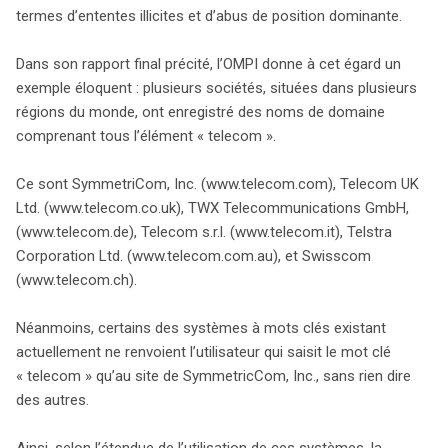
termes d’ententes illicites et d’abus de position dominante.
Dans son rapport final précité, l’OMPI donne à cet égard un
exemple éloquent : plusieurs sociétés, situées dans plusieurs
régions du monde, ont enregistré des noms de domaine
comprenant tous l’élément « telecom ».
Ce sont SymmetriCom, Inc. (www.telecom.com), Telecom UK
Ltd. (www.telecom.co.uk), TWX Telecommunications GmbH,
(www.telecom.de), Telecom s.r.l. (www.telecom.it), Telstra
Corporation Ltd. (www.telecom.com.au), et Swisscom
(www.telecom.ch).
Néanmoins, certains des systèmes à mots clés existant
actuellement ne renvoient l’utilisateur qui saisit le mot clé
« telecom » qu’au site de SymmetricCom, Inc., sans rien dire
des autres.
Ainsi, selon l’étendue de l’utilisation de ces systèmes, la