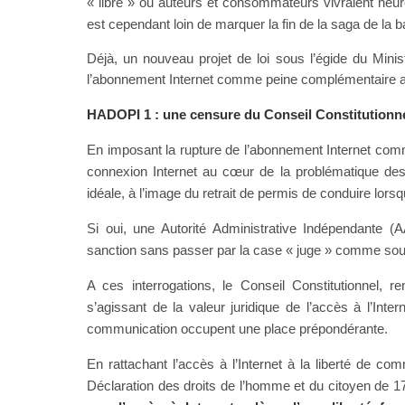
« libre » ou auteurs et consommateurs vivraient heur
que la bataille pour les droits d’auteur sur Internet 
est cependant loin de marquer la fin de la saga de la ba
Déjà, un nouveau projet de loi sous l’égide du Minist
l’abonnement Internet comme peine complémentaire au
HADOPI 1 : une censure du Conseil Constitutionn
En imposant la rupture de l’abonnement Internet comme s
connexion Internet au cœur de la problématique des d
idéale, à l’image du retrait de permis de conduire lor
Si oui, une Autorité Administrative Indépendante (A
sanction sans passer par la case « juge » comme souhait
A ces interrogations, le Conseil Constitutionnel, r
s’agissant de la valeur juridique de l’accès à l’Int
communication occupent une place prépondérante.
En rattachant l’accès à l’Internet à la liberté de co
Déclaration des droits de l’homme et du citoyen de 1