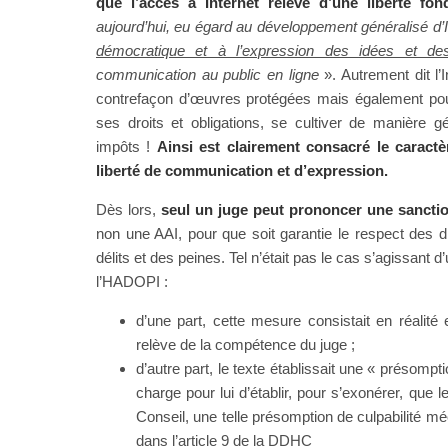
que l’accès à Internet relève d’une liberté fon
aujourd’hui, eu égard au développement généralisé d’
démocratique et à l’expression des idées et de
communication au public en ligne
». Autrement dit l’
contrefaçon d’œuvres protégées mais également pour
ses droits et obligations, se cultiver de manière 
impôts !
Ainsi est clairement consacré le caractè
liberté de communication et d’expression.
Dès lors,
seul un juge peut prononcer une sanction
non une AAI, pour que soit garantie le respect des dr
délits et des peines. Tel n’était pas le cas s’agissan
l’HADOPI :
d’une part, cette mesure consistait en réalité 
relève de la compétence du juge ;
d’autre part, le texte établissait une « présompti
search
charge pour lui d’établir, pour s’exonérer, que l
Conseil, une telle présomption de culpabilité mé
dans l’article 9 de la DDHC