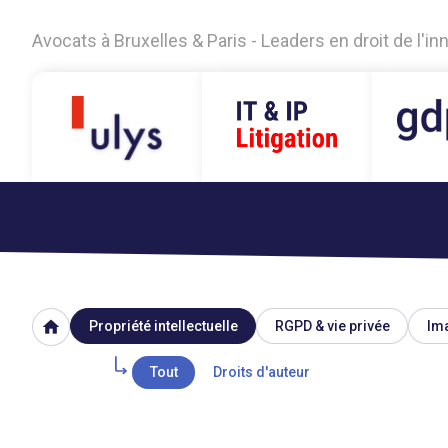
Avocats à Bruxelles & Paris - Leaders en droit de l'i
home
Propriété intellectuelle
RGPD & vie privée
Ima
Tout
Droits d'auteur