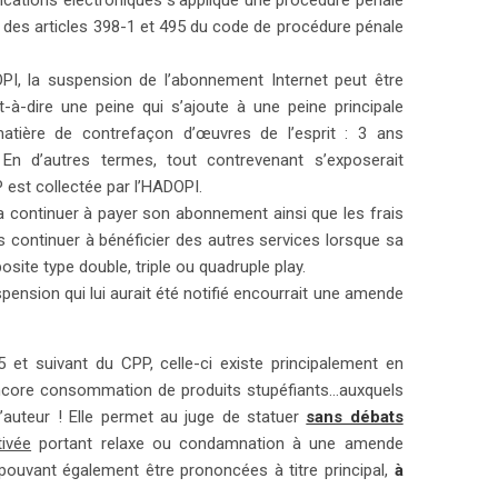
nications électroniques s’applique une procédure pénale
e des articles 398-1 et 495 du code de procédure pénale
OPI, la suspension de l’abonnement Internet peut être
-dire une peine qui s’ajoute à une peine principale
atière de contrefaçon d’œuvres de l’esprit : 3 ans
n d’autres termes, tout contrevenant s’exposerait
 est collectée par l’HADOPI.
a continuer à payer son abonnement ainsi que les frais
ns continuer à bénéficier des autres services lorsque sa
site type double, triple ou quadruple play.
pension qui lui aurait été notifié encourrait une amende
95 et suivant du CPP, celle-ci existe principalement en
encore consommation de produits stupéfiants…auxquels
d’auteur ! Elle permet au juge de statuer
sans débats
ivée
portant relaxe ou condamnation à une amende
pouvant également être prononcées à titre principal,
à