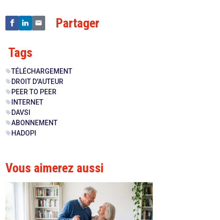
Partager
Tags
TÉLÉCHARGEMENT
sell
DROIT D'AUTEUR
sell
PEER TO PEER
sell
INTERNET
sell
DAVSI
sell
ABONNEMENT
sell
HADOPI
sell
Vous aimerez aussi