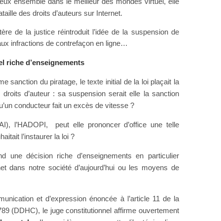
eux ensemble dans le meilleur des mondes virtuel, elle
est loin d’être terminée.
taille des droits d’auteurs sur Internet.
ère de la justice réintroduit l’idée de la suspension de
x infractions de contrefaçon en ligne…
el riche d’enseignements
anction du piratage, le texte initial de la loi plaçait la
roits d’auteur : sa suspension serait elle la sanction
squ’un conducteur fait un excès de vitesse ?
AI), l’HADOPI, peut elle prononcer d’office une telle
ait l’instaurer la loi ?
end une décision riche d’enseignements en particulier
ernet dans notre société d’aujourd’hui ou les moyens de
mmunication et d’expression énoncée à l’article 11 de la
789 (DDHC), le juge constitutionnel affirme ouvertement