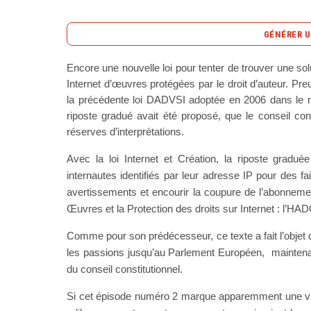
GÉNÉRER U
Encore une nouvelle loi pour tenter de trouver une solu
Internet d’œuvres protégées par le droit d’auteur. Pre
La lutte contre le piratage d’œuvres protégées par 
la précédente loi DADVSI adoptée en 2006 dans le
cœur des discussions législatives, avec la proposi
riposte gradué avait été proposé, que le conseil con
2 ». Ce texte, successeur de la loi DADVSI de 2006,
réserves d’interprétations.
de contrefaçon en ligne. Alors que la précédente l
envisage la suspension de l’abonnement Interne
Avec la loi Internet et Création, la riposte gradué
après une décision judiciaire. Le Conseil Constitu
internautes identifiés par leur adresse IP pour des f
loi initiale, affirmant que l’accès à Internet est un
avertissements et encourir la coupure de l’abonnemen
des droits de l’homme. Cette décision a renforcé 
Œuvres et la Protection des droits sur Internet : l’HA
judiciaire pour toute sanction. Ainsi, l’HADOPI se 
et d’avertissement des contrevenants. Malgré l’ambit
Comme pour son prédécesseur, ce texte a fait l’objet
critiques se multiplient. La procédure simplifiée i
les passions jusqu’au Parlement Européen, maintena
condamnations sans débat contradictoire, remetta
du conseil constitutionnel.
plus, la collecte des preuves pourrait être contest
Si cet épisode numéro 2 marque apparemment une vict
privée des internautes. Ce cadre législatif pourra