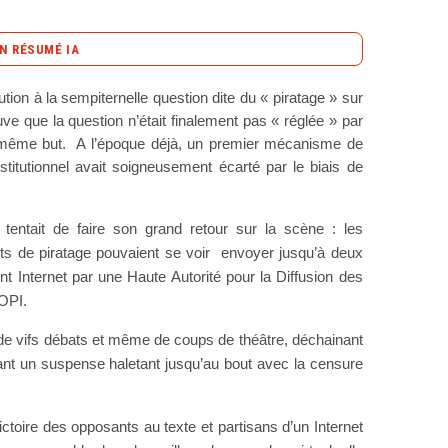
N RÉSUMÉ IA
content_copy
Copier le résumé
tion à la sempiternelle question dite du « piratage » sur
uve que la question n’était finalement pas « réglée » par
le droit d’auteur sur Internet est de nouveau au
 même but. A l’époque déjà, un premier mécanisme de
tion d’une nouvelle loi, souvent appelée « HADOPI
stitutionnel avait soigneusement écarté par le biais de
 vise à renforcer les sanctions pour les infractions
oi proposait une riposte graduée, l’HADOPI 2
t comme peine complémentaire, mais uniquement
e tentait de faire son grand retour sur la scène : les
tionnel a récemment censuré le volet répressif de la
aits de piratage pouvaient se voir envoyer jusqu’à deux
e liberté fondamentale, protégée par la Déclaration
t Internet par une Haute Autorité pour la Diffusion des
la nécessité d’un jugement par une instance
DOPI.
voit cantonnée à un rôle de collecte des adresses IP
ion de protéger la propriété intellectuelle, les
 de vifs débats et même de coups de théâtre, déchainant
ntroduite par HADOPI 2 pourrait mener à des
nt un suspense haletant jusqu’au bout avec la censure
nt en question la présomption d’innocence. De
ée, soulevant des inquiétudes concernant la vie
oire des opposants au texte et partisans d’un Internet
it donc engendrer de vifs débats au Parlement, preuve