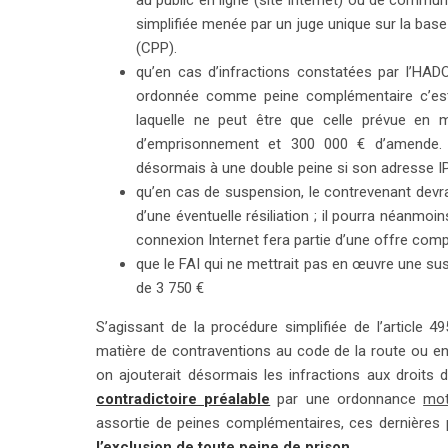
au public en ligne (site Internet) ou de commu
simplifiée menée par un juge unique sur la bas
(CPP).
qu’en cas d’infractions constatées par l’HAD
ordonnée comme peine complémentaire c’est-à
laquelle ne peut être que celle prévue en m
d’emprisonnement et 300 000 € d’amende. E
désormais à une double peine si son adresse IP
qu’en cas de suspension, le contrevenant devr
d’une éventuelle résiliation ; il pourra néanmoi
connexion Internet fera partie d’une offre compo
que le FAI qui ne mettrait pas en œuvre une sus
de 3 750 €
S’agissant de la procédure simplifiée de l’article 4
matière de contraventions au code de la route ou 
on ajouterait désormais les infractions aux droits 
contradictoire préalable
par une ordonnance
mot
assortie de peines complémentaires, ces dernières 
l’exclusion de toute peine de prison
.