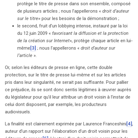
protège le titre de presse dans son ensemble, composé
somme, si la lutte pour la protection des créations est
de plusieurs articles ; nous l’appellerons «
droit d’auteur
légitime, les appels à un droit voisin soulèvent plus de
sur le titre
» pour les besoins de la démonstration ;
questions qu’ils n’apportent de solutions.
le second, fruit d’un lobbying intense, instauré par la loi
du 12 juin 2009 «
favorisant la diffusion et la protection
de la création sur Internet
», protège chaque article en lui-
même
[3]
; nous l’appellerons «
droit d’auteur sur
l’article
».
Or, selon les éditeurs de presse en ligne, cette double
protection, sur le titre de presse lui-même et sur les articles
pris dans leur singularité, ne serait pas suffisante. Pour pallier
ce préjudice, ils se sont donc sentis légitimes à œuvrer auprès
du législateur pour qu’il leur attribue un droit voisin à l’instar de
celui dont disposent, par exemple, les producteurs
audiovisuels.
La finalité est clairement exprimée par Laurence Franceshini
[4]
,
auteur d’un rapport sur l’élaboration d’un droit voisin pour les