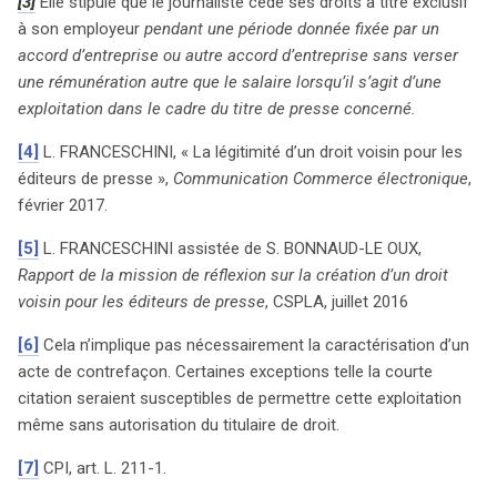
[3]
Elle stipule que le journaliste cède ses droits à titre exclusif
à son employeur
pendant une période donnée fixée par un
accord d’entreprise ou autre accord d’entreprise sans verser
search
une rémunération autre que le salaire lorsqu’il s’agit d’une
exploitation dans le cadre du titre de presse concerné.
[4]
L. FRANCESCHINI, « La légitimité d’un droit voisin pour les
éditeurs de presse »,
Communication Commerce électronique
,
février 2017.
[5]
L. FRANCESCHINI assistée de S. BONNAUD-LE OUX,
Rapport de la mission de réflexion sur la création d’un droit
voisin pour les éditeurs de presse
, CSPLA, juillet 2016
[6]
Cela n’implique pas nécessairement la caractérisation d’un
acte de contrefaçon. Certaines exceptions telle la courte
citation seraient susceptibles de permettre cette exploitation
même sans autorisation du titulaire de droit.
[7]
CPI, art. L. 211-1.