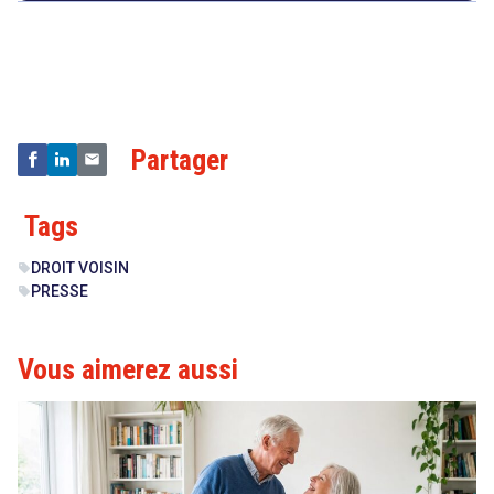
Droit
&
Technologies
Partager
Tags
DROIT VOISIN
sell
PRESSE
sell
Vous aimerez aussi