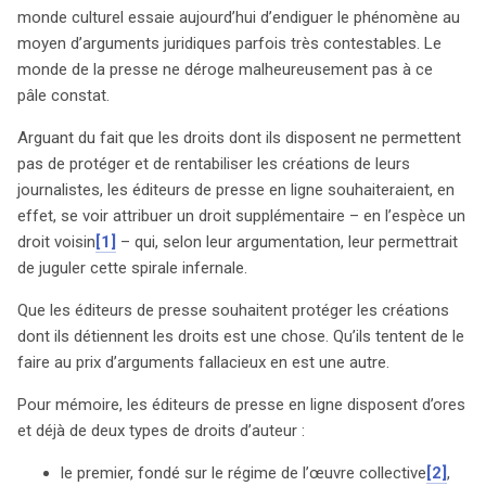
déjà de deux types de droits d’auteur : l’un sur le titre de
monde culturel essaie aujourd’hui d’endiguer le phénomène au
presse et l’autre sur chaque article individuellement.
moyen d’arguments juridiques parfois très contestables. Le
Pourtant, ils estiment que cette protection est
monde de la presse ne déroge malheureusement pas à ce
insuffisante, notamment en raison de la durée limitée de
pâle constat.
la protection individuelle des articles. Leurs arguments,
Arguant du fait que les droits dont ils disposent ne permettent
pourtant, soulèvent des interrogations. Le droit voisin ne
pas de protéger et de rentabiliser les créations de leurs
semble pas apporter de réelles solutions face aux abus,
journalistes, les éditeurs de presse en ligne souhaiteraient, en
étant donné que les exploitations non autorisées sont
effet, se voir attribuer un droit supplémentaire – en l’espèce un
souvent réalisées par des intermédiaires techniques,
droit voisin
[1]
– qui, selon leur argumentation, leur permettrait
protégés par un régime de responsabilité spécifique.
de juguler cette spirale infernale.
Ainsi, brandir un droit de propriété intellectuelle, qu’il soit
voisin ou non, ne garantit pas une meilleure protection
Que les éditeurs de presse souhaitent protéger les créations
contre ces pratiques. De plus, l’octroi d’un droit voisin
dont ils détiennent les droits est une chose. Qu’ils tentent de le
pourrait seulement prolonger le monopole des éditeurs
faire au prix d’arguments fallacieux en est une autre.
sur le contenu, réduisant les libertés d’information et de
Pour mémoire, les éditeurs de presse en ligne disposent d’ores
communication. L’expérience belge avec Google illustre
et déjà de deux types de droits d’auteur :
les dangers d’une telle revendication : des audiences de
presse ont chuté après des actions en justice, menant à
le premier, fondé sur le régime de l’œuvre collective
[2]
,
des accords qui privilégiaient l’accès à l’information. En