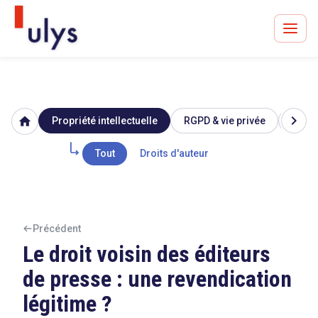
chevron_right
home
Propriété intellectuelle
RGPD & vie privée
Image
Avocats à Paris & Bruxelles
Leader en droit de l'innovation depuis 30 ans
Tout
Droits d'auteur
Un procès en vue ?
Précédent
Le droit voisin des éditeurs
de presse : une revendication
Tout sur le RGPD
légitime ?