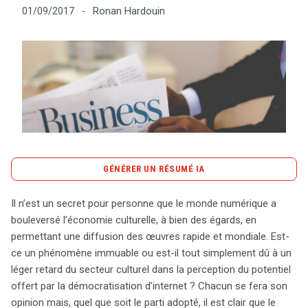
Ronan Hardouin
01/09/2017
-
Tout sur le droit de l'innovation
Rechercher
CONTACT
GÉNÉRER UN RÉSUMÉ IA
content_copy
Copier le résumé
Il n’est un secret pour personne que le monde numérique a
La révolution numérique a indéniablement transformé
bouleversé l’économie culturelle, à bien des égards, en
l’économie culturelle, offrant une diffusion globale des
permettant une diffusion des œuvres rapide et mondiale. Est-
œuvres. Toutefois, les éditeurs de presse en ligne,
ce un phénomène immuable ou est-il tout simplement dû à un
confrontés à ce bouleversement, réclament un « droit
léger retard du secteur culturel dans la perception du potentiel
voisin » pour mieux protéger leurs articles contre les
offert par la démocratisation d’internet ? Chacun se fera son
exploitations non autorisées. Actuellement, ils disposent
opinion mais, quel que soit le parti adopté, il est clair que le