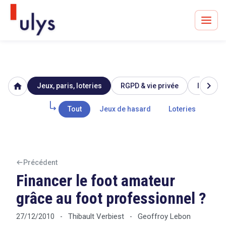
chevron_right
home
Jeux, paris, loteries
RGPD & vie privée
Image & 
Avocats à Paris & Bruxelles
Leader en droit de l'innovation depuis 30 ans
Tout
Jeux de hasard
Loteries
Par
Un procès en vue ?
Précédent
Financer le foot amateur
grâce au foot professionnel ?
Tout sur le RGPD
Thibault Verbiest
Geoffroy Lebon
27/12/2010
-
-