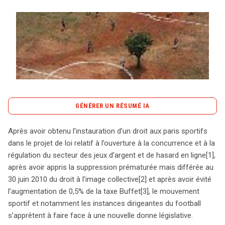
Tout sur le droit de l'innovation
Rechercher
CONTACT
GÉNÉRER UN RÉSUMÉ IA
content_copy
Copier le résumé
Après avoir obtenu l’instauration d’un droit aux paris sportifs
Le 5 novembre 2009, une proposition de loi a été
dans le projet de loi relatif à l’ouverture à la concurrence et à la
déposée pour instituer une contribution de solidarité sur
régulation du secteur des jeux d’argent et de hasard en ligne
[1],
les transferts de joueurs professionnels de football,
après avoir appris la suppression prématurée mais différée au
visant à soutenir le sport amateur en France. Ce projet
30 juin 2010 du droit à l’image collective
[2] et après avoir évité
s’inscrit dans un contexte où le mouvement sportif,
l’augmentation de 0,5% de la taxe Buffet
[3], le mouvement
notamment le football, doit naviguer à travers des
sportif et notamment les instances dirigeantes du football
changements législatifs, tels que l’instauration d’un droit
s’apprêtent à faire face à une nouvelle donne législative.