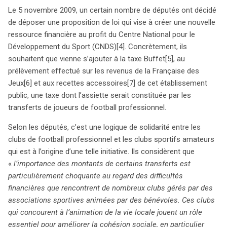
aux paris sportifs et la révision de certaines taxes. Les
Le 5 novembre 2009, un certain nombre de députés ont décidé
députés soulignent l’inadéquation entre les sommes
de déposer une proposition de loi qui vise à créer une nouvelle
colossales des transferts et les difficultés financières
ressource financière au profit du Centre National pour le
des clubs amateurs, qui jouent un rôle vital dans la
Développement du Sport (CNDS)
[4]. Concrètement, ils
cohésion sociale. Cette contribution serait prélevée sur
souhaitent que vienne s’ajouter à la taxe Buffet
[5], au
les recettes brutes générées par les indemnités de
prélèvement effectué sur les revenus de la Française des
mutation et s’appliquerait principalement aux clubs de
Jeux
[6] et aux recettes accessoires
[7] de cet établissement
Ligue 1 et Ligue 2, bien que la définition de « joueur
public, une taxe dont l’assiette serait constituée par les
professionnel » puisse engendrer des ambiguïtés. La loi
transferts de joueurs de football professionnel.
prévoit un taux de 5% pour les transferts nationaux, 10%
pour ceux avec des clubs de l’UE, et 15% pour les clubs
Selon les députés, c’est une logique de solidarité entre les
non européens. Les fonds récoltés seraient répartis
clubs de football professionnel et les clubs sportifs amateurs
entre les clubs amateurs et les communes en difficulté.
qui est à l’origine d’une telle initiative. Ils considèrent que
Cependant, cette initiative suscite des interrogations sur
«
l’importance des montants de certains transferts est
la mise en œuvre et l’impact sur les ressources
particulièrement choquante au regard des difficultés
financières des clubs professionnels, déjà éprouvés par
financières que rencontrent de nombreux clubs gérés par des
la crise économique. La question de la solidarité entre le
associations sportives animées par des bénévoles. Ces clubs
sport professionnel et amateur est ainsi au cœur des
qui concourent à l’animation de la vie locale jouent un rôle
débats, rendant cette proposition à la fois essentielle et
essentiel pour améliorer la cohésion sociale, en particulier