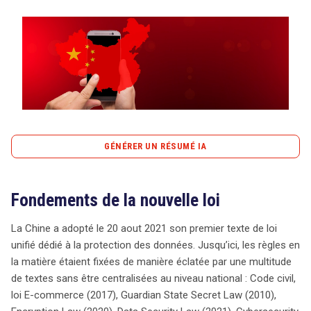
Tout sur le droit de l'innovation
Rechercher
CONTACT
GÉNÉRER UN RÉSUMÉ IA
content_copy
Copier le résumé
Fondements de la nouvelle loi
La Chine a franchi une étape cruciale en adoptant, le 20
août 2021, sa première loi unifiée sur la protection des
La Chine a adopté le 20 aout 2021 son premier texte de loi
données, la PIPL. Ce texte vise à centraliser des règles
unifié dédié à la protection des données. Jusqu’ici, les règles en
jusqu’alors éparpillées et peu contraignantes,
la matière étaient fixées de manière éclatée par une multitude
principalement pour contrer les abus de géants
de textes sans être centralisées au niveau national : Code civil,
technologiques comme Alibaba et Xiaomi. Plusieurs
loi E-commerce (2017), Guardian State Secret Law (2010),
facteurs ont motivé cette initiative, notamment la