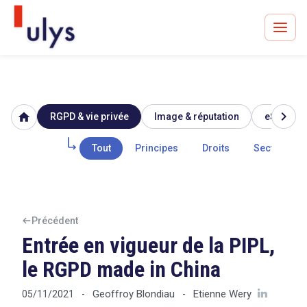
chevron_right
home
RGPD & vie privée
Image & réputation
eSanté
Avocats à Paris & Bruxelles
Leader en droit de l'innovation depuis 30 ans
Tout
Principes
Droits
Secteur pub
Un procès en vue ?
Précédent
Entrée en vigueur de la PIPL,
le RGPD made in China
Tout sur le RGPD
Geoffroy Blondiau
Etienne Wery
05/11/2021
-
-