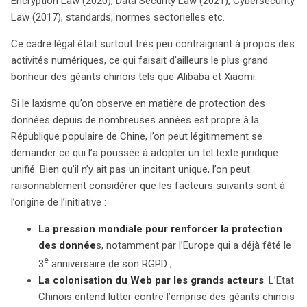
Encryption Law (2020), Data Security Law (2021), Cybersecurity
pression internationale pour renforcer la protection des
Law (2017), standards, normes sectorielles etc.
données, les récentes fuites massives d’informations, et
une population de plus en plus préoccupée par
Ce cadre légal était surtout très peu contraignant à propos des
l’utilisation de ses données personnelles. La PIPL
activités numériques, ce qui faisait d’ailleurs le plus grand
présente des similitudes avec le RGPD européen, tant en
bonheur des géants chinois tels que Alibaba et Xiaomi.
termes de structure que de principes fondamentaux.
Toutefois, elle reste plus vague, reflétant une priorité
Si le laxisme qu’on observe en matière de protection des
accordée à la sécurité nationale plutôt qu’à la protection
données depuis de nombreuses années est propre à la
individuelle. La loi impose des sanctions sévères aux
République populaire de Chine, l’on peut légitimement se
entreprises en cas de violation, exige des plateformes
demander ce qui l’a poussée à adopter un tel texte juridique
internet de créer des organismes de supervision, et
unifié. Bien qu’il n’y ait pas un incitant unique, l’on peut
conditionne les transferts de données à des analyses de
raisonnablement considérer que les facteurs suivants sont à
sécurité. Malgré les obligations imposées aux organes
l’origine de l’initiative :
d’État, le contrôle et la surveillance des citoyens
La pression mondiale pour renforcer la protection
demeurent omniprésents, renforçant la critique selon
des donnée
s, notamment par l’Europe qui a déjà fêté le
laquelle cette législation pourrait davantage servir à
e
3
anniversaire de son RGPD ;
maintenir l’ordre qu’à protéger les droits individuels. Ainsi,
La colonisation du Web par les grands acteurs
. L’Etat
la PIPL illustre la dualité de la politique chinoise,
Chinois entend lutter contre l’emprise des géants chinois
cherchant à encadrer le traitement des données tout en