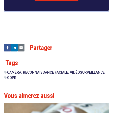
Droit
&
Technologies
Partager
Tags
CAMÉRA; RECONNAISSANCE FACIALE; VIDÉOSURVEILLANCE
sell
GDPR
sell
Vous aimerez aussi
search