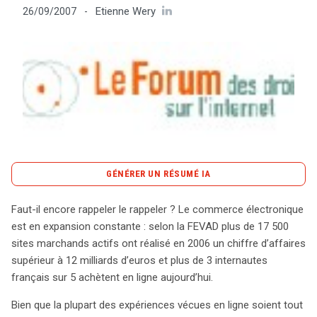
Etienne Wery
26/09/2007
-
Tout sur le droit de l'innovation
Rechercher
CONTACT
GÉNÉRER UN RÉSUMÉ IA
content_copy
Copier le résumé
Faut-il encore rappeler le rappeler ? Le commerce électronique
Le commerce électronique continue de croître à un
est en expansion constante : selon la FEVAD plus de 17 500
rythme soutenu, avec plus de 17 500 sites marchands
sites marchands actifs ont réalisé en 2006 un chiffre d’affaires
générant un chiffre d’affaires dépassant 12 milliards
supérieur à 12 milliards d’euros et plus de 3 internautes
d’euros en 2006. Malgré cette dynamique positive, des
français sur 5 achètent en ligne aujourd’hui.
difficultés persistent pour les internautes, incitant le
Bien que la plupart des expériences vécues en ligne soient tout
Forum des droits sur l’internet (FDI) à examiner