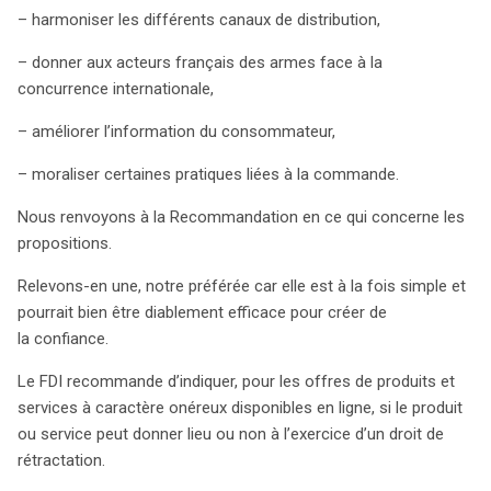
– harmoniser les différents canaux de distribution,
recommandations visent à renforcer la confiance des
consommateurs et à rendre le commerce électronique
– donner aux acteurs français des armes face à la
plus transparent et éthique. Pour en savoir plus, il est
concurrence internationale,
conseillé de consulter la Recommandation complète
du FDI.
– améliorer l’information du consommateur,
– moraliser certaines pratiques liées à la commande.
Nous renvoyons à la Recommandation en ce qui concerne les
propositions.
Relevons-en une, notre préférée car elle est à la fois simple et
pourrait bien être diablement efficace pour créer de
la confiance.
Le FDI recommande d’indiquer, pour les offres de produits et
services à caractère onéreux disponibles en ligne, si le produit
ou service peut donner lieu ou non à l’exercice d’un droit de
rétractation.