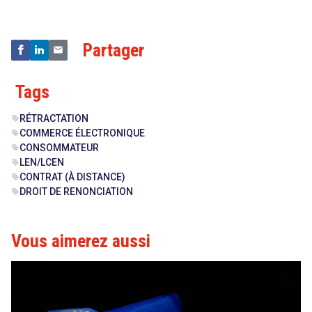
Partager
Tags
RÉTRACTATION
sell
COMMERCE ÉLECTRONIQUE
sell
CONSOMMATEUR
sell
LEN/LCEN
sell
CONTRAT (À DISTANCE)
sell
DROIT DE RENONCIATION
sell
Vous aimerez aussi