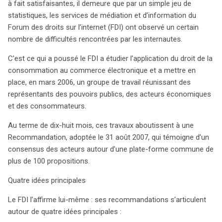
à fait satisfaisantes, il demeure que par un simple jeu de
l’application du droit de la consommation en ligne. Ce
statistiques, les services de médiation et d’information du
travail a abouti à une Recommandation, adoptée en août
Forum des droits sur l’internet (FDI) ont observé un certain
2007, qui propose plus de 100 initiatives visant à
nombre de difficultés rencontrées par les internautes.
améliorer l’expérience d’achat en ligne. Les
recommandations se concentrent sur quatre axes
C’est ce qui a poussé le FDI a étudier l’application du droit de la
principaux : l’harmonisation des canaux de distribution, le
consommation au commerce électronique et a mettre en
renforcement de la compétitivité des acteurs français
place, en mars 2006, un groupe de travail réunissant des
face à la concurrence internationale, l’amélioration de
représentants des pouvoirs publics, des acteurs économiques
l’information des consommateurs, et la moralisation des
et des consommateurs.
pratiques commerciales. Parmi ces propositions, l’idée
Au terme de dix-huit mois, ces travaux aboutissent à une
d’indiquer clairement le droit de rétractation sur les
Recommandation, adoptée le 31 août 2007, qui témoigne d’un
produits et services en ligne se distingue. En utilisant un
consensus des acteurs autour d’une plate-forme commune de
système de symboles colorés, les consommateurs
plus de 100 propositions.
pourront rapidement savoir s’ils peuvent ou non exercer
ce droit, facilitant ainsi leur prise de décision. Le FDI
Quatre idées principales
souligne également l’importance d’un cadre législatif
clair et accessible, en proposant de simplifier les
Le FDI l’affirme lui-même : ses recommandations s’articulent
informations légales et d’adapter les textes aux
autour de quatre idées principales :
nouveaux modes de communication. Ces