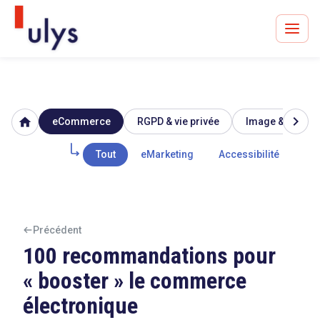
chevron_right
home
eCommerce
RGPD & vie privée
Image & réputat
Avocats à Paris & Bruxelles
Leader en droit de l'innovation depuis 30 ans
Tout
eMarketing
Accessibilité
Mar
Un procès en vue ?
Précédent
100 recommandations pour
« booster » le commerce
Tout sur le RGPD
électronique