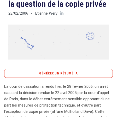
la question de la copie privée
Etienne Wery
28/02/2006
-
Tout sur le droit de l'innovation
Rechercher
CONTACT
GÉNÉRER UN RÉSUMÉ IA
content_copy
Copier le résumé
La cour de cassation a rendu hier, le 28 février 2006, un arrêt
L’arrêt rendu par la Cour de cassation le 28 février 2006
cassant la décision rendue le 22 avril 2005 par la cour d’appel
sur l’affaire Mulholland Drive marque un tournant dans le
de Paris, dans le débat extrêmement sensible opposant d’une
débat entre les mesures de protection technique et
part les mesures de protection technique, et d’autre part
l’exception de copie privée. En annulant la décision de la
l’exception de copie privée (affaire Mulholland Drive). Cette