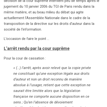
cour d’appel de Paris, la Cour de cassation souligne que
décision de la cour suprême intervient peu de temps après le
la copie privée ne doit pas être interprétée comme un
jugement du 10 janvier 2006 du TGI de Paris rendu dans la
droit absolu. Elle impose un triple test aux juges,
même matière, et au beau milieu du débat qui agite
considéré comme essentiel dans l’évaluation des
actuellement l’Assemblée Nationale dans le cadre de la
exceptions au droit d’auteur : la reproduction doit être
transposition de la directive sur les droits d’auteur dans la
limitée à des cas spécifiques, ne pas nuire à
société de l’information.
l’exploitation normale de l’œuvre, et ne pas porter
L’occasion de faire le point …
préjudice aux intérêts légitimes de l’auteur. L’arrêt
rappelle que l’exploitation normale doit être évaluée dans
L’arrêt rendu par la cour suprême
le contexte économique moderne, tenant compte des
implications numériques. L’interprétation de la cour de
Pour la cour de cassation :
cassation souligne l’importance de la rentabilité pour les
« (…) l’arrêt, après avoir relevé que la copie privée
auteurs et les producteurs. En conséquence, la cour
ne constituait qu’une exception légale aux droits
d’appel devra clarifier comment la copie privée influence
d’auteur et non un droit reconnu de manière
l’exploitation normale des œuvres dans ce nouvel
absolue à l’usager, retient que cette exception ne
environnement numérique. Les enjeux sont immenses :
saurait être limitée alors que la législation
la charge de la preuve concernant l’atteinte à
française ne comporte aucune disposition en ce
l’exploitation normale repose sur l’industrie, qui devra
sens ; Qu’en l’absence de dévoiement
démontrer l’impact économique de la copie privée. Ce