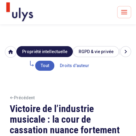
chevron_right
home
Propriété intellectuelle
RGPD & vie privée
Image
Avocats à Paris & Bruxelles
Leader en droit de l'innovation depuis 30 ans
Tout
Droits d'auteur
Un procès en vue ?
Précédent
Victoire de l’industrie
musicale : la cour de
Tout sur le RGPD
cassation nuance fortement