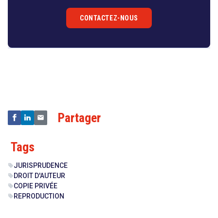
CONTACTEZ-NOUS
Droit
&
Technologies
Partager
Tags
JURISPRUDENCE
sell
DROIT D'AUTEUR
sell
COPIE PRIVÉE
sell
REPRODUCTION
sell