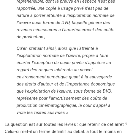
répréhensible, dont la preuve en l’espèce n’est pas
jugement ouvre la voie à des évolutions futures dans la
rapportée, une copie à usage privé n’est pas de
législation sur le droit d’auteur, alors que la cour d’appel
nature à porter atteinte à l’exploitation normale de
de Paris se penchera à nouveau sur cette question
l’œuvre sous forme de DVD, laquelle génère des
complexe, avec des implications potentielles pour
revenus nécessaires à l’amortissement des coûts
l’ensemble du secteur. Les acteurs du marché sont ainsi
de production ;
invités à se préparer à des changements significatifs.
(250 mots)
Qu’en statuant ainsi, alors que l’atteinte à
l’exploitation normale de l’œuvre, propre à faire
écarter l’exception de copie privée s’apprécie au
regard des risques inhérents au nouvel
environnement numérique quant à la sauvegarde
des droits d’auteur et de l’importance économique
que l’exploitation de l’œuvre, sous forme de DVD,
représente pour l’amortissement des coûts de
production cinématographique, la cour d’appel a
violé les textes susvisés »
La question est sur toutes les lèvres : que retenir de cet arrêt ?
Celui-ci met-il un terme définitif au débat, à tout le moins en