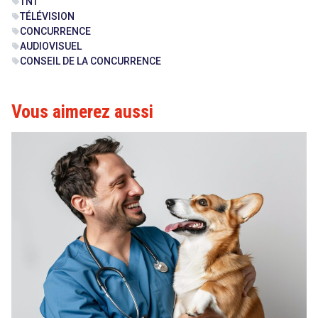
TNT
sell
TÉLÉVISION
sell
CONCURRENCE
sell
AUDIOVISUEL
sell
CONSEIL DE LA CONCURRENCE
sell
Vous aimerez aussi