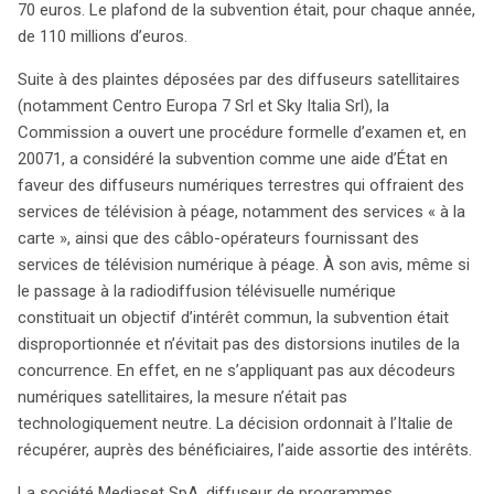
70 euros. Le plafond de la subvention était, pour chaque année,
comme Mediaset au détriment des opérateurs
de 110 millions d’euros.
satellitaires. En effet, seuls les appareils terrestres
pouvaient bénéficier de la subvention, ce qui constituait
Suite à des plaintes déposées par des diffuseurs satellitaires
une distorsion de la concurrence. Dans un arrêt rendu le
(notamment Centro Europa 7 Srl et Sky Italia Srl), la
15 juin 2010, le Tribunal de l’Union européenne a
Commission a ouvert une procédure formelle d’examen et, en
confirmé cette analyse et a rejeté le recours de
20071, a considéré la subvention comme une aide d’État en
Mediaset, soulignant que la mesure n’était pas
faveur des diffuseurs numériques terrestres qui offraient des
technologiquement neutre et favorisait indûment
services de télévision à péage, notamment des services « à la
certains acteurs du marché. Le Tribunal a également
carte », ainsi que des câblo-opérateurs fournissant des
précisé que, même si les consommateurs finaux étaient
services de télévision numérique à péage. À son avis, même si
les bénéficiaires directs de l’aide, cela représentait un
le passage à la radiodiffusion télévisuelle numérique
avantage indirect pour Mediaset. De plus, le caractère
constituait un objectif d’intérêt commun, la subvention était
sélectif de la mesure a exacerbé la distorsion entre les
disproportionnée et n’évitait pas des distorsions inutiles de la
diffuseurs. Bien que Mediaset ait argué que la
concurrence. En effet, en ne s’appliquant pas aux décodeurs
subvention était nécessaire pour remédier aux
numériques satellitaires, la mesure n’était pas
dysfonctionnements du marché, le Tribunal a conclu
technologiquement neutre. La décision ordonnait à l’Italie de
qu’elle n’était pas justifiée et que sa mise en œuvre était
récupérer, auprès des bénéficiaires, l’aide assortie des intérêts.
incompatible avec les règles européennes. Enfin, la
La société Mediaset SpA, diffuseur de programmes