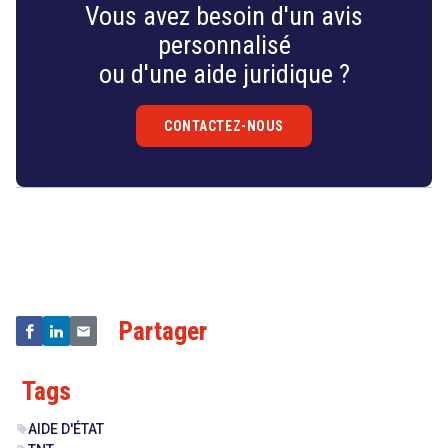
Vous avez besoin d'un avis
personnalisé
ou d'une aide juridique ?
CONTACTEZ-NOUS
Droit
&
Technologies
Partager
Tags
AIDE D'ÉTAT
sell