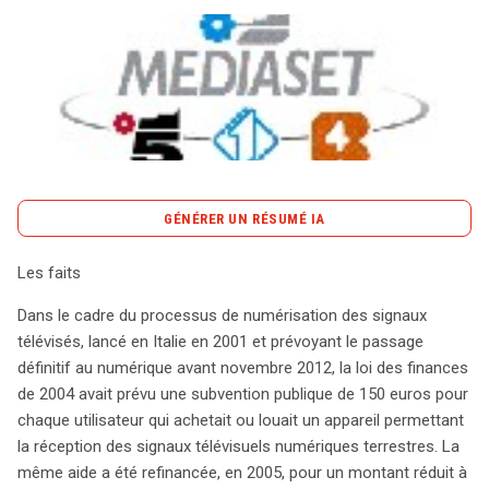
Tout sur le droit de l'innovation
Rechercher
CONTACT
GÉNÉRER UN RÉSUMÉ IA
content_copy
Copier le résumé
Les faits
En Italie, la transition vers la télévision numérique a été
Dans le cadre du processus de numérisation des signaux
accompagnée d’une subvention publique destinée à
télévisés, lancé en Italie en 2001 et prévoyant le passage
encourager l’achat d’appareils de réception. Initialement
définitif au numérique avant novembre 2012, la loi des finances
fixée à 150 euros en 2004, cette aide a été réduite à 70
de 2004 avait prévu une subvention publique de 150 euros pour
euros en 2005, avec un plafond annuel de 110 millions
chaque utilisateur qui achetait ou louait un appareil permettant
d’euros. Cependant, la Commission européenne a jugé
la réception des signaux télévisuels numériques terrestres. La
cette subvention comme une aide d’État, favorisant
même aide a été refinancée, en 2005, pour un montant réduit à
injustement les diffuseurs numériques terrestres