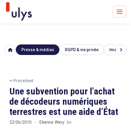
chevron_right
home
Presse & médias
RGPD & vie privée
Image & ré
Avocats à Paris & Bruxelles
Leader en droit de l'innovation depuis 30 ans
Précédent
Une subvention pour l’achat
Un procès en vue ?
de décodeurs numériques
terrestres est une aide d’État
Tout sur le RGPD
Etienne Wery
22/06/2010
-