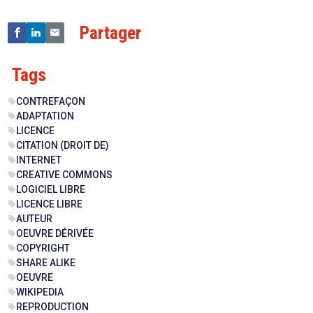
Partager
Tags
CONTREFAÇON
sell
ADAPTATION
sell
LICENCE
sell
CITATION (DROIT DE)
sell
INTERNET
sell
CREATIVE COMMONS
sell
LOGICIEL LIBRE
sell
LICENCE LIBRE
sell
AUTEUR
sell
OEUVRE DÉRIVÉE
sell
COPYRIGHT
sell
SHARE ALIKE
sell
OEUVRE
sell
WIKIPEDIA
sell
REPRODUCTION
sell