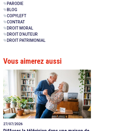
PARODIE
sell
BLOG
sell
COPYLEFT
sell
CONTRAT
sell
DROIT MORAL
sell
DROIT D'AUTEUR
sell
DROIT PATRIMONIAL
sell
Vous aimerez aussi
27/07/2026
Diffuser la télévision dans une maison de