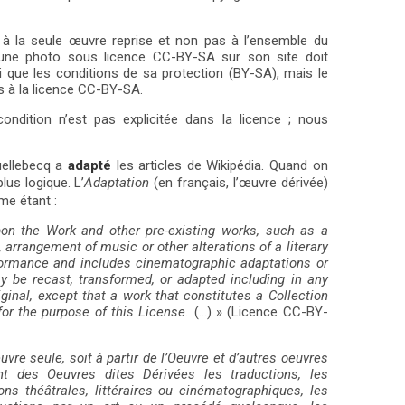
ue à la seule œuvre reprise et non pas à l’ensemble du
 une photo sous licence CC-BY-SA sur son site doit
si que les conditions de sa protection (BY-SA), mais le
s à la licence CC-BY-SA.
ondition n’est pas explicitée dans la licence ; nous
uellebecq a
adapté
les articles de Wikipédia. Quand on
lus logique. L’
Adaptation
(en français, l’œuvre dérivée)
mme étant :
on the Work and other pre-existing works, such as a
, arrangement of music or other alterations of a literary
rformance and includes cinematographic adaptations or
 be recast, transformed, or adapted including in any
ginal, except that a work that constitutes a Collection
for the purpose of this License.
(…) » (Licence CC-BY-
uvre seule, soit à partir de l’Oeuvre et d’autres oeuvres
nt des Oeuvres dites Dérivées les traductions, les
ns théâtrales, littéraires ou cinématographiques, les