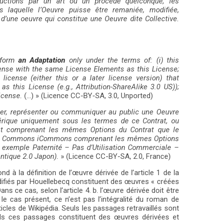
ductions par un art ou un procédé quelconque, les
 laquelle l’Oeuvre puisse être remaniée, modifiée,
d’une oeuvre qui constitue une Oeuvre dite Collective.
erform
an Adaptation
only under the terms of: (i) this
License with the same License Elements as this License;
 license (either this or a later license version) that
 this License (e.g., Attribution-ShareAlike 3.0 US));
icense.
(…) » (Licence CC-BY-SA, 3.0, Unported)
buer, représenter ou communiquer au public une Oeuvre
érique uniquement sous les termes de ce Contrat, ou
rat comprenant les mêmes Options du Contrat que le
tive Commons iCommons comprenant les mêmes Options
r exemple Paternité – Pas d’Utilisation Commerciale –
entique 2.0 Japon).
» (Licence CC-BY-SA, 2.0, France)
d à la définition de l’œuvre dérivée de l’article 1 de la
fiés par Houellebecq constituent des œuvres « créées
ans ce cas, selon l’article 4. b. l’œuvre dérivée doit être
le cas présent, ce n’est pas l’intégralité du roman de
cles de Wikipédia. Seuls les passages retravaillés sont
uls ces passages constituent des œuvres dérivées et