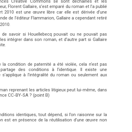
cences Creative Commons se sont déchaînés et les
ations des licences ouvertes dans le domaine
r, Florent Gallaire, s’est emparé du roman et l’a publié
rt 2010 est une œuvre libre car elle est dérivée d’une
cessité d’une réflexion approfondie sur le respect des
e de l’éditeur Flammarion, Gallaire a cependant retiré
2010.
 de savoir si Houellebecq pouvait ou ne pouvait pas
es intégrer dans son roman, et d’autre part si Gallaire
ite.
 la condition de paternité a été violée, cela n’est pas
artage des conditions à l’identique. Il existe une
ce s’applique à l’intégralité du roman ou seulement aux
an reprenant les articles litigieux peut lui-même, dans
icence CC-BY-SA ? (point B)
ditions identiques, tout dépend, si l’on raisonne sur la
on est en présence de la réutilisation d’une œuvre non