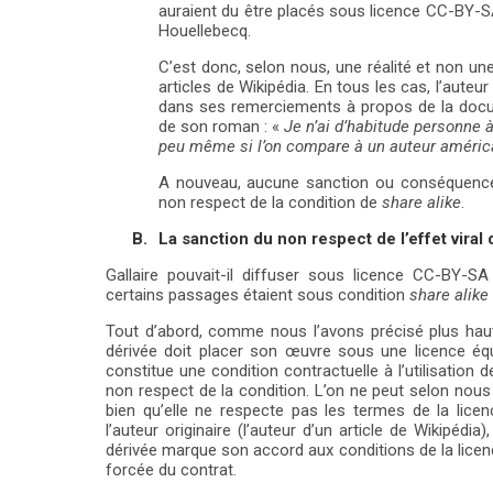
auraient du être placés sous licence CC-BY-SA 
Houellebecq.
C’est donc, selon nous, une réalité et non une 
articles de Wikipédia. En tous les cas,
l’auteu
dans ses remerciements à propos de la docume
de son roman : «
Je n’ai d’habitude personne 
peu même si l’on compare à un auteur améric
A nouveau, aucune sanction ou conséquence p
non respect de la condition de
share alike
.
B.
La sanction du non respect de l’effet viral 
Gallaire pouvait-il diffuser sous licence CC-BY-S
certains passages étaient sous condition
share alike
Tout d’abord, comme nous l’avons précisé plus haut,
dérivée doit placer son œuvre sous une licence équi
constitue une condition contractuelle à l’utilisatio
non respect de la condition. L’on ne peut selon nous 
bien qu’elle ne respecte pas les termes de la licen
l’auteur originaire (l’auteur d’un article de Wikipédi
dérivée marque son accord aux conditions de la licence
forcée du contrat.