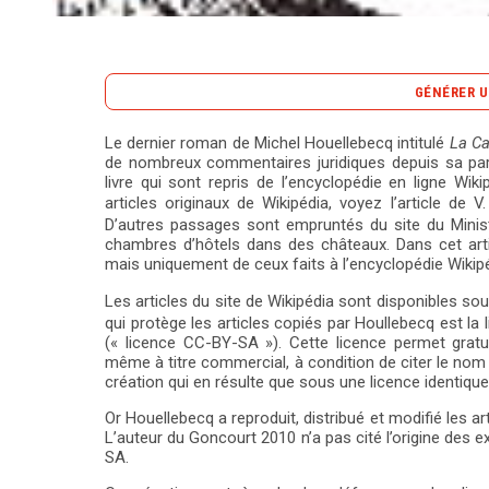
GÉNÉRER U
Le dernier roman de Michel Houellebecq intitulé
La Ca
de nombreux commentaires juridiques depuis sa paru
Le roman de Michel Houellebecq, *La Carte et le Te
livre qui sont repris de l’encyclopédie en ligne Wik
débat intense autour de son utilisation de conten
articles originaux de Wikipédia, voyez l’article de 
livre sont directement issus de l’encyclopédie en
D’autres passages sont empruntés du site du Ministè
chambres d’hôtels dans des châteaux. Dans cet art
(CC-BY-SA) qui impose des conditions strictes de c
mais uniquement de ceux faits à l’encyclopédie Wikipé
de respecter ces conditions, en ne créditant pas l
Les articles du site de Wikipédia sont disponibles s
des termes de droit d’auteur classiques, limitant ain
qui protège les articles copiés par Houllebecq est la 
provoqué une réaction en chaîne, notamment de la
(« licence CC-BY-SA »). Cette licence permet gratuit
Commons, dont Florent Gallaire, qui a tenté de pub
même à titre commercial, à condition de citer le nom de
d’être contraint de retirer son offre par l’éditeur
création qui en résulte que sous une licence identique
plagié ? L’analyse juridique met en lumière que s
Or Houellebecq a reproduit, distribué et modifié les a
comme des œuvres dérivées, ce qui complexifie les
L’auteur du Goncourt 2010 n’a pas cité l’origine des 
SA.
réaction officielle des auteurs de Wikipédia, l’affa
littéraire et droits d’auteur. Ce cas soulève des in