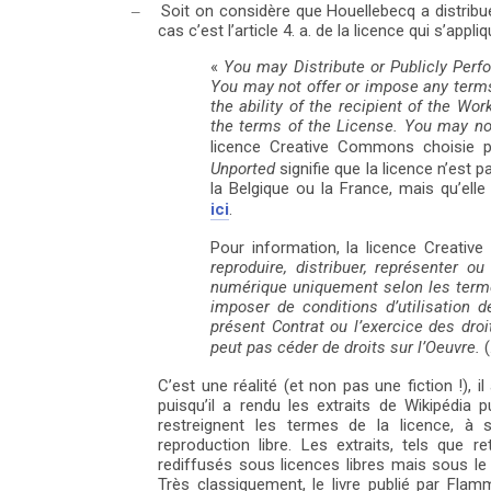
Soit on considère que Houellebecq a distrib
–
cas c’est l’article 4. a. de la licence qui s’appliq
«
You may Distribute or Publicly Per
You may not offer or impose any terms 
the ability of the recipient of the Wor
the terms of the License.
You may no
licence Creative Commons choisie p
Unported
signifie que la licence n’est 
la Belgique ou la France, mais qu’elle
ici
.
Pour information, la licence Creati
reproduire, distribuer, représenter 
numérique uniquement selon les term
imposer de conditions d’utilisation d
présent Contrat ou l’exercice des droi
peut pas céder de droits sur l’Oeuvre.
(
C’est une réalité (et non pas une fiction !), 
puisqu’il a rendu les extraits de Wikipédia p
search
restreignent les termes de la licence, à s
reproduction libre. Les extraits, tels que r
rediffusés sous licences libres mais sous le r
Très classiquement, le livre publié par Fla