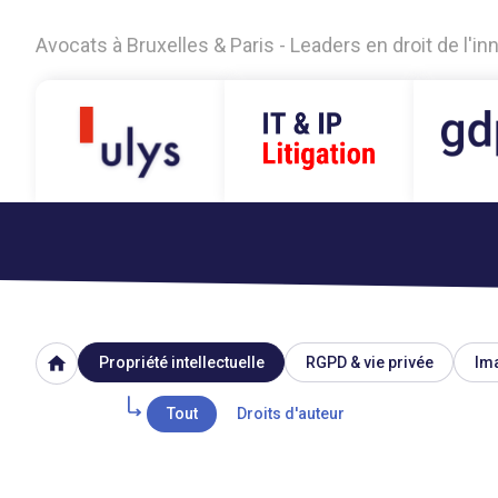
Avocats à Bruxelles & Paris - Leaders en droit de l'i
home
Propriété intellectuelle
RGPD & vie privée
Ima
Tout
Droits d'auteur