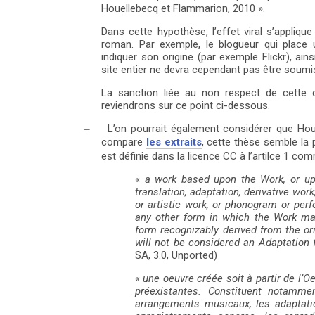
Houellebecq et Flammarion, 2010 ».
Dans cette hypothèse, l’effet viral s’appliq
roman. Par exemple, le blogueur qui place
indiquer son origine (par exemple Flickr), ain
site entier ne devra cependant pas être soumi
La sanction liée au non respect de cette c
reviendrons sur ce point ci-dessous.
L’on pourrait également considérer que Ho
–
compare
les extraits
, cette thèse semble la p
est définie dans la licence CC à l’artilce 1 co
«
a work based upon the Work, or up
translation, adaptation, derivative work
or artistic work, or phonogram or pe
any other form in which the Work may
form recognizably derived from the ori
will not be considered an Adaptation 
SA, 3.0, Unported)
«
une oeuvre créée soit à partir de l’Oe
préexistantes. Constituent notamme
arrangements musicaux, les adaptatio