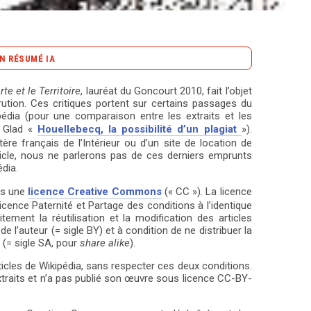
N RÉSUMÉ IA
content_copy
Copier le résumé
rte et le Territoire
, lauréat du Goncourt 2010, fait l’objet
tion. Ces critiques portent sur certains passages du
rritoire*, lauréat du Goncourt 2010, suscite un
ipédia (pour une comparaison entre les extraits et les
us provenant de Wikipédia. En effet, des passages du
V. Glad «
Houellebecq, la possibilité d’un plagiat
»).
 ligne, protégés par une licence Creative Commons
re français de l’Intérieur ou d’un site de location de
icle, nous ne parlerons pas de ces derniers emprunts
itation et de redistribution. Or, Houellebecq a omis
dia.
es auteurs originaux et en publiant son œuvre sous
ous une
licence Creative Commons
(« CC »). La licence
si la réutilisation de son texte. Cette situation a
licence Paternité et Partage des conditions à l’identique
 part de défenseurs des licences Creative
ement la réutilisation et la modification des articles
lier le roman en ligne sous la même licence, avant
 l’auteur (= sigle BY) et à condition de ne distribuer la
 Flammarion. La question demeure : Houellebecq a-t-il
 (= sigle SA, pour
share alike
).
euls certains passages peuvent être considérés
rticles de Wikipédia, sans respecter ces deux conditions.
 droits de redistribution. Malgré l’absence de
extraits et n’a pas publié son œuvre sous licence CC-BY-
ire met en évidence les tensions entre création
terrogations sur la responsabilité des auteurs face à