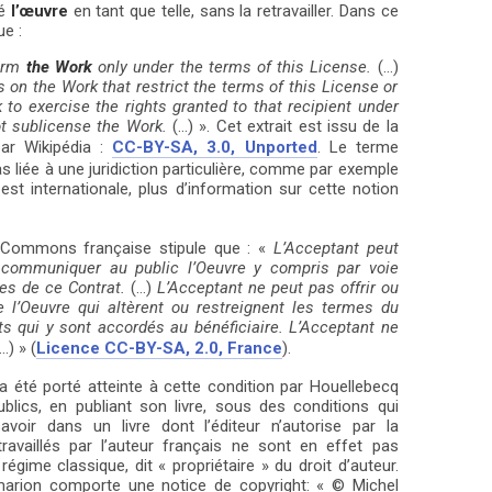
ué
l’œuvre
en tant que telle, sans la retravailler. Dans ce
ue :
form
the Work
only under the terms of this License.
(…)
on the Work that restrict the terms of this License or
k to exercise the rights granted to that recipient under
t sublicense the Work.
(…) ». Cet extrait est issu de la
ar Wikipédia :
CC-BY-SA, 3.0, Unported
. Le terme
pas liée à une juridiction particulière, comme par exemple
 est internationale, plus d’information sur cette notion
ve Commons française stipule que : «
L’Acceptant peut
ou communiquer au public l’Oeuvre y compris par voie
es de ce Contrat.
(…)
L’Acceptant ne peut pas offrir ou
e l’Oeuvre qui altèrent ou restreignent les termes du
ts qui y sont accordés au bénéficiaire. L’Acceptant ne
…) » (
Licence CC-BY-SA, 2.0, France
).
il a été porté atteinte à cette condition par Houellebecq
ublics, en publiant son livre, sous des conditions qui
avoir dans un livre dont l’éditeur n’autorise par la
etravaillés par l’auteur français ne sont en effet pas
égime classique, dit « propriétaire » du droit d’auteur.
mmarion comporte une notice de copyright: « © Michel