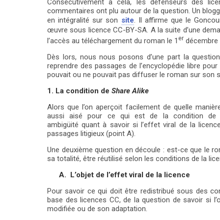
Consécutivement à cela, les défenseurs des li
l’appropriation d’œuvres collectives et les implic
commentaires ont plu autour de la question. Un bloggeu
en intégralité sur son
site
. Il affirme que le Goncou
littéraire. Au final, cette polémique souligne la né
œuvre sous licence CC-BY-SA. A la suite d’une demand
droits d’auteur à l’ère numérique.
er
l’accès au téléchargement du roman le 1
décembre 
Dès lors, nous nous posons d’une part la question
reprendre des passages de l’encyclopédie libre pour l
pouvait ou ne pouvait pas diffuser le roman sur son s
1. La condition de
Share Alike
Alors que l’on aperçoit facilement de quelle manière
aussi aisé pour ce qui est de la condition de p
ambigüité quant à savoir si l’effet viral de la licen
passages litigieux (point A).
Une deuxième question en découle : est-ce que le rom
sa totalité, être réutilisé selon les conditions de la l
A.
L’objet de l’effet viral de la licence
Pour savoir ce qui doit être redistribué sous des con
base des licences CC, de la question de savoir si l’
modifiée ou de son adaptation.