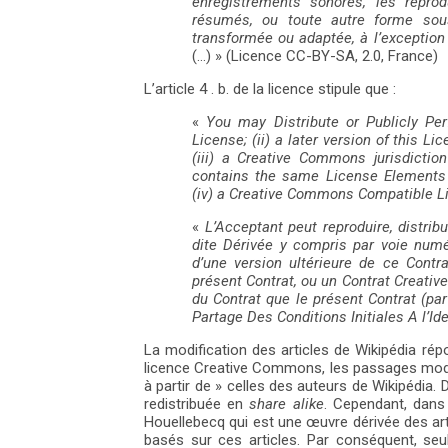
enregistrements sonores, les repro
résumés, ou toute autre forme sous
transformée ou adaptée, à l’exception 
(…) » (Licence CC-BY-SA, 2.0, France)
L’article 4 . b. de la licence stipule que :
«
You may Distribute or Publicly P
License; (ii) a later version of this 
(iii) a Creative Commons jurisdiction
contains the same License Elements as
(iv) a Creative Commons Compatible L
«
L’Acceptant peut reproduire, distri
dite Dérivée y compris par voie num
d’une version ultérieure de ce Cont
présent Contrat, ou un Contrat Crea
du Contrat que le présent Contrat (pa
Partage Des Conditions Initiales A l’Id
La modification des articles de Wikipédia répon
licence Creative Commons, les passages modi
à partir de » celles des auteurs de Wikipédia. D
redistribuée en
share alike
. Cependant, dans 
Houellebecq qui est une œuvre dérivée des arti
basés sur ces articles. Par conséquent, se