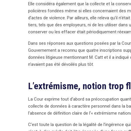
Elle considéra également que la collecte et la conser
policières fondées même si elles concernaient des ma
d’actes de violence. Par ailleurs, elle releva qu’il n’é
tiers, tels que des employeurs, ni de les utiliser dans un
conserver ou les effacer était périodiquement réexam
Dans ses réponses aux questions posées par la Cour l
Gouvernement a reconnu que quatre inscriptions supp
données litigieuse mentionnant M. Catt et il a indiqué 
n’avaient pas été dévoilés plus tôt.
L’extrémisme, notion trop f
La Cour exprime tout d’abord sa préoccupation quant à
collecte de données à caractère personnel dans la bas
l’absence de définition claire de l’« extrémisme nationa
C’est toute la question de la légalité de l’ingérence qui