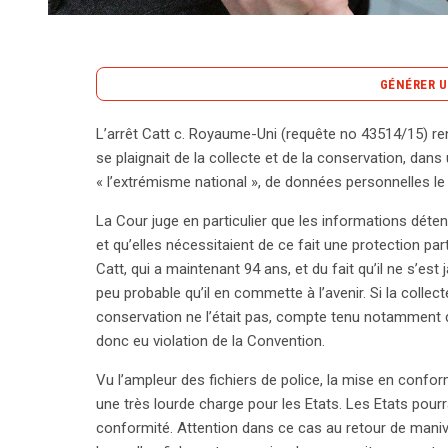
GÉNÉRER U
L’arrêt Catt c. Royaume-Uni (requête no 43514/15) ren
L’arrêt Catt c. Royaume-Uni, rendu le 24 janvier 20
se plaignait de la collecte et de la conservation, dans
des données personnelles et le droit à la vie privée
« l’extrémisme national », de données personnelles le
contestait la conservation de ses données dans u
La Cour juge en particulier que les informations déten
national ». Bien qu’il n’ait jamais été violent, ses 
et qu’elles nécessitaient de ce fait une protection par
conduit la Cour européenne des droits de l’homme
Catt, qui a maintenant 94 ans, et du fait qu’il ne s’est
disproportionnée. La Cour a souligné que la collect
peu probable qu’il en commette à l’avenir. Si la collect
rétention, sans délais clairs et sans garanties suff
conservation ne l’était pas, compte tenu notamment de 
L’affaire met en lumière l’ambiguïté du terme « ext
donc eu violation de la Convention.
mesures de surveillance. Les juges ont noté que le
données manquaient de clarté, ce qui pourrait comp
Vu l’ampleur des fichiers de police, la mise en confo
reconnaît que certaines données peuvent être néces
une très lourde charge pour les Etats. Les Etats pourr
sur le fait que leur conservation prolongée néces
conformité. Attention dans ce cas au retour de manivel
informations révélant des opinions politiques. En s