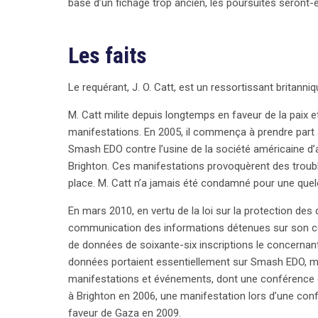
base d’un fichage trop ancien, les poursuites seront-e
équilibre entre sécurité publique et respect des dro
pratiques de conservation des données par les Éta
Les faits
Le requérant, J. O. Catt, est un ressortissant britanni
M. Catt milite depuis longtemps en faveur de la paix et
manifestations. En 2005, il commença à prendre part
Smash EDO contre l’usine de la société américaine 
Brighton. Ces manifestations provoquèrent des troubl
place. M. Catt n’a jamais été condamné pour une quel
En mars 2010, en vertu de la loi sur la protection des
communication des informations détenues sur son com
de données de soixante-six inscriptions le concernant
données portaient essentiellement sur Smash EDO, m
manifestations et événements, dont une conférence d
à Brighton en 2006, une manifestation lors d’une confé
faveur de Gaza en 2009.