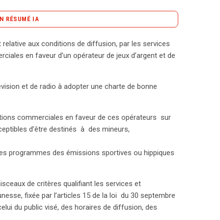
N RÉSUMÉ IA
content_copy
Copier le résumé
relative aux conditions de diffusion, par les services
mai 2010, impose des règles strictes concernant la
ciales en faveur d’un opérateur de jeux d’argent et de
s opérateurs de jeux d’argent en France. Cette
la publicité liée aux jeux de hasard sur les chaînes
lévision et de radio à adopter une charte de bonne
pter une charte de bonne conduite qui limite la
ration excessive et en préservant l’intégrité des
c jeune. Les communications doivent clairement
cations commerciales en faveur de ces opérateurs sur
n interdisant toute incitation à jouer pour les
sceptibles d’être destinés à des mineurs,
tissements sur les risques d’addiction et renvoyer
tut national de prévention et d’éducation pour la
l des programmes des émissions sportives ou hippiques
anctions peuvent être sévères, allant d’amendes
CSA a déjà mis en demeure plusieurs chaînes, telles
isceaux de critères qualifiant les services et
Ces mesures visent à garantir une diffusion
nesse, fixée par l’articles 15 de la loi du 30 septembre
ux d’argent, tout en adaptant les règles aux
lui du public visé, des horaires de diffusion, des
 suivi des engagements volontaires des éditeurs.