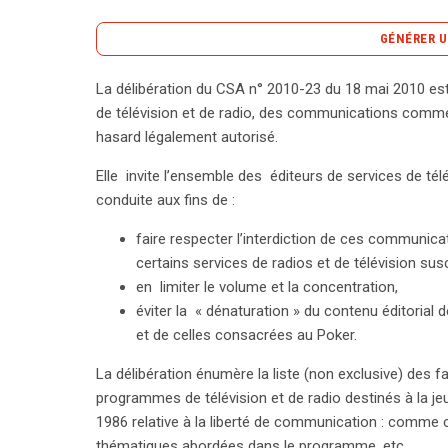
GÉNÉRER U
La délibération du CSA n° 2010-23 du 18 mai 2010 est 
La délibération du CSA n° 2010-23, adoptée le 18 
de télévision et de radio, des communications commer
diffusion de communications commerciales pour le
hasard légalement autorisé.
initiative vise à protéger les mineurs et à encadrer 
Elle invite l’ensemble des éditeurs de services de té
de télévision et de radio. Les éditeurs doivent ado
conduite aux fins de :
diffusion de ces publicités, en évitant leur concent
programmes, notamment ceux destinés à un publi
faire respecter l’interdiction de ces communi
identifier le service de jeu et son annonceur, tout e
certains services de radios et de télévision su
mineurs. De plus, elles doivent comporter des aver
en limiter le volume et la concentration,
vers des ressources d’aide comme celles de l’Insti
éviter la « dénaturation » du contenu éditoria
santé. En cas de non-respect de ces règles, les s
et de celles consacrées au Poker.
significatives à des suspensions de diffusion. Le 
La délibération énumère la liste (non exclusive) des fa
que W9 et RTL, pour violations de ces directives. 
programmes de télévision et de radio destinés à la jeu
responsable des messages publicitaires liés aux je
1986 relative à la liberté de communication : comme ce
pratiques du secteur jusqu’à janvier 2011, avec un
thématiques abordées dans le programme, etc.