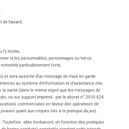
 :
et de hasard,
l’y inciter,
rnier ni les personnalités, personnages ou héros
notoriété particulièrement forte.
 jeu et sera assortie d’un message de mise en garde
férences au système d’information et d’assistance mis
pour la santé (dans le même esprit que les messages de
adio, ou sur support imprimé, par le décret n° 2010-624
nications commerciales en faveur des opérateurs de
 joueurs quant aux risques liés à la pratique du jeu
).
1. Toutefois elles évolueront, en fonction des pratiques
 de bonne conduite) constatés pendant cette période