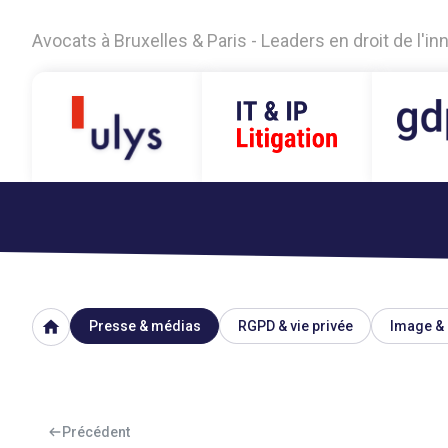
Avocats à Bruxelles & Paris - Leaders en droit de l'i
home
Presse & médias
RGPD & vie privée
Image & 
Précédent