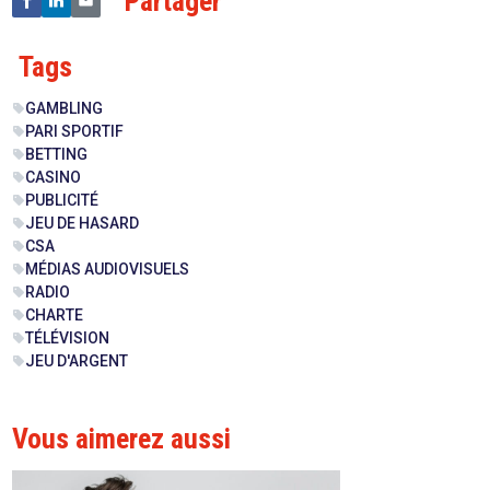
Partager
Tags
GAMBLING
sell
PARI SPORTIF
sell
BETTING
sell
CASINO
sell
PUBLICITÉ
sell
JEU DE HASARD
sell
CSA
sell
MÉDIAS AUDIOVISUELS
sell
RADIO
sell
CHARTE
sell
TÉLÉVISION
sell
JEU D'ARGENT
sell
Vous aimerez aussi