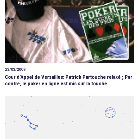
23/03/2009
Cour d’Appel de Versailles: Patrick Partouche relaxé ; Par
contre, le poker en ligne est mis sur la touche