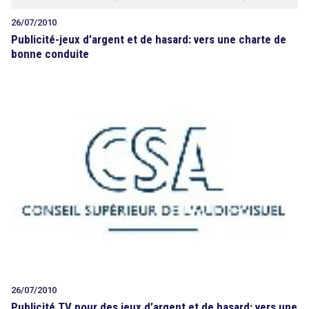
26/07/2010
Publicité-jeux d’argent et de hasard: vers une charte de
bonne conduite
26/07/2010
Publicité TV pour des jeux d’argent et de hasard: vers une