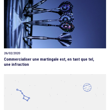
Tout sur le droit de l'innovation
Rechercher
CONTACT
26/02/2020
Commercialiser une martingale est, en tant que tel,
une infraction