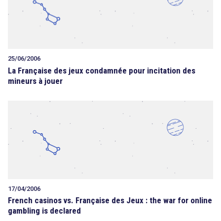
25/06/2006
La Française des jeux condamnée pour incitation des
mineurs à jouer
17/04/2006
French casinos vs. Française des Jeux : the war for online
gambling is declared