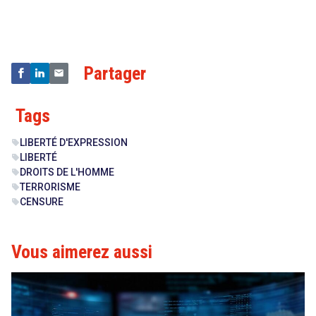
&
Technologies
Partager
Tags
LIBERTÉ D'EXPRESSION
sell
LIBERTÉ
sell
DROITS DE L'HOMME
sell
TERRORISME
sell
CENSURE
sell
Vous aimerez aussi