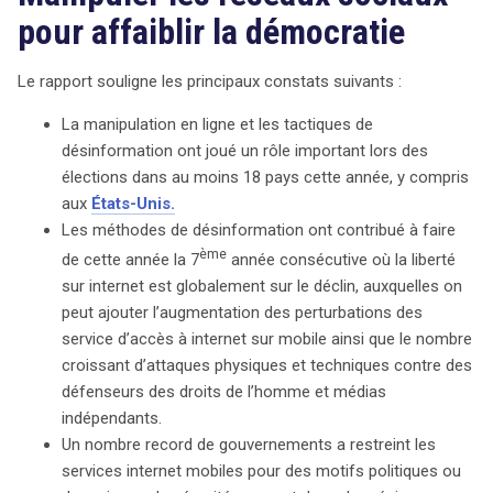
souligne que près de la moitié des 65 pays évalués ont
pour affaiblir la démocratie
connu un recul, avec un nombre record de
gouvernements restreignant l’accès à Internet mobile
Le rapport souligne les principaux constats suivants :
pour des raisons politiques. La Chine, pour la troisième
année consécutive, reste le pays le plus répressif envers
La manipulation en ligne et les tactiques de
la liberté en ligne. Les attaques physiques et techniques
désinformation ont joué un rôle important lors des
contre les défenseurs des droits de l’homme et les
élections dans au moins 18 pays cette année, y compris
médias indépendants sont en hausse, tout comme les
aux
États-Unis.
cyberattaques, facilitées par des technologies à faible
Les méthodes de désinformation ont contribué à faire
coût. Les gouvernements, tels que ceux de la Russie et
ème
de cette année la 7
année consécutive où la liberté
de la Chine, utilisent des bots pour manipuler le discours
sur internet est globalement sur le déclin, auxquelles on
en ligne, noyant la dissidence et contrôlant l’information.
peut ajouter l’augmentation des perturbations des
De plus, l’usage croissant de la censure ciblant les
service d’accès à internet sur mobile ainsi que le nombre
vidéos en direct vise à limiter la diffusion d’informations
croissant d’attaques physiques et techniques contre des
critiques lors de manifestations. Ce constat alarmant
défenseurs des droits de l’homme et médias
met en lumière les défis croissants auxquels fait face la
indépendants.
liberté d’expression sur Internet, soulignant l’importance
Un nombre record de gouvernements a restreint les
d’une vigilance continue pour protéger les droits
services internet mobiles pour des motifs politiques ou
numériques des citoyens à l’échelle mondiale. Les