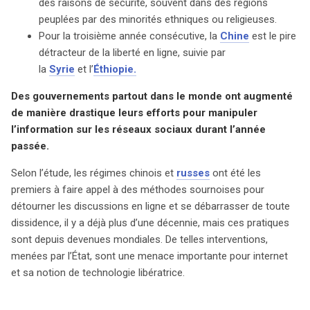
des raisons de sécurité, souvent dans des régions
efforts de manipulation et de censure ne cessent
peuplées par des minorités ethniques ou religieuses.
d’augmenter, menaçant ainsi l’intégrité de l’information
Pour la troisième année consécutive, la
Chine
est le pire
et de la démocratie.
détracteur de la liberté en ligne, suivie par
la
Syrie
et l’
Éthiopie.
Des gouvernements partout dans le monde ont augmenté
de manière drastique leurs efforts pour manipuler
l’information sur les réseaux sociaux durant l’année
passée.
Selon l’étude, les régimes chinois et
russes
ont été les
premiers à faire appel à des méthodes sournoises pour
détourner les discussions en ligne et se débarrasser de toute
dissidence, il y a déjà plus d’une décennie, mais ces pratiques
sont depuis devenues mondiales. De telles interventions,
menées par l’État, sont une menace importante pour internet
et sa notion de technologie libératrice.