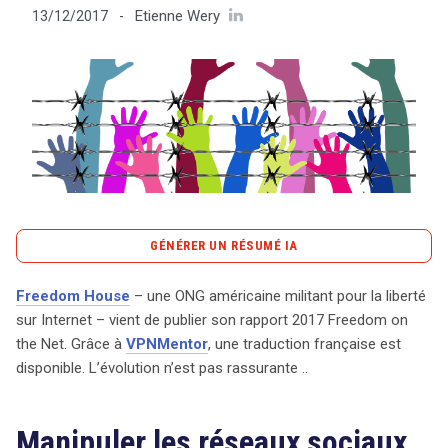
Etienne Wery
13/12/2017
-
Tout sur le droit de l'innovation
Rechercher
CONTACT
GÉNÉRER UN RÉSUMÉ IA
content_copy
Copier le résumé
Freedom House
– une ONG américaine militant pour la liberté
Le rapport 2017 de Freedom House sur la liberté sur
sur Internet – vient de publier son rapport 2017 Freedom on
Internet révèle une tendance préoccupante : la liberté en
the Net. Grâce à
VPNMentor
, une traduction française est
ligne est en déclin pour la septième année consécutive,
disponible. L’évolution n’est pas rassurante ..
exacerbée par la manipulation des réseaux sociaux et la
désinformation, qui ont influencé les élections dans au
Manipuler les réseaux sociaux
moins 18 pays, y compris les États-Unis. L’étude