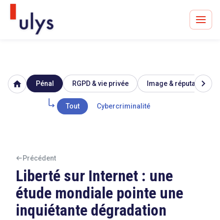
chevron_right
home
Pénal
RGPD & vie privée
Image & réputation
Avocats à Paris & Bruxelles
Leader en droit de l'innovation depuis 30 ans
Tout
Cybercriminalité
Un procès en vue ?
Précédent
Liberté sur Internet : une
étude mondiale pointe une
Tout sur le RGPD
inquiétante dégradation