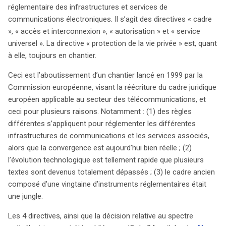
nouveau cadre réglementaire des infrastructures et
réglementaire des infrastructures et services de
services de communications électroniques. Ces
communications électroniques. Il s’agit des directives « cadre
directives — « cadre », « accès et interconnexion », «
», « accès et interconnexion », « autorisation » et « service
autorisation » et « service universel » — visent à
universel ». La directive « protection de la vie privée » est, quant
moderniser un système jurdique en place depuis 1999,
à elle, toujours en chantier.
qui ne répond plus aux enjeux contemporains. En effet,
Ceci est l’aboutissement d’un chantier lancé en 1999 par la
la diversité des règles régissant les infrastructures de
Commission européenne, visant la réécriture du cadre juridique
communication, couplée à l’évolution technologique
européen applicable au secteur des télécommunications, et
rapide, a rendu l’ancien cadre obsolète. Les nouvelles
ceci pour plusieurs raisons. Notamment : (1) des règles
directives répondent à un besoin urgent de simplification,
différentes s’appliquent pour réglementer les différentes
remplaçant un ensemble complexe d’une vingtaine de
infrastructures de communications et les services associés,
textes par des régulations plus claires et adaptées à la
alors que la convergence est aujourd’hui bien réelle ; (2)
convergence des services. La directive sur la «
l’évolution technologique est tellement rapide que plusieurs
protection de la vie privée » est encore en cours
textes sont devenus totalement dépassés ; (3) le cadre ancien
d’élaboration, mais les premiers pas sont prometteurs.
composé d’une vingtaine d’instruments réglementaires était
Ces directives, accompagnées d’une décision sur le
une jungle.
spectre radioélectrique, ont été publiées au Journal
officiel le 24 avril. Elles marquent un tournant décisif
Les 4 directives, ainsi que la décision relative au spectre
pour le secteur des télécommunications en Europe,