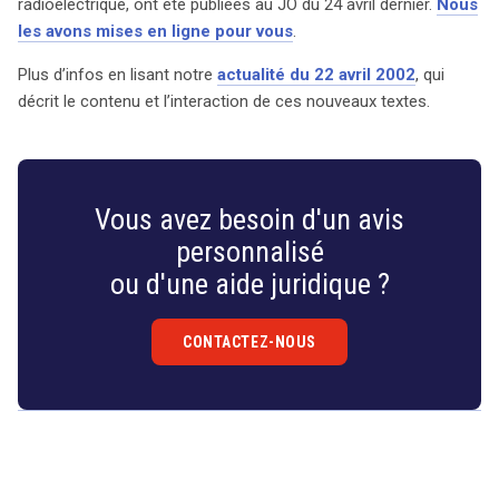
radioélectrique, ont été publiées au JO du 24 avril dernier.
Nous
promettant une meilleure régulation et une plus grande
les avons mises en ligne pour vous
.
cohérence au sein d’un paysage en constante évolution.
Plus d’infos en lisant notre
actualité du 22 avril 2002
, qui
Pour un aperçu détaillé de ces textes et de leur portée,
décrit le contenu et l’interaction de ces nouveaux textes.
consultez notre actualité dédiée du 22 avril 2023.
Vous avez besoin d'un avis
personnalisé
ou d'une aide juridique ?
CONTACTEZ-NOUS
Droit
&
Technologies