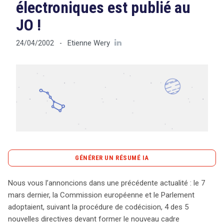
électroniques est publié au
JO !
Tout sur le droit de l'innovation
Etienne Wery
24/04/2002
-
Rechercher
CONTACT
GÉNÉRER UN RÉSUMÉ IA
content_copy
Copier le résumé
Nous vous l’annoncions dans une précédente actualité : le 7
Le 7 mars dernier, la Commission européenne et le
mars dernier, la Commission européenne et le Parlement
Parlement ont franchi une étape cruciale en adoptant
adoptaient, suivant la procédure de codécision, 4 des 5
quatre des cinq nouvelles directives qui constitueront le
nouvelles directives devant former le nouveau cadre