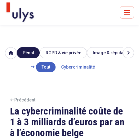
chevron_right
home
Pénal
RGPD & vie privée
Image & réputation
Avocats à Paris & Bruxelles
Leader en droit de l'innovation depuis 30 ans
Tout
Cybercriminalité
Un procès en vue ?
Précédent
La cybercriminalité coûte de
1 à 3 milliards d’euros par an
Tout sur le RGPD
à l’économie belge