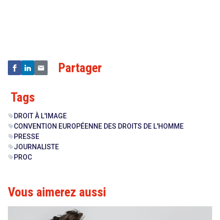
Droit
&
Technologies
Partager
Tags
DROIT À L'IMAGE
sell
CONVENTION EUROPÉENNE DES DROITS DE L'HOMME
sell
PRESSE
sell
JOURNALISTE
sell
PROC
sell
Vous aimerez aussi