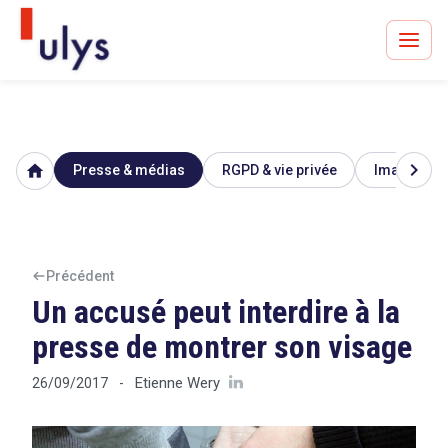
chevron_right
home
Presse & médias
RGPD & vie privée
Image & ré
Avocats à Paris & Bruxelles
Leader en droit de l'innovation depuis 30 ans
Précédent
Un accusé peut interdire à la
Un procès en vue ?
presse de montrer son visage
Etienne Wery
26/09/2017
-
Tout sur le RGPD