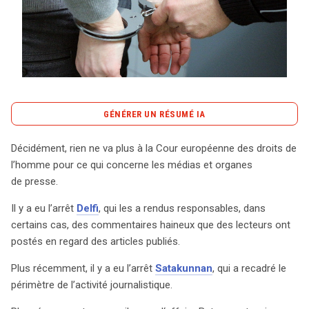
Tout sur le droit de l'innovation
GÉNÉRER UN RÉSUMÉ IA
Rechercher
CONTACT
content_copy
Copier le résumé
Décidément, rien ne va plus à la Cour européenne des droits de
La Cour européenne des droits de l’homme (CEDH) a
l’homme pour ce qui concerne les médias et organes
récemment rendu un arrêt marquant qui renforce la
de presse.
protection des droits de la personnalité des accusés
Il y a eu l’arrêt
Delfi
, qui les a rendus responsables, dans
dans le cadre de procès médiatisés. Cet arrêt fait suite à
certains cas, des commentaires haineux que des lecteurs ont
plusieurs décisions précédentes, telles que celles dans
postés en regard des articles publiés.
les affaires Delfi et Satakunnan, qui avaient déjà restreint
la responsabilité des médias face aux commentaires
Plus récemment, il y a eu l’arrêt
Satakunnan
, qui a recadré le
haineux et redéfini les contours de l’activité
périmètre de l’activité journalistique.
journalistique. Dans l’affaire Springer, les entreprises de