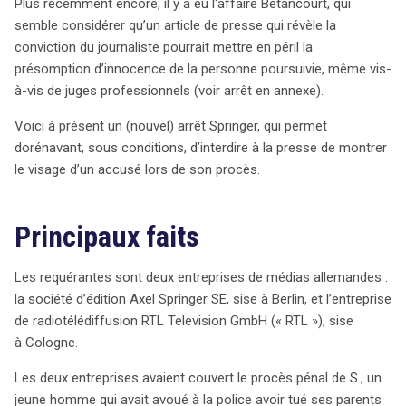
Plus récemment encore, il y a eu l‘affaire Betancourt, qui
médias Axel Springer et RTL avaient couvert le procès
semble considérer qu’un article de presse qui révèle la
d’un jeune homme ayant avoué le meurtre de ses
conviction du journaliste pourrait mettre en péril la
parents, mais qui souffrait de troubles de la
présomption d’innocence de la personne poursuivie, même vis-
personnalité. Avant le procès, le juge a ordonné que son
à-vis de juges professionnels (voir arrêt en annexe).
visage ne soit pas identifiable, une décision contestée
par les médias, qui soutenaient que l’intérêt public
Voici à présent un (nouvel) arrêt Springer, qui permet
justifiait la publication d’images. La CEDH a cependant
dorénavant, sous conditions, d’interdire à la presse de montrer
confirmé que cette restriction était proportionnée et
le visage d’un accusé lors de son procès.
nécessaire pour protéger les droits de l’accusé, qui
devait être considéré comme innocent jusqu’à preuve du
contraire. L’arrêt souligne que même en cas d’aveux, la
Principaux faits
présomption d’innocence doit être préservée, surtout
pour un individu ayant des problèmes de santé mentale.
Les requérantes sont deux entreprises de médias allemandes :
La décision met en avant l’importance de concilier
la société d’édition Axel Springer SE, sise à Berlin, et l’entreprise
l’accès à l’information et le respect des droits
de radiotélédiffusion RTL Television GmbH (« RTL »), sise
fondamentaux des personnes impliquées dans des
à Cologne.
affaires judiciaires, rappelant ainsi aux médias que leur
rôle doit être exercé avec responsabilité et éthique.
Les deux entreprises avaient couvert le procès pénal de S., un
jeune homme qui avait avoué à la police avoir tué ses parents