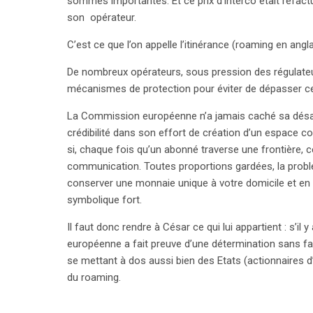
sommes importantes. Et ce prix d’interco était refact
son opérateur.
C’est ce que l’on appelle l’itinérance (roaming en angla
De nombreux opérateurs, sous pression des régulateu
mécanismes de protection pour éviter de dépasser c
La Commission européenne n’a jamais caché sa désaffe
crédibilité dans son effort de création d’un espace co
si, chaque fois qu’un abonné traverse une frontière, c
communication. Toutes proportions gardées, la problé
conserver une monnaie unique à votre domicile et en
symbolique fort.
Il faut donc rendre à César ce qui lui appartient : s’i
européenne a fait preuve d’une détermination sans faille
se mettant à dos aussi bien des Etats (actionnaires d
search
du roaming.