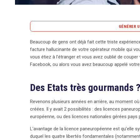
GÉNÉRER U
Beaucoup de gens ont déjà fait cette triste expérience
Le retour de vacances peut rapidement se transfo
facture hallucinante de votre opérateur mobile qui vou
roaming, souvent causés par une utilisation impr
vous étiez à l’étranger et vous avez oublié de couper
voyageurs à travers l’Union européenne étaient co
Facebook, ou alors vous avez beaucoup appelé votre
pratiques de tarification des opérateurs, qui géra
des licences nationales. L’itinérance a ainsi engend
Des Etats très gourmands 
chaque appel ou connexion à internet à l’étrange
cette situation, la Commission européenne a pris l
Revenons plusieurs années en arrière, au moment où 
réduire ces frais pour favoriser un véritable esp
créées. Il y avait 2 possibilités : des licences paneu
majeur a été opéré avec l’entrée en vigueur d’un n
européenne, ou des licences nationales gérées pays 
peuvent profiter de leurs données mobiles dans n’i
supplémentaires, tant qu’ils restent dans les limite
L’avantage de la licence paneuropéenne est qu’elle sym
est aussi au rendez-vous : recevoir ou émettre des 
duquel les quatre libertés fondamentales (notamment 
additionnels. Il suffit de rester informé de son forfa