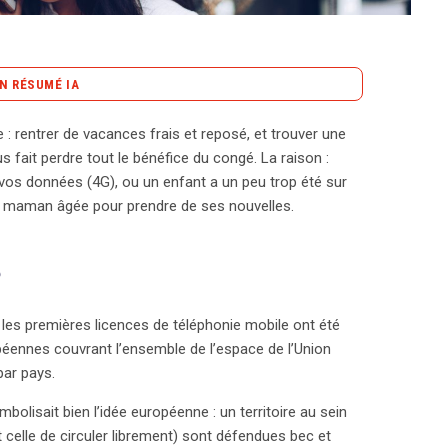
N RÉSUMÉ IA
content_copy
Copier le résumé
 : rentrer de vacances frais et reposé, et trouver une
rmer en cauchemar financier à cause des frais de
s fait perdre tout le bénéfice du congé. La raison :
udente des données mobiles. Avant 2017, les
 vos données (4G), ou un enfant a un peu trop été sur
nfrontés à des factures exorbitantes en raison des
 maman âgée pour prendre de ses nouvelles.
ient leurs services de manière indépendante selon
ré un véritable casse-tête pour les utilisateurs,
?
r pouvant engendrer des coûts faramineux. Face à
es choses en main, insistant sur la nécessité de
les premières licences de téléphonie mobile ont été
ace commun européen. Le 15 juin 2017, un tournant
ropéennes couvrant l’ensemble de l’espace de l’Union
ouveau règlement. Désormais, les utilisateurs
par pays.
mporte quel pays de l’UE sans frais
s de leur forfait. Pour les appels, la bonne nouvelle
bolisait bien l’idée européenne : un territoire au sein
appels à l’intérieur de l’UE ne génère plus de coûts
celle de circuler librement) sont défendues bec et
it et de tirer parti des révisions tarifaires de son