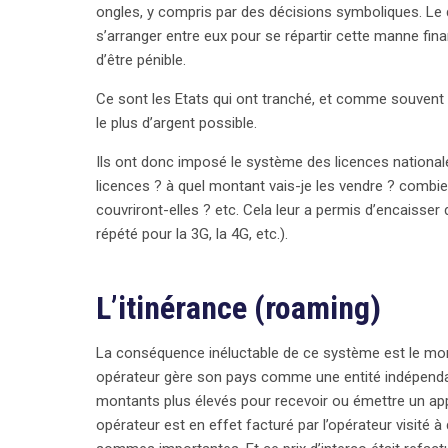
ongles, y compris par des décisions symboliques. Le d
opérateur pour maximiser ses économies. Fini les 
s’arranger entre eux pour se répartir cette manne fina
d’être pénible.
Ce sont les Etats qui ont tranché, et comme souvent il
le plus d’argent possible.
Ils ont donc imposé le système des licences national
licences ? à quel montant vais-je les vendre ? combi
couvriront-elles ? etc. Cela leur a permis d’encaisser
répété pour la 3G, la 4G, etc.).
L’itinérance (roaming)
La conséquence inéluctable de ce système est le morc
opérateur gère son pays comme une entité indépendan
montants plus élevés pour recevoir ou émettre un appe
opérateur est en effet facturé par l’opérateur visité à