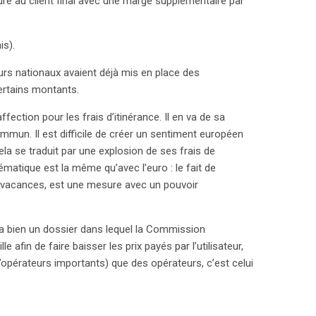
uré au client final avec une marge supplémentaire par
is).
rs nationaux avaient déjà mis en place des
ertains montants.
ction pour les frais d’itinérance. Il en va de sa
mmun. Il est difficile de créer un sentiment européen
ela se traduit par une explosion de ses frais de
matique est la même qu’avec l’euro : le fait de
 vacances, est une mesure avec un pouvoir
l y a bien un dossier dans lequel la Commission
 afin de faire baisser les prix payés par l’utilisateur,
’opérateurs importants) que des opérateurs, c’est celui