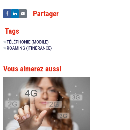
Partager
Tags
TÉLÉPHONIE (MOBILE)
sell
ROAMING (ITINÉRANCE)
sell
Vous aimerez aussi