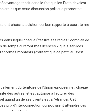
ésavantage tenait dans le fait que les Etats devaient
surprises désagréables à votre retour !
ncière et que cette discussion politique promettait
s ont choisi la solution qui leur rapporte à court terme
es dans lequel chaque État fixe ses règles : combien de
en de temps dureront mes licences ? quels services
 d’énormes montants (d’autant que ce petit jeu s’est
ellement du territoire de l’Union européenne : chaque
te des autres, et est autorisé à facturer des
l quand un de ses clients est à l’étranger. Cet
 des prix d’interconnection qui pouvaient atteindre des