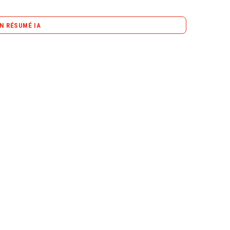
N RÉSUMÉ IA
content_copy
Copier le résumé