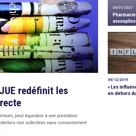
04/01/2021
Pharmacie 
assouplis
juridique f
09/12/2019
«
Les influen
JUE redéfinit les
en-dehors du
irecte
eemium, peut équivaloir à une prestation
wsletters non sollicitées sans consentement
…